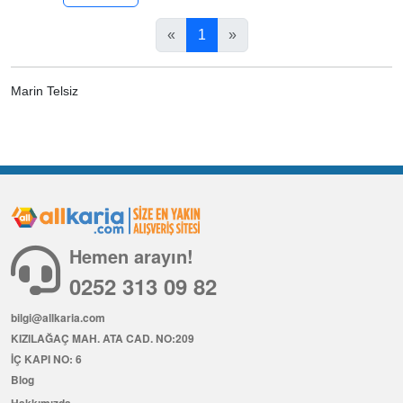
«
1
»
Marin Telsiz
Hemen arayın!
0252 313 09 82
bilgi@allkaria.com
KIZILAĞAÇ MAH. ATA CAD. NO:209
İÇ KAPI NO: 6
Blog