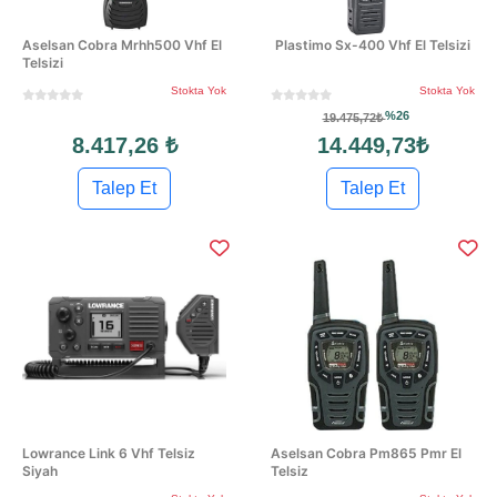
Aselsan Cobra Mrhh500 Vhf El
Plastimo Sx-400 Vhf El Telsizi
Telsizi
Stokta Yok
Stokta Yok
%26
19.475,72₺
8.417,26 ₺
14.449,73₺
Talep Et
Talep Et
Lowrance Link 6 Vhf Telsiz
Aselsan Cobra Pm865 Pmr El
Siyah
Telsiz