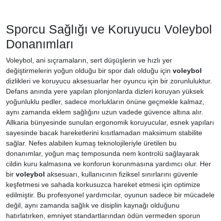
Sporcu Sağlığı ve Koruyucu Voleybol
Donanımları
Voleybol, ani sıçramaların, sert düşüşlerin ve hızlı yer
değiştirmelerin yoğun olduğu bir spor dalı olduğu için
voleybol
dizlikleri ve koruyucu aksesuarlar her oyuncu için bir zorunluluktur.
Defans anında yere yapılan plonjonlarda dizleri koruyan yüksek
yoğunluklu pedler, sadece morlukların önüne geçmekle kalmaz,
aynı zamanda eklem sağlığını uzun vadede güvence altına alır.
Allkaria bünyesinde sunulan ergonomik koruyucular, esnek yapıları
sayesinde bacak hareketlerini kısıtlamadan maksimum stabilite
sağlar. Nefes alabilen kumaş teknolojileriyle üretilen bu
donanımlar, yoğun maç temposunda nem kontrolü sağlayarak
cildin kuru kalmasına ve konforun korunmasına yardımcı olur. Her
bir
voleybol
aksesuarı, kullanıcının fiziksel sınırlarını güvenle
keşfetmesi ve sahada korkusuzca hareket etmesi için optimize
edilmiştir. Bu profesyonel yardımcılar, oyunun sadece bir mücadele
değil, aynı zamanda sağlık ve disiplin kaynağı olduğunu
hatırlatırken, emniyet standartlarından ödün vermeden sporun