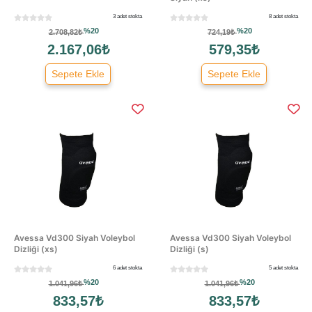
3 adet stokta
8 adet stokta
%20
%20
2.708,82₺
724,19₺
2.167,06₺
579,35₺
Sepete Ekle
Sepete Ekle
Avessa Vd300 Siyah Voleybol
Avessa Vd300 Siyah Voleybol
Dizliği (xs)
Dizliği (s)
6 adet stokta
5 adet stokta
%20
%20
1.041,96₺
1.041,96₺
833,57₺
833,57₺