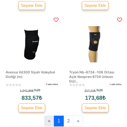
Sepete Ekle
Sepete Ekle
Avessa Vd300 Siyah Voleybol
Tryon Nb-6724.-106 Ortası
Dizliği (m)
Açık Neopren 6724 Unisex
Dizl...
4 adet stokta
1 adet stokta
%20
%20
1.041,96₺
217,11₺
833,57₺
173,68₺
Sepete Ekle
Sepete Ekle
«
1
2
»