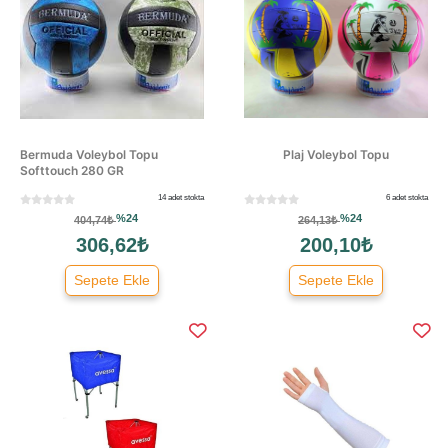
Bermuda Voleybol Topu
Plaj Voleybol Topu
Softtouch 280 GR
14 adet stokta
6 adet stokta
%24
%24
404,74₺
264,13₺
306,62₺
200,10₺
Sepete Ekle
Sepete Ekle