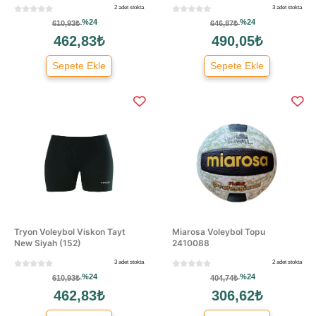
2 adet stokta
3 adet stokta
%24
%24
610,93₺
646,87₺
462,83₺
490,05₺
Sepete Ekle
Sepete Ekle
Tryon Voleybol Viskon Tayt
Miarosa Voleybol Topu
New Siyah (152)
2410088
3 adet stokta
2 adet stokta
%24
%24
610,93₺
404,74₺
462,83₺
306,62₺