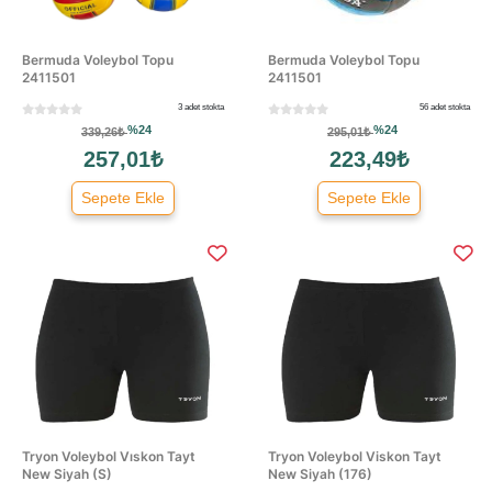
Bermuda Voleybol Topu
Bermuda Voleybol Topu
2411501
2411501
3 adet stokta
56 adet stokta
%24
%24
339,26₺
295,01₺
257,01₺
223,49₺
Sepete Ekle
Sepete Ekle
Tryon Voleybol Vıskon Tayt
Tryon Voleybol Viskon Tayt
New Siyah (S)
New Siyah (176)