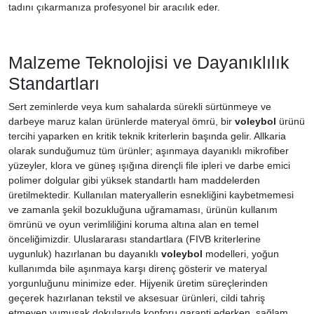
tadını çıkarmanıza profesyonel bir aracılık eder.
Malzeme Teknolojisi ve Dayanıklılık
Standartları
Sert zeminlerde veya kum sahalarda sürekli sürtünmeye ve
darbeye maruz kalan ürünlerde materyal ömrü, bir
voleybol
ürünü
tercihi yaparken en kritik teknik kriterlerin başında gelir. Allkaria
olarak sunduğumuz tüm ürünler; aşınmaya dayanıklı mikrofiber
yüzeyler, klora ve güneş ışığına dirençli file ipleri ve darbe emici
polimer dolgular gibi yüksek standartlı ham maddelerden
üretilmektedir. Kullanılan materyallerin esnekliğini kaybetmemesi
ve zamanla şekil bozukluğuna uğramaması, ürünün kullanım
ömrünü ve oyun verimliliğini koruma altına alan en temel
önceliğimizdir. Uluslararası standartlara (FIVB kriterlerine
uygunluk) hazırlanan bu dayanıklı
voleybol
modelleri, yoğun
kullanımda bile aşınmaya karşı direnç gösterir ve materyal
yorgunluğunu minimize eder. Hijyenik üretim süreçlerinden
geçerek hazırlanan tekstil ve aksesuar ürünleri, cildi tahriş
etmeyen yumuşak dokularıyla konforu garanti ederken, sağlam