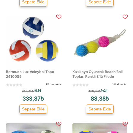
Sepete Ekle
Sepete Ekle
Bermuda Lux Voleybol Topu
Kızılkaya Oyuncak Beach Ball
2410089
Topları Renkli 3’lü Filede
146 adet stokta
181 adet stokta
%24
%24
440,71₺
116,68₺
333,87₺
88,38₺
Sepete Ekle
Sepete Ekle