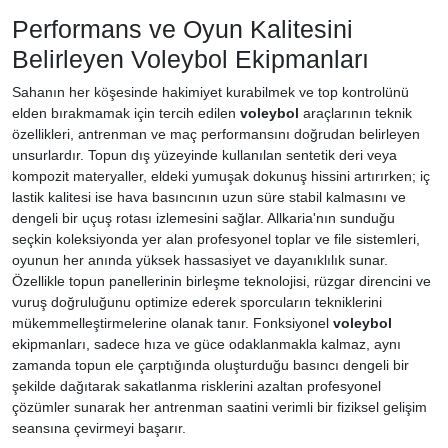
Performans ve Oyun Kalitesini
Belirleyen Voleybol Ekipmanları
Sahanın her köşesinde hakimiyet kurabilmek ve top kontrolünü
elden bırakmamak için tercih edilen
voleybol
araçlarının teknik
özellikleri, antrenman ve maç performansını doğrudan belirleyen
unsurlardır. Topun dış yüzeyinde kullanılan sentetik deri veya
kompozit materyaller, eldeki yumuşak dokunuş hissini artırırken; iç
lastik kalitesi ise hava basıncının uzun süre stabil kalmasını ve
dengeli bir uçuş rotası izlemesini sağlar. Allkaria'nın sunduğu
seçkin koleksiyonda yer alan profesyonel toplar ve file sistemleri,
oyunun her anında yüksek hassasiyet ve dayanıklılık sunar.
Özellikle topun panellerinin birleşme teknolojisi, rüzgar direncini ve
vuruş doğruluğunu optimize ederek sporcuların tekniklerini
mükemmelleştirmelerine olanak tanır. Fonksiyonel
voleybol
ekipmanları, sadece hıza ve güce odaklanmakla kalmaz, aynı
zamanda topun ele çarptığında oluşturduğu basıncı dengeli bir
şekilde dağıtarak sakatlanma risklerini azaltan profesyonel
çözümler sunarak her antrenman saatini verimli bir fiziksel gelişim
seansına çevirmeyi başarır.