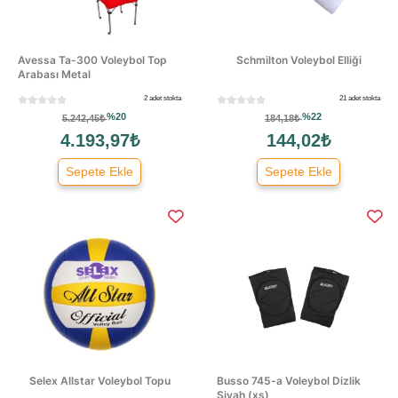
Avessa Ta-300 Voleybol Top
Schmilton Voleybol Elliği
Arabası Metal
2 adet stokta
21 adet stokta
%20
%22
5.242,45₺
184,18₺
4.193,97₺
144,02₺
Sepete Ekle
Sepete Ekle
Selex Allstar Voleybol Topu
Busso 745-a Voleybol Dizlik
Siyah (xs)