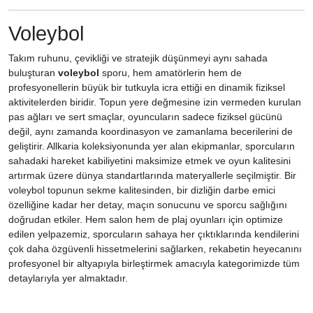
Voleybol
Takım ruhunu, çevikliği ve stratejik düşünmeyi aynı sahada
buluşturan
voleybol
sporu, hem amatörlerin hem de
profesyonellerin büyük bir tutkuyla icra ettiği en dinamik fiziksel
aktivitelerden biridir. Topun yere değmesine izin vermeden kurulan
pas ağları ve sert smaçlar, oyuncuların sadece fiziksel gücünü
değil, aynı zamanda koordinasyon ve zamanlama becerilerini de
geliştirir. Allkaria koleksiyonunda yer alan ekipmanlar, sporcuların
sahadaki hareket kabiliyetini maksimize etmek ve oyun kalitesini
artırmak üzere dünya standartlarında materyallerle seçilmiştir. Bir
voleybol topunun sekme kalitesinden, bir dizliğin darbe emici
özelliğine kadar her detay, maçın sonucunu ve sporcu sağlığını
doğrudan etkiler. Hem salon hem de plaj oyunları için optimize
edilen yelpazemiz, sporcuların sahaya her çıktıklarında kendilerini
çok daha özgüvenli hissetmelerini sağlarken, rekabetin heyecanını
profesyonel bir altyapıyla birleştirmek amacıyla kategorimizde tüm
detaylarıyla yer almaktadır.