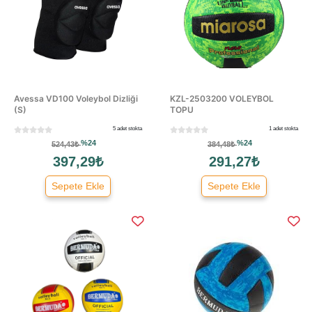
Avessa VD100 Voleybol Dizliği
KZL-2503200 VOLEYBOL
(S)
TOPU
5 adet stokta
1 adet stokta
%24
%24
524,43₺
384,48₺
397,29₺
291,27₺
Sepete Ekle
Sepete Ekle