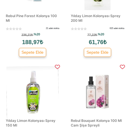
Rebul Pine Forest Kolonya 100
Yılday Limon Kolonyası Sprey
Ml
200 Ml
21 adet stokta
615 adet stokta
%20
%20
236,21₺
77,22₺
188,97₺
61,76₺
Sepete Ekle
Sepete Ekle
Yılday Limon Kolonyası Sprey
Rebul Bouquet Kolonya 100 Ml
150 Ml
Cam Şişe Spreyli