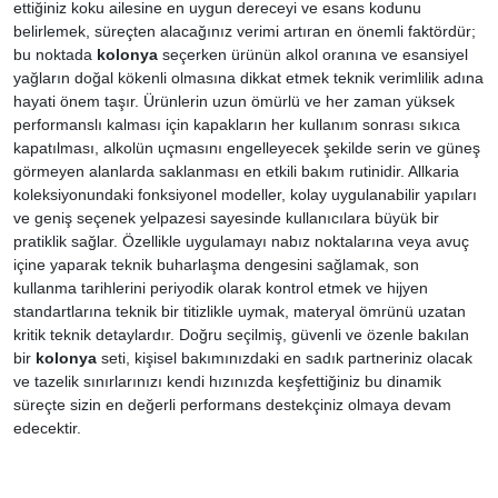
ettiğiniz koku ailesine en uygun dereceyi ve esans kodunu
belirlemek, süreçten alacağınız verimi artıran en önemli faktördür;
bu noktada
kolonya
seçerken ürünün alkol oranına ve esansiyel
yağların doğal kökenli olmasına dikkat etmek teknik verimlilik adına
hayati önem taşır. Ürünlerin uzun ömürlü ve her zaman yüksek
performanslı kalması için kapakların her kullanım sonrası sıkıca
kapatılması, alkolün uçmasını engelleyecek şekilde serin ve güneş
görmeyen alanlarda saklanması en etkili bakım rutinidir. Allkaria
koleksiyonundaki fonksiyonel modeller, kolay uygulanabilir yapıları
ve geniş seçenek yelpazesi sayesinde kullanıcılara büyük bir
pratiklik sağlar. Özellikle uygulamayı nabız noktalarına veya avuç
içine yaparak teknik buharlaşma dengesini sağlamak, son
kullanma tarihlerini periyodik olarak kontrol etmek ve hijyen
standartlarına teknik bir titizlikle uymak, materyal ömrünü uzatan
kritik teknik detaylardır. Doğru seçilmiş, güvenli ve özenle bakılan
bir
kolonya
seti, kişisel bakımınızdaki en sadık partneriniz olacak
ve tazelik sınırlarınızı kendi hızınızda keşfettiğiniz bu dinamik
süreçte sizin en değerli performans destekçiniz olmaya devam
edecektir.