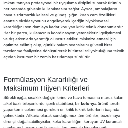
imkanı tanıyan profesyonel bir uygulama disiplini sunarak ürünün
her ortamda güvenle kullanılmasını sağlar. Ayrıca, ambalajların
hava sızdırmazlık kalitesi ve güneş ışığını kıran cam özellikleri,
esansın oksidasyonunu engelleyerek içeriğin biyokimyasal
kararlılığını son damlaya kadar koruyan kritik teknik donanımlardır.
Her bir parça, kullanıcının koordinasyon yeteneklerini geliştirmesi
ve dış etkenlerin yarattığı olumsuz etkileri minimize etmesi için
optimize edilmiş olup, günlük bakım seanslarını güvenli birer
tazelenme faaliyetine dönüştürerek bütünsel stil yolculuğuna teknik
açıdan kusursuz bir zemin hazırlamayı sürdürür.
Formülasyon Kararlılığı ve
Maksimum Hijyen Kriterleri
Sürekli ışığa, sıcaklık değişimlerine ve hava temasına maruz kalan
alkol bazlı bileşenlerde içerik stabilitesi, bir
kolonya
ürünü tercihi
yaparken incelenmesi gereken en kritik teknik kriterlerin başında
gelmektedir. Allkaria olarak sunduğumuz tüm ürünler; bozulmaya
dirençli doğal sabitleyiciler, koku kararlılığını koruyan UV korumalı
camlar ve hassas deri florasıyla tam uyumlu hipoalerjenik