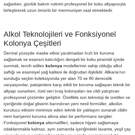
sağarken, günlük bakım rutinini profesyonel bir koku altyapısıyla
birleştirerek uzun ömürlü bir memnuniyet vaat etmektedir.
Alkol Teknolojileri ve Fonksiyonel
Kolonya Çeşitleri
Dermal yüzeyde maske etkisi yaratmadan hızlı bir kuruma
sağlamak ve esansın kalıcılığını dengeli bir koku piramidi içinde
sunmak, tercih edilen
kolonya
modellerinin sahip olduğu alkol
saflığı ve esansiyel yağ kalitesi ile doğrudan ilişkilidir. Allkaria'nın
sunduğu seçkin koleksiyonda yer alan 70 ve 80 derecelik
varyasyonlar, patojenlere karşı etkili bir koruma sağlayan teknik bir
altyapı sunarken; özel seri tıraş kolonyaları ise cildi yatıştıran
profesyonel çözümler geliştirir. Özellikle son teknoloji ile üretilen ve
içeriğinde doğal gliserin barındıran yeni nesil formüller, alkolün
kurutucu etkisini minimize eden teknik bir yaklaşım sunarak cildin
nem bariyerini koruma altına alan bir performans sergiler.
Fonksiyonel
kolonya
alternatifleri, sadece hijyen sağlamaya
odaklanmakla kalmaz, aynı zamanda içeriğindeki lavanta, yeşil çay