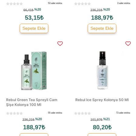
53 adet stokta
3 adet stokta
%20
%20
66,41₺
236,21₺
53,15₺
188,97₺
Sepete Ekle
Sepete Ekle
Rebul Green Tea Spreyli Cam
Rebul Ice Sprey Kolonya 50 Ml
Şişe Kolonya 100 Ml
55 adet stokta
73 adet stokta
%20
%21
236,21₺
101,97₺
188,97₺
80,20₺