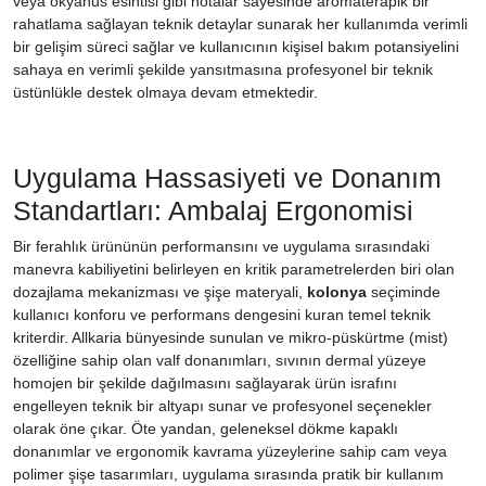
veya okyanus esintisi gibi notalar sayesinde aromaterapik bir
rahatlama sağlayan teknik detaylar sunarak her kullanımda verimli
bir gelişim süreci sağlar ve kullanıcının kişisel bakım potansiyelini
sahaya en verimli şekilde yansıtmasına profesyonel bir teknik
üstünlükle destek olmaya devam etmektedir.
Uygulama Hassasiyeti ve Donanım
Standartları: Ambalaj Ergonomisi
Bir ferahlık ürününün performansını ve uygulama sırasındaki
manevra kabiliyetini belirleyen en kritik parametrelerden biri olan
dozajlama mekanizması ve şişe materyali,
kolonya
seçiminde
kullanıcı konforu ve performans dengesini kuran temel teknik
kriterdir. Allkaria bünyesinde sunulan ve mikro-püskürtme (mist)
özelliğine sahip olan valf donanımları, sıvının dermal yüzeye
homojen bir şekilde dağılmasını sağlayarak ürün israfını
engelleyen teknik bir altyapı sunar ve profesyonel seçenekler
olarak öne çıkar. Öte yandan, geleneksel dökme kapaklı
donanımlar ve ergonomik kavrama yüzeylerine sahip cam veya
polimer şişe tasarımları, uygulama sırasında pratik bir kullanım