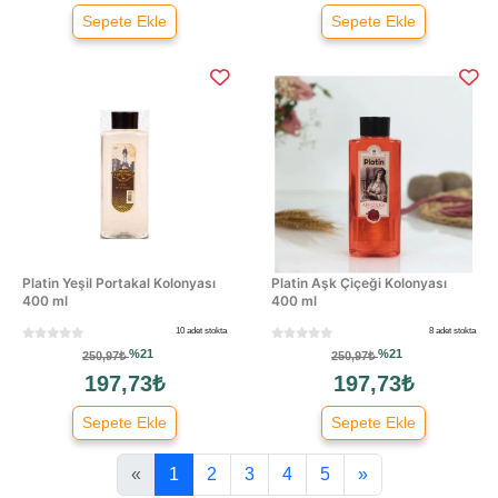
Sepete Ekle
Sepete Ekle
Platin Yeşil Portakal Kolonyası
Platin Aşk Çiçeği Kolonyası
400 ml
400 ml
10 adet stokta
8 adet stokta
%21
%21
250,97₺
250,97₺
197,73₺
197,73₺
Sepete Ekle
Sepete Ekle
«
1
2
3
4
5
»