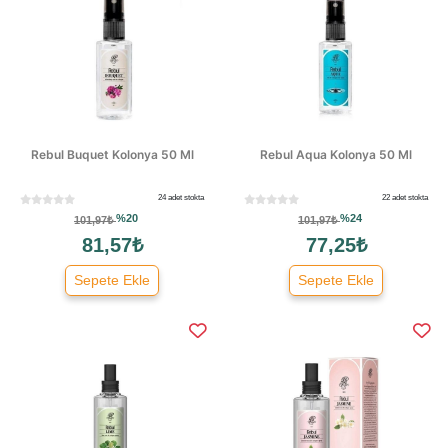
Rebul Buquet Kolonya 50 Ml
Rebul Aqua Kolonya 50 Ml
24 adet stokta
22 adet stokta
%20
%24
101,97₺
101,97₺
81,57₺
77,25₺
Sepete Ekle
Sepete Ekle