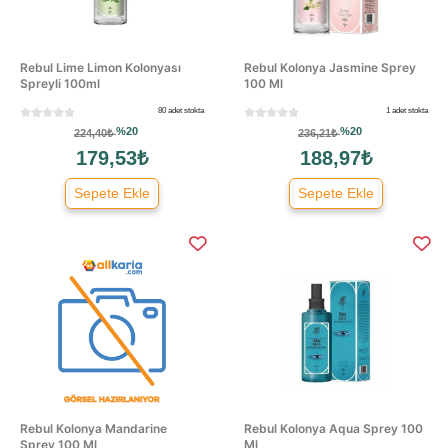
Rebul Lime Limon Kolonyası
Rebul Kolonya Jasmine Sprey
Spreyli 100ml
100 Ml
80 adet stokta
1 adet stokta
%20
%20
224,40₺
236,21₺
179,53₺
188,97₺
Sepete Ekle
Sepete Ekle
Rebul Kolonya Mandarine
Rebul Kolonya Aqua Sprey 100
Sprey 100 Ml
Ml