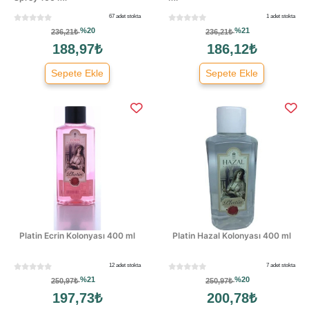
67 adet stokta
1 adet stokta
%20
%21
236,21₺
236,21₺
188,97₺
186,12₺
Sepete Ekle
Sepete Ekle
Platin Ecrin Kolonyası 400 ml
Platin Hazal Kolonyası 400 ml
12 adet stokta
7 adet stokta
%21
%20
250,97₺
250,97₺
197,73₺
200,78₺