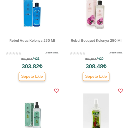
Rebul Aqua Kolonya 250 Ml
Rebul Bouquet Kolonya 250 Ml
15 adet stokta
79 adet stokta
%21
%20
385,61₺
385,61₺
303,82₺
308,48₺
Sepete Ekle
Sepete Ekle