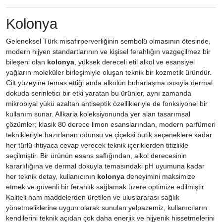
Kolonya
Geleneksel Türk misafirperverliğinin sembolü olmasının ötesinde,
modern hijyen standartlarının ve kişisel ferahlığın vazgeçilmez bir
bileşeni olan
kolonya
, yüksek dereceli etil alkol ve esansiyel
yağların moleküler birleşimiyle oluşan teknik bir kozmetik üründür.
Cilt yüzeyine temas ettiği anda alkolün buharlaşma ısısıyla dermal
dokuda serinletici bir etki yaratan bu ürünler, aynı zamanda
mikrobiyal yükü azaltan antiseptik özellikleriyle de fonksiyonel bir
kullanım sunar. Allkaria koleksiyonunda yer alan tasarımsal
çözümler; klasik 80 derece limon esanslarından, modern parfümeri
teknikleriyle hazırlanan odunsu ve çiçeksi butik seçeneklere kadar
her türlü ihtiyaca cevap verecek teknik içeriklerden titizlikle
seçilmiştir. Bir ürünün esans saflığından, alkol derecesinin
kararlılığına ve dermal dokuyla temasındaki pH uyumuna kadar
her teknik detay, kullanıcının
kolonya
deneyimini maksimize
etmek ve güvenli bir ferahlık sağlamak üzere optimize edilmiştir.
Kaliteli ham maddelerden üretilen ve uluslararası sağlık
yönetmeliklerine uygun olarak sunulan yelpazemiz, kullanıcıların
kendilerini teknik açıdan çok daha enerjik ve hijyenik hissetmelerini