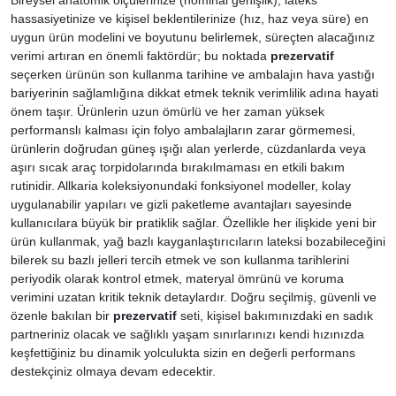
hassasiyetinize ve kişisel beklentilerinize (hız, haz veya süre) en
uygun ürün modelini ve boyutunu belirlemek, süreçten alacağınız
verimi artıran en önemli faktördür; bu noktada
prezervatif
seçerken ürünün son kullanma tarihine ve ambalajın hava yastığı
bariyerinin sağlamlığına dikkat etmek teknik verimlilik adına hayati
önem taşır. Ürünlerin uzun ömürlü ve her zaman yüksek
performanslı kalması için folyo ambalajların zarar görmemesi,
ürünlerin doğrudan güneş ışığı alan yerlerde, cüzdanlarda veya
aşırı sıcak araç torpidolarında bırakılmaması en etkili bakım
rutinidir. Allkaria koleksiyonundaki fonksiyonel modeller, kolay
uygulanabilir yapıları ve gizli paketleme avantajları sayesinde
kullanıcılara büyük bir pratiklik sağlar. Özellikle her ilişkide yeni bir
ürün kullanmak, yağ bazlı kayganlaştırıcıların lateksi bozabileceğini
bilerek su bazlı jelleri tercih etmek ve son kullanma tarihlerini
periyodik olarak kontrol etmek, materyal ömrünü ve koruma
verimini uzatan kritik teknik detaylardır. Doğru seçilmiş, güvenli ve
özenle bakılan bir
prezervatif
seti, kişisel bakımınızdaki en sadık
partneriniz olacak ve sağlıklı yaşam sınırlarınızı kendi hızınızda
keşfettiğiniz bu dinamik yolculukta sizin en değerli performans
destekçiniz olmaya devam edecektir.