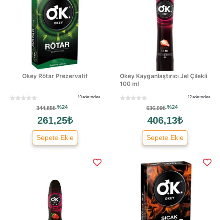
Okey Rötar Prezervatif
Okey Kayganlaştırıcı Jel Çilekli
100 ml
19 adet stokta
12 adet stokta
%24
%24
344,85₺
536,09₺
261,25₺
406,13₺
Sepete Ekle
Sepete Ekle