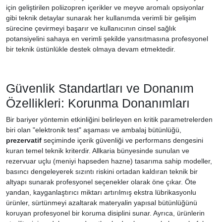
için geliştirilen poliizopren içerikler ve meyve aromalı opsiyonlar
gibi teknik detaylar sunarak her kullanımda verimli bir gelişim
sürecine çevirmeyi başarır ve kullanıcının cinsel sağlık
potansiyelini sahaya en verimli şekilde yansıtmasına profesyonel
bir teknik üstünlükle destek olmaya devam etmektedir.
Güvenlik Standartları ve Donanım
Özellikleri: Korunma Donanımları
Bir bariyer yöntemin etkinliğini belirleyen en kritik parametrelerden
biri olan "elektronik test" aşaması ve ambalaj bütünlüğü,
prezervatif
seçiminde içerik güvenliği ve performans dengesini
kuran temel teknik kriterdir. Allkaria bünyesinde sunulan ve
rezervuar uçlu (meniyi hapseden hazne) tasarıma sahip modeller,
basıncı dengeleyerek sızıntı riskini ortadan kaldıran teknik bir
altyapı sunarak profesyonel seçenekler olarak öne çıkar. Öte
yandan, kayganlaştırıcı miktarı artırılmış ekstra lübrikasyonlu
ürünler, sürtünmeyi azaltarak materyalin yapısal bütünlüğünü
koruyan profesyonel bir koruma disiplini sunar. Ayrıca, ürünlerin