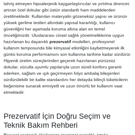
tahriş etmeyen hipoalerjenik kayganlaştırıcılar ve yırtılma direncini
artıran özel dokular gibi üstün standartlı ham maddelerden
üretilmektedir. Kullanılan materyalin gözeneksiz yapısı ve ürünün
yüksek gerilme testleri altındaki yapısal kararlılığı, kullanıcı
güvenliğini her aşamada koruma altına alan en temel
önceliğimizdir. Uluslararası cinsel sağlık yönetmeliklerine uygun
hazırlanan bu dayanıklı
prezervatif
modelleri, profesyonel
kullanım temposunda bile kimyasal etkinliğini kaybetmeyerek ilk
günkü koruma performansını son kullanma tarihine kadar sürdürür.
Hijyenik üretim süreçlerinden geçerek hazırlanan pürüzsüz
dokular, vücutla uyumlu yapılarıyla uzun süreli konforu garanti
ederken, sağlam ve ışık geçirmeyen folyo ambalaj bileşenleri
sürdürülebilir bir kalite standardını her detayda bilinçli tüketicilerin
beğenisine sunarak emniyetli ve uzun ömürlü bir kullanım vaat
etmektedir.
Prezervatif İçin Doğru Seçim ve
Teknik Bakım Rehberi
Bireysel anatomik ölçülerinize (nominal genişlik), lateks