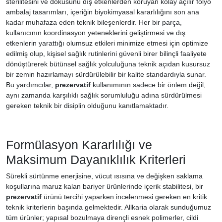
sterilitesini ve dokusunu dış etkenlerden koruyan kolay açılır folyo
ambalaj tasarımları, içeriğin biyokimyasal kararlılığını son ana
kadar muhafaza eden teknik bileşenlerdir. Her bir parça,
kullanıcının koordinasyon yeteneklerini geliştirmesi ve dış
etkenlerin yarattığı olumsuz etkileri minimize etmesi için optimize
edilmiş olup, kişisel sağlık rutinlerini güvenli birer bilinçli faaliyete
dönüştürerek bütünsel sağlık yolculuğuna teknik açıdan kusursuz
bir zemin hazırlamayı sürdürülebilir bir kalite standardıyla sunar.
Bu yardımcılar,
prezervatif
kullanımının sadece bir önlem değil,
aynı zamanda karşılıklı sağlık sorumluluğu adına sürdürülmesi
gereken teknik bir disiplin olduğunu kanıtlamaktadır.
Formülasyon Kararlılığı ve
Maksimum Dayanıklılık Kriterleri
Sürekli sürtünme enerjisine, vücut ısısına ve değişken saklama
koşullarına maruz kalan bariyer ürünlerinde içerik stabilitesi, bir
prezervatif
ürünü tercihi yaparken incelenmesi gereken en kritik
teknik kriterlerin başında gelmektedir. Allkaria olarak sunduğumuz
tüm ürünler; yapısal bozulmaya dirençli esnek polimerler, cildi