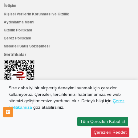
İletişim
Kişisel Verilerin Korunması ve Gizlilik
Aydınlatma Metni
Gizlilik Politikası
Çerez Politikası
Mesafeli Satış Sözleşmesi
Sertifikalar
Size daha iyi bir alışveriş deneyimi sunmak için çerezler
kullanıyoruz. Çerezler, tercihlerinizi hatırlamamıza ve web
sitemizi geliştirmemize yardımcı olur. Detaylı bilgi için
Çerez
Politikamıza
göz atabilirsiniz.
Hemen Üye Olun ...ve 100 ₺ değerinde indirim kuponu kazanın
Üye Ol
Tüm Çerezleri Kabul Et
Çerezleri Reddet
2026 Allkaria Elektronik Tic. A.Ş. Her Hakkı Saklıdır.