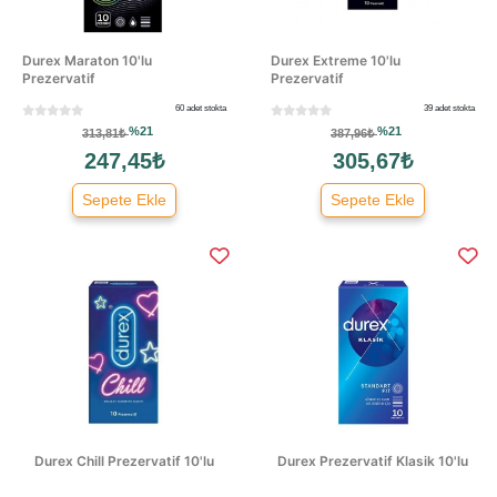
Durex Maraton 10'lu
Durex Extreme 10'lu
Prezervatif
Prezervatif
60 adet stokta
39 adet stokta
%21
%21
313,81₺
387,96₺
247,45₺
305,67₺
Sepete Ekle
Sepete Ekle
Durex Chill Prezervatif 10'lu
Durex Prezervatif Klasik 10'lu