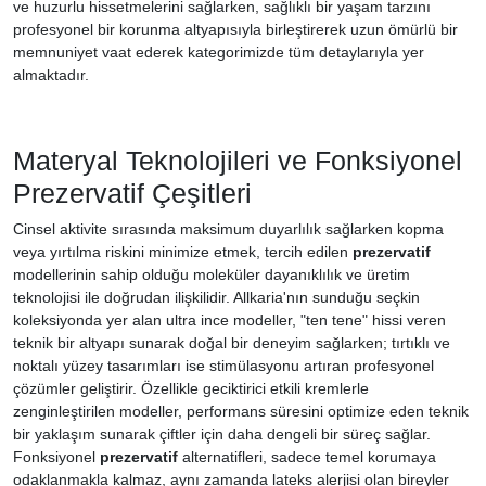
ve huzurlu hissetmelerini sağlarken, sağlıklı bir yaşam tarzını
profesyonel bir korunma altyapısıyla birleştirerek uzun ömürlü bir
memnuniyet vaat ederek kategorimizde tüm detaylarıyla yer
almaktadır.
Materyal Teknolojileri ve Fonksiyonel
Prezervatif Çeşitleri
Cinsel aktivite sırasında maksimum duyarlılık sağlarken kopma
veya yırtılma riskini minimize etmek, tercih edilen
prezervatif
modellerinin sahip olduğu moleküler dayanıklılık ve üretim
teknolojisi ile doğrudan ilişkilidir. Allkaria'nın sunduğu seçkin
koleksiyonda yer alan ultra ince modeller, "ten tene" hissi veren
teknik bir altyapı sunarak doğal bir deneyim sağlarken; tırtıklı ve
noktalı yüzey tasarımları ise stimülasyonu artıran profesyonel
çözümler geliştirir. Özellikle geciktirici etkili kremlerle
zenginleştirilen modeller, performans süresini optimize eden teknik
bir yaklaşım sunarak çiftler için daha dengeli bir süreç sağlar.
Fonksiyonel
prezervatif
alternatifleri, sadece temel korumaya
odaklanmakla kalmaz, aynı zamanda lateks alerjisi olan bireyler