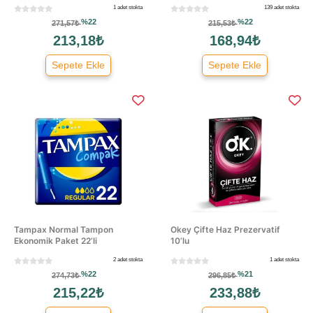
1 adet stokta
139 adet stokta
%22
%22
271,57₺
215,53₺
213,18₺
168,94₺
Sepete Ekle
Sepete Ekle
Tampax Normal Tampon
Okey Çifte Haz Prezervatif
Ekonomik Paket 22’li
10’lu
2 adet stokta
1 adet stokta
%22
%21
274,73₺
296,85₺
215,22₺
233,88₺