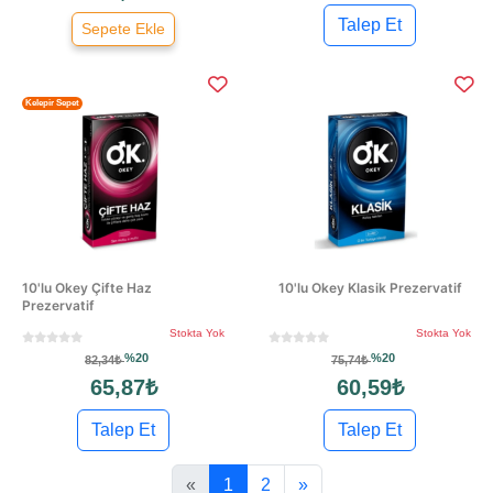
Talep Et
Sepete Ekle
Kelepir Sepet
10'lu Okey Çifte Haz
10'lu Okey Klasik Prezervatif
Prezervatif
Stokta Yok
Stokta Yok
%20
%20
82,34₺
75,74₺
65,87₺
60,59₺
Talep Et
Talep Et
«
1
2
»