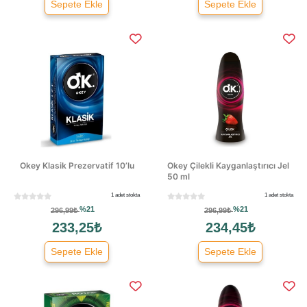
Sepete Ekle
Sepete Ekle
Okey Klasik Prezervatif 10’lu
Okey Çilekli Kayganlaştırıcı Jel
50 ml
1 adet stokta
1 adet stokta
%21
%21
296,99₺
296,99₺
233,25₺
234,45₺
Sepete Ekle
Sepete Ekle