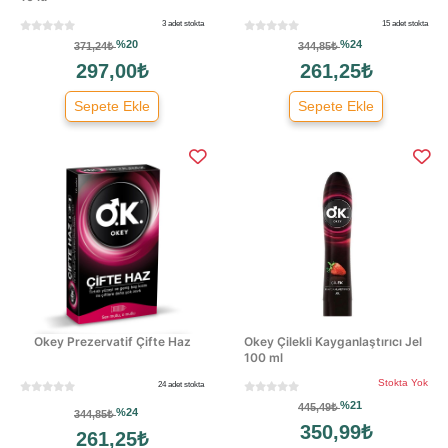
3 adet stokta
15 adet stokta
%20
%24
371,24₺
344,85₺
297,00₺
261,25₺
Sepete Ekle
Sepete Ekle
Okey Prezervatif Çifte Haz
Okey Çilekli Kayganlaştırıcı Jel
100 ml
Stokta Yok
24 adet stokta
%21
445,49₺
%24
344,85₺
350,99₺
261,25₺