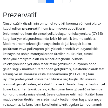
Prezervatif
Cinsel sağlık disiplininin en temel ve etkili koruma yöntemi olarak
kabul edilen
prezervatif
, hem istenmeyen gebeliklerin
önlenmesinde hem de cinsel yolla bulaşan enfeksiyonlara (CYBE)
karşı bariyer oluşturulmasında kritik bir teknik öneme sahiptir.
Modern üretim teknolojileri sayesinde doğal kauçuk lateks,
poliüretan veya poliizopren gibi yüksek esneklik ve dayanıklılık
katsayısına sahip materyallerden üretilen bu ürünler, cinsel
deneyimi emniyete alan en birincil araçlardır. Allkaria
koleksiyonunda yer alan tasarımsal çözümler; dünyanın önde
gelen sağlık markaları tarafından geliştirilmiş, elektronik olarak test
edilmiş ve uluslararası kalite standartlarına (ISO ve CE) tam
uyumlu profesyonel ürünlerden titizlikle seçilmiştir. Bir ürünün
nominal genişliğinden, et kalınlığına ve kullanılan kayganlaştırıcı jel
tipine kadar her teknik detay, kullanıcının hem güvenliğini hem de
konforunu maksimize etmek üzere optimize edilmiştir. Kaliteli ham
maddelerden üretilen ve sızdırmazlık testlerinden başarıyla geçen
yelpazemiz, kullanıcıların kendilerini teknik açıdan tam donanımlı