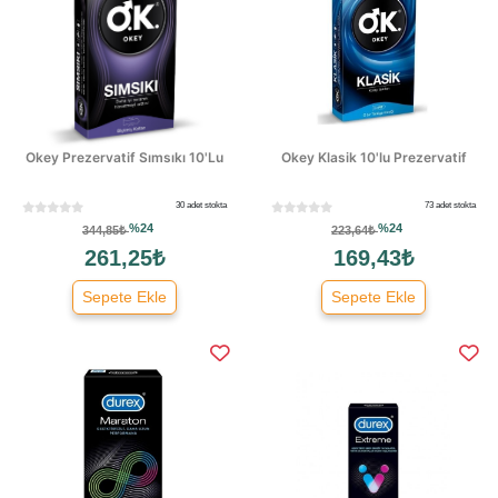
Okey Prezervatif Sımsıkı 10'Lu
Okey Klasik 10'lu Prezervatif
30 adet stokta
73 adet stokta
%24
%24
344,85₺
223,64₺
261,25₺
169,43₺
Sepete Ekle
Sepete Ekle