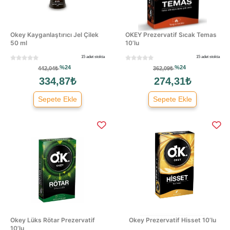
Okey Kayganlaştırıcı Jel Çilek
OKEY Prezervatif Sıcak Temas
50 ml
10’lu
15 adet stokta
15 adet stokta
%24
%24
442,04₺
362,09₺
334,87₺
274,31₺
Sepete Ekle
Sepete Ekle
Okey Lüks Rötar Prezervatif
Okey Prezervatif Hisset 10’lu
10’lu