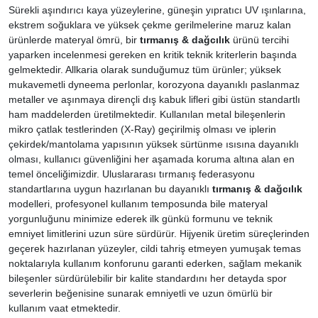
Sürekli aşındırıcı kaya yüzeylerine, güneşin yıpratıcı UV ışınlarına,
ekstrem soğuklara ve yüksek çekme gerilmelerine maruz kalan
ürünlerde materyal ömrü, bir
tırmanış & dağcılık
ürünü tercihi
yaparken incelenmesi gereken en kritik teknik kriterlerin başında
gelmektedir. Allkaria olarak sunduğumuz tüm ürünler; yüksek
mukavemetli dyneema perlonlar, korozyona dayanıklı paslanmaz
metaller ve aşınmaya dirençli dış kabuk lifleri gibi üstün standartlı
ham maddelerden üretilmektedir. Kullanılan metal bileşenlerin
mikro çatlak testlerinden (X-Ray) geçirilmiş olması ve iplerin
çekirdek/mantolama yapısının yüksek sürtünme ısısına dayanıklı
olması, kullanıcı güvenliğini her aşamada koruma altına alan en
temel önceliğimizdir. Uluslararası tırmanış federasyonu
standartlarına uygun hazırlanan bu dayanıklı
tırmanış & dağcılık
modelleri, profesyonel kullanım temposunda bile materyal
yorgunluğunu minimize ederek ilk günkü formunu ve teknik
emniyet limitlerini uzun süre sürdürür. Hijyenik üretim süreçlerinden
geçerek hazırlanan yüzeyler, cildi tahriş etmeyen yumuşak temas
noktalarıyla kullanım konforunu garanti ederken, sağlam mekanik
bileşenler sürdürülebilir bir kalite standardını her detayda spor
severlerin beğenisine sunarak emniyetli ve uzun ömürlü bir
kullanım vaat etmektedir.