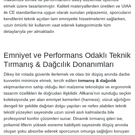
etmek üzere tasarlanmıştır. Kaliteli materyallerden üretilen ve UIAA
ile CE standartlarına uygun olarak sunulan yelpazemiz, sporcuların
kendilerini teknik açıdan tam emniyette hissetmelerini sağlarken,
uzun ömürlü bir kullanım vaat ederek kategorimizde tüm
detaylarıyla yer almaktadır.
Emniyet ve Performans Odaklı Teknik
Tırmanış & Dağcılık Donanımları
Dikey bir rotada güvenle ilerlemek ve olası bir düşüş anında darbe
kuvvetini minimize etmek, tercih edilen
tırmanış & dağcılık
ekipmanlarının sahip olduğu ileri malzeme teknolojisi ve ergonomik
tasarım özellikleri ile doğrudan ilişkilidir. Allkaria'nın sunduğu seçkin
koleksiyonda yer alan emniyet kemerleri (harness), vücut ağırlığını
dengeli bir şekilde dağıtan dolgu yapıları ve nefes alabilen teknik
tekstil yüzeyleri sayesinde uzun süreli asılı kalmalarda bile
profesyonel konfor çözümleri sunar. Dinamik tırmanış ipleri ise,
poliamid liflerin yüksek esneme kabiliyeti sayesinde düşüş anında
oluşan şoku absorbe ederek sporcunun omurga sağlığını koruyan