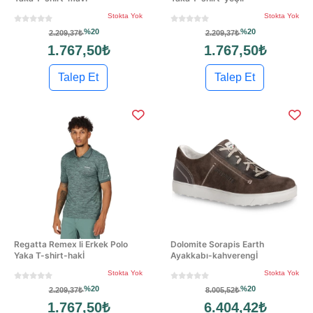
Stokta Yok
Stokta Yok
%20
%20
2.209,37₺
2.209,37₺
1.767,50₺
1.767,50₺
Talep Et
Talep Et
Regatta Remex Ii Erkek Polo
Dolomite Sorapis Earth
Yaka T-shirt-hakİ
Ayakkabı-kahverengİ
Stokta Yok
Stokta Yok
%20
%20
2.209,37₺
8.005,52₺
1.767,50₺
6.404,42₺