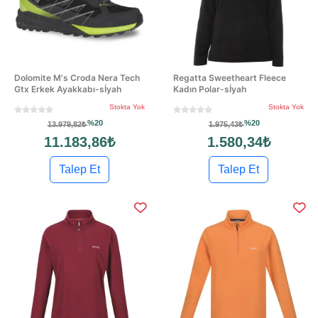
Dolomite M's Croda Nera Tech
Regatta Sweetheart Fleece
Gtx Erkek Ayakkabı-sİyah
Kadın Polar-sİyah
Stokta Yok
Stokta Yok
%20
%20
13.979,82₺
1.975,43₺
11.183,86₺
1.580,34₺
Talep Et
Talep Et