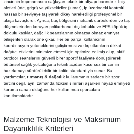
zincirinin kopmamasını sağlayan teknik bir altyapı barındırır. İniş
aletleri (atc, grigri) ve yükselticiler (jumar), ip üzerindeki kontrolü
hassas bir seviyeye taşıyarak dikey hareketliliği profesyonel bir
akışa kavuşturur. Ayrıca, baş bölgesini mekanik darbelerden ve taş
düşmelerinden koruyan polikarbonat dış kabuklu ve EPS köpük iç
dolgulu kasklar, dağcılık seanslarının olmazsa olmaz emniyet
bileşenleri olarak öne çıkar. Her bir parça, kullanıcının
koordinasyon yeteneklerini geliştirmesi ve dış etkenlerin dikkat
dağıtıcı etkilerini minimize etmesi için optimize edilmiş olup, aktif
outdoor seanslarını güvenli birer sportif faaliyete dönüştürerek
bütünsel sağlık yolculuğuna teknik açıdan kusursuz bir zemin
hazırlamayı sürdürülebilir bir kalite standardıyla sunar. Bu
yardımcılar,
tırmanış & dağcılık
kullanımının sadece bir spor
tercihi değil, aynı zamanda fiziksel sınırları aşarken hayati emniyeti
koruma sanatı olduğunu her kullanımda sporculara
kanıtlamaktadır.
Malzeme Teknolojisi ve Maksimum
Dayanıklılık Kriterleri