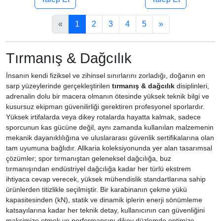
«
1
2
3
4
5
»
Tırmanış & Dağcılık
İnsanın kendi fiziksel ve zihinsel sınırlarını zorladığı, doğanın en
sarp yüzeylerinde gerçekleştirilen
tırmanış & dağcılık
disiplinleri,
adrenalin dolu bir macera olmanın ötesinde yüksek teknik bilgi ve
kusursuz ekipman güvenilirliği gerektiren profesyonel sporlardır.
Yüksek irtifalarda veya dikey rotalarda hayatta kalmak, sadece
sporcunun kas gücüne değil, aynı zamanda kullanılan malzemenin
mekanik dayanıklılığına ve uluslararası güvenlik sertifikalarına olan
tam uyumuna bağlıdır. Allkaria koleksiyonunda yer alan tasarımsal
çözümler; spor tırmanıştan geleneksel dağcılığa, buz
tırmanışından endüstriyel dağcılığa kadar her türlü ekstrem
ihtiyaca cevap verecek, yüksek mühendislik standartlarına sahip
ürünlerden titizlikle seçilmiştir. Bir karabinanın çekme yükü
kapasitesinden (kN), statik ve dinamik iplerin enerji sönümleme
katsayılarına kadar her teknik detay, kullanıcının can güvenliğini
maksimize etmek ve performansını dikey düzlemde optimize