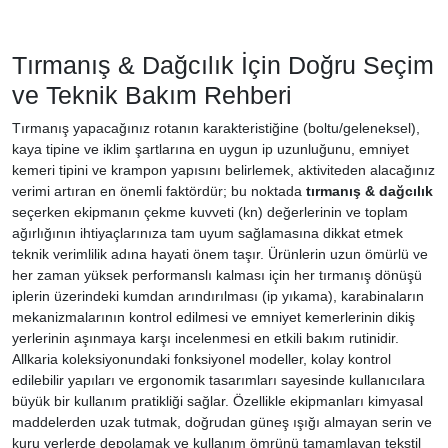
Tırmanış & Dağcılık İçin Doğru Seçim
ve Teknik Bakım Rehberi
Tırmanış yapacağınız rotanın karakteristiğine (boltu/geleneksel),
kaya tipine ve iklim şartlarına en uygun ip uzunluğunu, emniyet
kemeri tipini ve krampon yapısını belirlemek, aktiviteden alacağınız
verimi artıran en önemli faktördür; bu noktada
tırmanış & dağcılık
seçerken ekipmanın çekme kuvveti (kn) değerlerinin ve toplam
ağırlığının ihtiyaçlarınıza tam uyum sağlamasına dikkat etmek
teknik verimlilik adına hayati önem taşır. Ürünlerin uzun ömürlü ve
her zaman yüksek performanslı kalması için her tırmanış dönüşü
iplerin üzerindeki kumdan arındırılması (ip yıkama), karabinaların
mekanizmalarının kontrol edilmesi ve emniyet kemerlerinin dikiş
yerlerinin aşınmaya karşı incelenmesi en etkili bakım rutinidir.
Allkaria koleksiyonundaki fonksiyonel modeller, kolay kontrol
edilebilir yapıları ve ergonomik tasarımları sayesinde kullanıcılara
büyük bir kullanım pratikliği sağlar. Özellikle ekipmanları kimyasal
maddelerden uzak tutmak, doğrudan güneş ışığı almayan serin ve
kuru yerlerde depolamak ve kullanım ömrünü tamamlayan tekstil