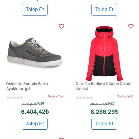
Talep Et
Talep Et
Dolomite Sorapis Earth
Dare 2b Radiate Ii Kadın Ceket-
Ayakkabı-grİ
kirmizi
Stokta Yok
Stokta Yok
%20
%20
8.005,52₺
10.357,86₺
6.404,42₺
8.286,29₺
Talep Et
Talep Et