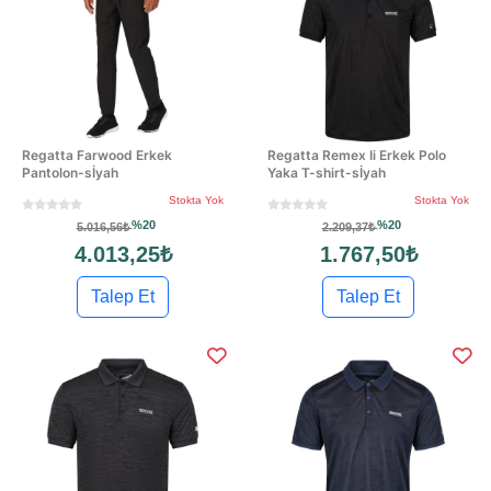
Regatta Farwood Erkek
Regatta Remex Ii Erkek Polo
Pantolon-sİyah
Yaka T-shirt-sİyah
Stokta Yok
Stokta Yok
%20
%20
5.016,56₺
2.209,37₺
4.013,25₺
1.767,50₺
Talep Et
Talep Et