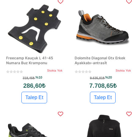
Freecamp Kauçuk L 41-45
Dolomite Diagonal Gtx Erkek
Numara Buz Kramponu
Ayakkabı-antrasİt
Stokta Yok
Stokta Yok
%10
%20
318,45₺
9.635,81₺
286,60₺
7.708,65₺
Talep Et
Talep Et