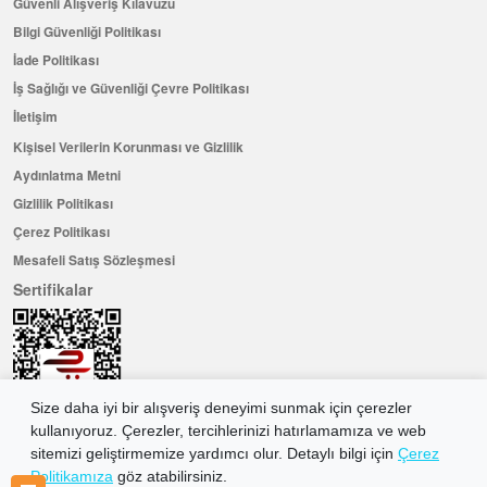
Güvenli Alışveriş Kılavuzu
Bilgi Güvenliği Politikası
İade Politikası
İş Sağlığı ve Güvenliği Çevre Politikası
İletişim
Kişisel Verilerin Korunması ve Gizlilik
Aydınlatma Metni
Gizlilik Politikası
Çerez Politikası
Mesafeli Satış Sözleşmesi
Sertifikalar
Size daha iyi bir alışveriş deneyimi sunmak için çerezler
kullanıyoruz. Çerezler, tercihlerinizi hatırlamamıza ve web
sitemizi geliştirmemize yardımcı olur. Detaylı bilgi için
Çerez
Politikamıza
göz atabilirsiniz.
Hemen Üye Olun ...ve 100 ₺ değerinde indirim kuponu kazanın