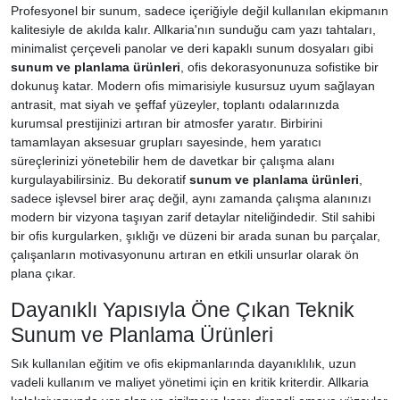
Profesyonel bir sunum, sadece içeriğiyle değil kullanılan ekipmanın
kalitesiyle de akılda kalır. Allkaria'nın sunduğu cam yazı tahtaları,
minimalist çerçeveli panolar ve deri kapaklı sunum dosyaları gibi
sunum ve planlama ürünleri
, ofis dekorasyonunuza sofistike bir
dokunuş katar. Modern ofis mimarisiyle kusursuz uyum sağlayan
antrasit, mat siyah ve şeffaf yüzeyler, toplantı odalarınızda
kurumsal prestijinizi artıran bir atmosfer yaratır. Birbirini
tamamlayan aksesuar grupları sayesinde, hem yaratıcı
süreçlerinizi yönetebilir hem de davetkar bir çalışma alanı
kurgulayabilirsiniz. Bu dekoratif
sunum ve planlama ürünleri
,
sadece işlevsel birer araç değil, aynı zamanda çalışma alanınızı
modern bir vizyona taşıyan zarif detaylar niteliğindedir. Stil sahibi
bir ofis kurgularken, şıklığı ve düzeni bir arada sunan bu parçalar,
çalışanların motivasyonunu artıran en etkili unsurlar olarak ön
plana çıkar.
Dayanıklı Yapısıyla Öne Çıkan Teknik
Sunum ve Planlama Ürünleri
Sık kullanılan eğitim ve ofis ekipmanlarında dayanıklılık, uzun
vadeli kullanım ve maliyet yönetimi için en kritik kriterdir. Allkaria