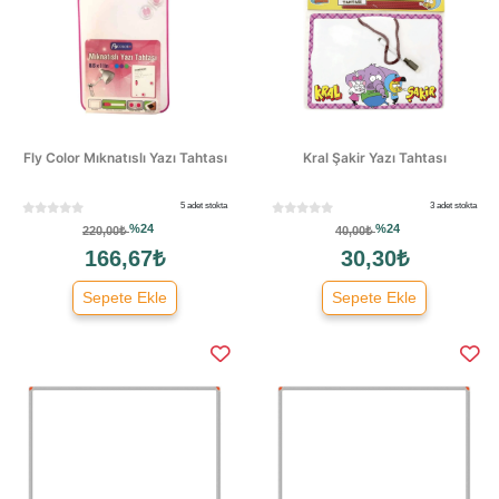
Fly Color Mıknatıslı Yazı Tahtası
Kral Şakir Yazı Tahtası
5 adet stokta
3 adet stokta
%24
%24
220,00₺
40,00₺
166,67₺
30,30₺
Sepete Ekle
Sepete Ekle