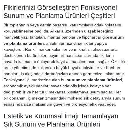
Fikirlerinizi Görselleştiren Fonksiyonel
Sunum ve Planlama Ürünleri Çeşitleri
Bir toplantının veya dersin başarısı, katılımcıların odak noktasını
koruyabilmesine bağlıdır. Allkaria üzerinden ulaşabileceğiniz
manyetik yazı tahtaları, mantar panolar ve flipchartlar gibi
sunum
ve planlama ürünleri
, anlatımlarınızı dinamik bir yapıya
kavuşturur. Renkli marker kalemler ve mıknatıslı aksesuarlarla
desteklenen bu üniteler, beyin fırtınası seanslarında fikirlerin
havada kalmasını önleyerek kayıt altına alınmasını sağlar. Özellikle
proje yönetiminde kullanılan büyük boyutlu takvimler ve Kanban
panoları, iş akışındaki darboğazları anında görmenize imkan tanır.
Fonksiyonelliği merkezine alan bu
sunum ve planlama ürünleri
,
ergonomik ayaklı yapıları sayesinde ofis içinde kolayca yer
değiştirebilir ve her türlü mekansal kısıtlamaya uyum sağlar. Her
bir donanım, iç mekanizmasındaki mühendislik detaylarıyla sunum
esnasında size maksimum güven ve profesyonellik vaat eder.
Estetik ve Kurumsal İmajı Tamamlayan
Şık Sunum ve Planlama Ürünleri