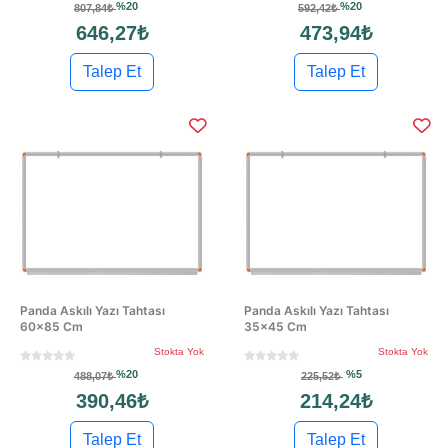
%20
%20
807,84₺
592,42₺
646,27₺
473,94₺
Talep Et
Talep Et
Panda Askılı Yazı Tahtası
Panda Askılı Yazı Tahtası
60x85 Cm
35x45 Cm
Stokta Yok
Stokta Yok
%20
%5
488,07₺
225,52₺
390,46₺
214,24₺
Talep Et
Talep Et