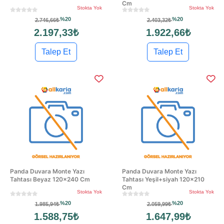
Cm
Stokta Yok
Stokta Yok
%20
%20
2.746,66₺
2.403,32₺
2.197,33₺
1.922,66₺
Talep Et
Talep Et
Panda Duvara Monte Yazı
Panda Duvara Monte Yazı
Tahtası Beyaz 120x240 Cm
Tahtası Yeşil+siyah 120x210
Cm
Stokta Yok
Stokta Yok
%20
%20
1.985,94₺
2.059,99₺
1.588,75₺
1.647,99₺