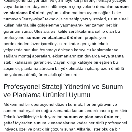
koleksiyonunda yer alan ve çizilmeye karşı dirençli emaye yüzeyler
veya darbelere dayanıklı alüminyum çerçevelerle donatılan
sunum
ve planlama ürünleri
, yoğun kullanıma tam uyum sağlar. Leke
tutmayan "easy-wipe" teknolojisine sahip yazı yüzeyleri, uzun süreli
kullanımlarda bile gölgelenme yapmayarak her zaman net bir
görünüm sunar. Uluslararası kalite sertifikalarına sahip olan bu
profesyonel
sunum ve planlama ürünleri
, projeksiyon
perdelerinden lazer işaretleyicilere kadar geniş bir teknik
yelpazede sunulur. Aşınmayı önleyen koruyucu kaplamalar ve
sağlam montaj aparatları, ekipmanlarınızın duvarda veya stantta
stabil kalmasını garantiler. Dayanıklılığı kaliteyle birleştiren bu
seçimler, planlama sürecini bir yük olmaktan çıkarıp uzun ömürlü
bir yatırıma dönüştüren akıllı çözümlerdir.
Profesyonel Strateji Yönetimi ve Sunum
ve Planlama Ürünleri Uyumu
Mükemmel bir operasyonel düzen kurmak, her bir görevin ve
sunum materyalinin doğru zamanda konumlandırılmasını gerektirir.
Teknik özellikleriyle fark yaratan
sunum ve planlama ürünleri
,
şeffaf föylerden sunum kumandalarına kadar her türlü profesyonel
ihtiyaca özel ve pratik bir çözüm sunar. Allkaria, ister okulda bir