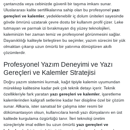
çantanızda veya cebinizde güvenli bir taşıma imkanı sunar.
Uluslararası kalite sertifikalarına sahip olan bu profesyonel
yazı
gereçleri ve kalemler
, yedeklenebilir iç dolum üniteleri sayesinde
gövde ömrünü uzatarak çevre dostu bir kullanım profil çizer. Leke
tutmayan ve parmak izi bırakmayan dış yüzey teknolojileri,
kaleminizin her zaman temiz ve profesyonel görünmesini sağlar.
Dayanıklılığı kaliteyle birleştiren bu seçimler, yazım sürecini bir yük
olmaktan çıkarıp uzun ömürlü bir yatırıma dönüştüren akıllı
çözümlerdir.
Profesyonel Yazım Deneyimi ve Yazı
Gereçleri ve Kalemler Stratejisi
Doğru yazım sistemini kurmak, kağıt tipiyle kalemin uyumundan
mürekkep kalitesine kadar pek çok teknik detayı içerir. Teknik
özellikleriyle fark yaratan
yazı gereçleri ve kalemler
, işaretleme
kalemlerinden kaligrafi setlerine kadar her disipline özel bir çözüm
sunar. Allkaria, ister sanatsal bir çalışma ister resmi bir
dökümantasyon olsun, kullanıcılara kendi yazı dünyalarını en üst
kalitede kurgulama özgürlüğü tanır. İleri teknoloji üretim
süreçleriyle imal edilen bu uzun ömürlü
yazı gereçleri ve