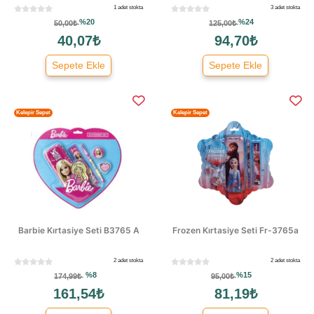
1 adet stokta
3 adet stokta
%20
%24
50,00₺
125,00₺
40,07₺
94,70₺
Sepete Ekle
Sepete Ekle
Kelepir Sepet
Kelepir Sepet
Barbie Kırtasiye Seti B3765 A
Frozen Kırtasiye Seti Fr-3765a
2 adet stokta
2 adet stokta
%8
%15
174,99₺
95,00₺
161,54₺
81,19₺