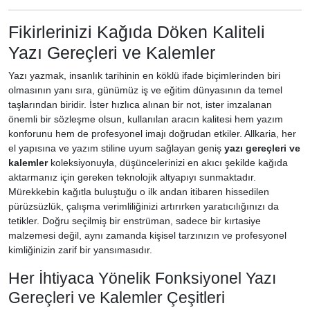
Fikirlerinizi Kağıda Döken Kaliteli
Yazı Gereçleri ve Kalemler
Yazı yazmak, insanlık tarihinin en köklü ifade biçimlerinden biri
olmasının yanı sıra, günümüz iş ve eğitim dünyasının da temel
taşlarından biridir. İster hızlıca alınan bir not, ister imzalanan
önemli bir sözleşme olsun, kullanılan aracın kalitesi hem yazım
konforunu hem de profesyonel imajı doğrudan etkiler. Allkaria, her
el yapısına ve yazım stiline uyum sağlayan geniş
yazı gereçleri ve
kalemler
koleksiyonuyla, düşüncelerinizi en akıcı şekilde kağıda
aktarmanız için gereken teknolojik altyapıyı sunmaktadır.
Mürekkebin kağıtla buluştuğu o ilk andan itibaren hissedilen
pürüzsüzlük, çalışma verimliliğinizi artırırken yaratıcılığınızı da
tetikler. Doğru seçilmiş bir enstrüman, sadece bir kırtasiye
malzemesi değil, aynı zamanda kişisel tarzınızın ve profesyonel
kimliğinizin zarif bir yansımasıdır.
Her İhtiyaca Yönelik Fonksiyonel Yazı
Gereçleri ve Kalemler Çeşitleri