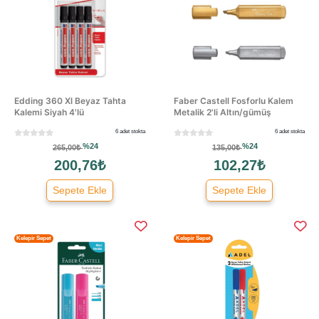
Edding 360 Xl Beyaz Tahta
Faber Castell Fosforlu Kalem
Kalemi Siyah 4'lü
Metalik 2'li Altın/gümüş
6 adet stokta
6 adet stokta
%24
%24
265,00₺
135,00₺
200,76₺
102,27₺
Sepete Ekle
Sepete Ekle
Kelepir Sepet
Kelepir Sepet