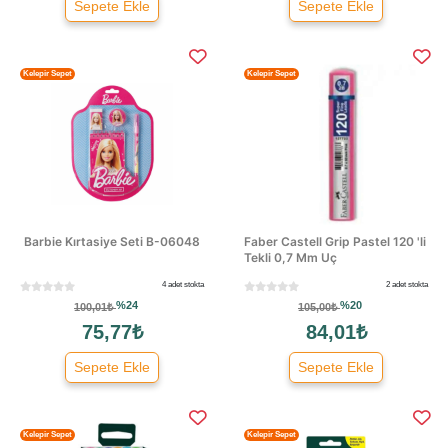
Sepete Ekle
Sepete Ekle
Kelepir Sepet
Kelepir Sepet
Barbie Kırtasiye Seti B-06048
Faber Castell Grip Pastel 120 'li
Tekli 0,7 Mm Uç
4 adet stokta
2 adet stokta
%24
%20
100,01₺
105,00₺
75,77₺
84,01₺
Sepete Ekle
Sepete Ekle
Kelepir Sepet
Kelepir Sepet