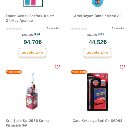
Faber Castell Fosforlu Kalem
Adel Beyaz Tahta Kalemi 2'li
2'li Mavi/pembe
6 adet stokta
6 adet stokta
%24
%19
125,00₺
55,00₺
94,70₺
44,52₺
Sepete Ekle
Sepete Ekle
Kelepir Sepet
Kelepir Sepet
Kral Şakir Ks-2986 Kırmızı
Cars Kırtasiye Seti Cr-06048
Kırtasiye Seti