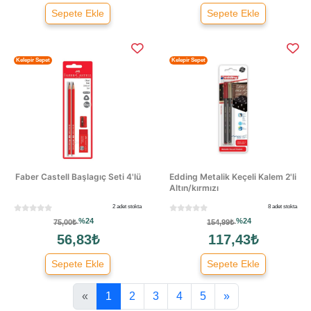
Sepete Ekle
Sepete Ekle
Kelepir Sepet
Kelepir Sepet
Faber Castell Başlagıç Seti 4'lü
Edding Metalik Keçeli Kalem 2'li
Altın/kırmızı
2 adet stokta
8 adet stokta
%24
%24
75,00₺
154,99₺
56,83₺
117,43₺
Sepete Ekle
Sepete Ekle
«
1
2
3
4
5
»