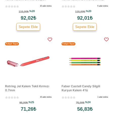
10 adet stokta
6 adet stokta
%20
%20
115,00₺
115,00₺
92,02₺
92,01₺
Sepete Ekle
Sepete Ekle
Kelepir Sepet
Kelepir Sepet
Rotring Jel Kalem Tekli Kırmızı
Faber Castell Candy Silgili
0.7mm
Kurşun Kalem 4'lü
16 adet stokta
1 adet stokta
%25
%24
95,00₺
75,00₺
71,26₺
56,83₺