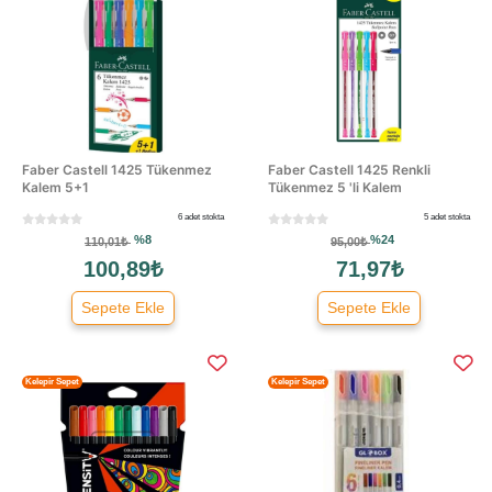
Faber Castell 1425 Tükenmez
Faber Castell 1425 Renkli
Kalem 5+1
Tükenmez 5 'li Kalem
6 adet stokta
5 adet stokta
%8
%24
110,01₺
95,00₺
100,89₺
71,97₺
Sepete Ekle
Sepete Ekle
Kelepir Sepet
Kelepir Sepet