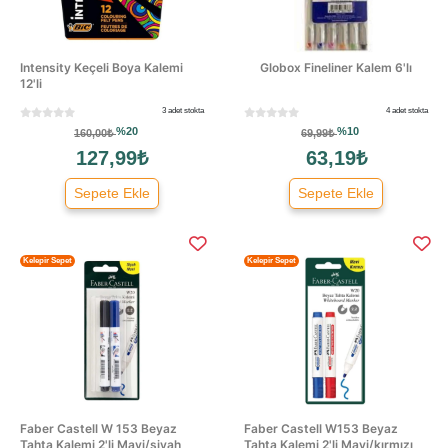
Intensity Keçeli Boya Kalemi
Globox Fineliner Kalem 6'lı
12'li
3 adet stokta
4 adet stokta
%20
%10
160,00₺
69,99₺
127,99₺
63,19₺
Sepete Ekle
Sepete Ekle
Kelepir Sepet
Kelepir Sepet
Faber Castell W 153 Beyaz
Faber Castell W153 Beyaz
Tahta Kalemi 2'li Mavi/siyah
Tahta Kalemi 2'li Mavi/kırmızı