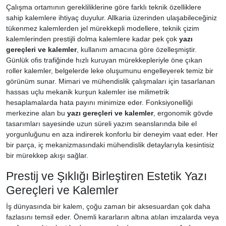
Çalışma ortamının gerekliliklerine göre farklı teknik özelliklere
sahip kalemlere ihtiyaç duyulur. Allkaria üzerinden ulaşabileceğiniz
tükenmez kalemlerden jel mürekkepli modellere, teknik çizim
kalemlerinden prestijli dolma kalemlere kadar pek çok
yazı
gereçleri ve kalemler
, kullanım amacına göre özelleşmiştir.
Günlük ofis trafiğinde hızlı kuruyan mürekkepleriyle öne çıkan
roller kalemler, belgelerde leke oluşumunu engelleyerek temiz bir
görünüm sunar. Mimari ve mühendislik çalışmaları için tasarlanan
hassas uçlu mekanik kurşun kalemler ise milimetrik
hesaplamalarda hata payını minimize eder. Fonksiyonelliği
merkezine alan bu
yazı gereçleri ve kalemler
, ergonomik gövde
tasarımları sayesinde uzun süreli yazım seanslarında bile el
yorgunluğunu en aza indirerek konforlu bir deneyim vaat eder. Her
bir parça, iç mekanizmasındaki mühendislik detaylarıyla kesintisiz
bir mürekkep akışı sağlar.
Prestij ve Şıklığı Birleştiren Estetik Yazı
Gereçleri ve Kalemler
İş dünyasında bir kalem, çoğu zaman bir aksesuardan çok daha
fazlasını temsil eder. Önemli kararların altına atılan imzalarda veya