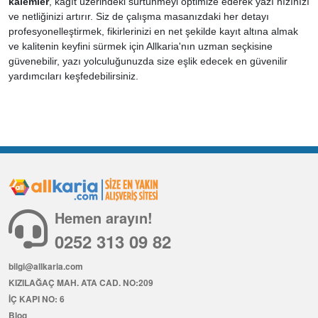
kalemler
, kağıt üzerindeki sürtünmeyi optimize ederek yazı hızınızı
ve netliğinizi artırır. Siz de çalışma masanızdaki her detayı
profesyonelleştirmek, fikirlerinizi en net şekilde kayıt altına almak
ve kalitenin keyfini sürmek için Allkaria'nın uzman seçkisine
güvenebilir, yazı yolculuğunuzda size eşlik edecek en güvenilir
yardımcıları keşfedebilirsiniz.
Hemen arayın!
0252 313 09 82
bilgi@allkaria.com
KIZILAĞAÇ MAH. ATA CAD. NO:209
İÇ KAPI NO: 6
Blog