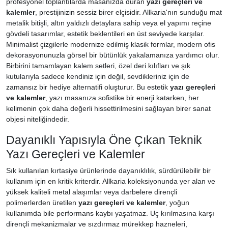
profesyonel toplantılarda masanızda duran
yazı gereçleri ve
kalemler
, prestijinizin sessiz birer elçisidir. Allkaria'nın sunduğu mat
metalik bitişli, altın yaldızlı detaylara sahip veya el yapımı reçine
gövdeli tasarımlar, estetik beklentileri en üst seviyede karşılar.
Minimalist çizgilerle modernize edilmiş klasik formlar, modern ofis
dekorasyonunuzla görsel bir bütünlük yakalamanıza yardımcı olur.
Birbirini tamamlayan kalem setleri, özel deri kılıfları ve şık
kutularıyla sadece kendiniz için değil, sevdikleriniz için de
zamansız bir hediye alternatifi oluşturur. Bu estetik
yazı gereçleri
ve kalemler
, yazı masanıza sofistike bir enerji katarken, her
kelimenin çok daha değerli hissettirilmesini sağlayan birer sanat
objesi niteliğindedir.
Dayanıklı Yapısıyla Öne Çıkan Teknik
Yazı Gereçleri ve Kalemler
Sık kullanılan kırtasiye ürünlerinde dayanıklılık, sürdürülebilir bir
kullanım için en kritik kriterdir. Allkaria koleksiyonunda yer alan ve
yüksek kaliteli metal alaşımlar veya darbelere dirençli
polimerlerden üretilen
yazı gereçleri ve kalemler
, yoğun
kullanımda bile performans kaybı yaşatmaz. Uç kırılmasına karşı
dirençli mekanizmalar ve sızdırmaz mürekkep hazneleri,