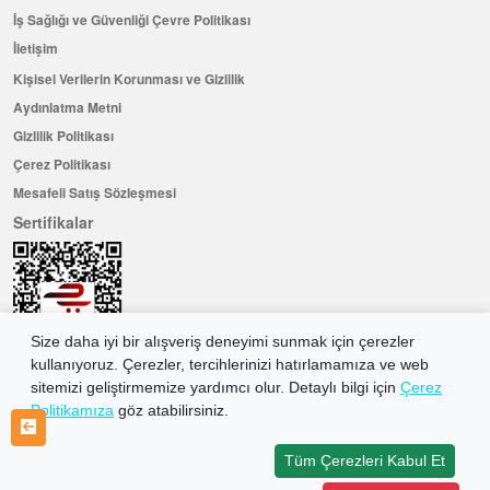
İş Sağlığı ve Güvenliği Çevre Politikası
İletişim
Kişisel Verilerin Korunması ve Gizlilik
Aydınlatma Metni
Gizlilik Politikası
Çerez Politikası
Mesafeli Satış Sözleşmesi
Sertifikalar
Size daha iyi bir alışveriş deneyimi sunmak için çerezler
kullanıyoruz. Çerezler, tercihlerinizi hatırlamamıza ve web
sitemizi geliştirmemize yardımcı olur. Detaylı bilgi için
Çerez
Politikamıza
göz atabilirsiniz.
Hemen Üye Olun ...ve 100 ₺ değerinde indirim kuponu kazanın
Üye Ol
Tüm Çerezleri Kabul Et