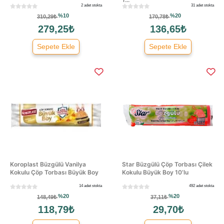
2 adet stokta
31 adet stokta
%10
%20
310,29₺
170,78₺
279,25₺
136,65₺
Sepete Ekle
Sepete Ekle
Koroplast Büzgülü Vanilya
Star Büzgülü Çöp Torbası Çilek
Kokulu Çöp Torbası Büyük Boy
Kokulu Büyük Boy 10’lu
14 adet stokta
492 adet stokta
%20
%20
148,49₺
37,11₺
118,79₺
29,70₺