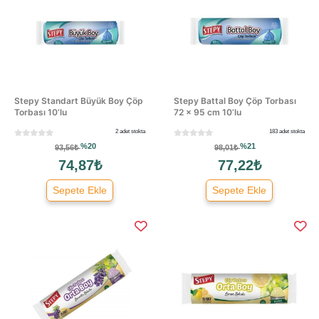
Stepy Standart Büyük Boy Çöp
Stepy Battal Boy Çöp Torbası
Torbası 10’lu
72 × 95 cm 10’lu
2 adet stokta
183 adet stokta
%20
%21
93,56₺
98,01₺
74,87₺
77,22₺
Sepete Ekle
Sepete Ekle