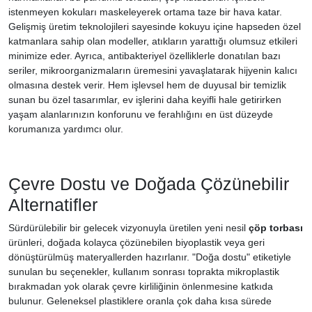
istenmeyen kokuları maskeleyerek ortama taze bir hava katar.
Gelişmiş üretim teknolojileri sayesinde kokuyu içine hapseden özel
katmanlara sahip olan modeller, atıkların yarattığı olumsuz etkileri
minimize eder. Ayrıca, antibakteriyel özelliklerle donatılan bazı
seriler, mikroorganizmaların üremesini yavaşlatarak hijyenin kalıcı
olmasına destek verir. Hem işlevsel hem de duyusal bir temizlik
sunan bu özel tasarımlar, ev işlerini daha keyifli hale getirirken
yaşam alanlarınızın konforunu ve ferahlığını en üst düzeyde
korumanıza yardımcı olur.
Çevre Dostu ve Doğada Çözünebilir
Alternatifler
Sürdürülebilir bir gelecek vizyonuyla üretilen yeni nesil
çöp torbası
ürünleri, doğada kolayca çözünebilen biyoplastik veya geri
dönüştürülmüş materyallerden hazırlanır. "Doğa dostu" etiketiyle
sunulan bu seçenekler, kullanım sonrası toprakta mikroplastik
bırakmadan yok olarak çevre kirliliğinin önlenmesine katkıda
bulunur. Geleneksel plastiklere oranla çok daha kısa sürede