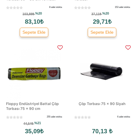
8 adet stokta
153 adet stokta
%20
%20
103,88₺
37,11₺
83,10₺
29,71₺
Sepete Ekle
Sepete Ekle
Floppy Endüstriyel Battal Çöp
Çöp Torbası 75 × 90 Siyah
Torbası 75 × 90 cm
255 adet stokta
6 adet stokta
%21
44,54₺
35,09₺
70,13 ₺