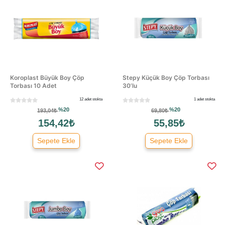
Koroplast Büyük Boy Çöp
Stepy Küçük Boy Çöp Torbası
Torbası 10 Adet
30’lu
12 adet stokta
1 adet stokta
%20
%20
193,04₺
69,80₺
154,42₺
55,85₺
Sepete Ekle
Sepete Ekle