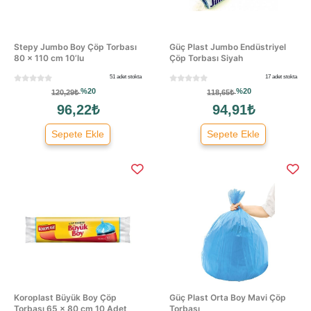
Stepy Jumbo Boy Çöp Torbası
Güç Plast Jumbo Endüstriyel
80 × 110 cm 10’lu
Çöp Torbası Siyah
51 adet stokta
17 adet stokta
%20
%20
120,29₺
118,65₺
96,22₺
94,91₺
Sepete Ekle
Sepete Ekle
Koroplast Büyük Boy Çöp
Güç Plast Orta Boy Mavi Çöp
Torbası 65 × 80 cm 10 Adet
Torbası