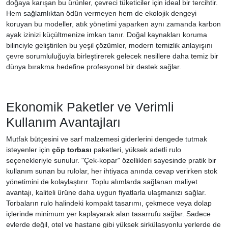
doğaya karışan bu ürünler, çevreci tüketiciler için ideal bir tercihtir.
Hem sağlamlıktan ödün vermeyen hem de ekolojik dengeyi
koruyan bu modeller, atık yönetimi yaparken aynı zamanda karbon
ayak izinizi küçültmenize imkan tanır. Doğal kaynakları koruma
bilinciyle geliştirilen bu yeşil çözümler, modern temizlik anlayışını
çevre sorumluluğuyla birleştirerek gelecek nesillere daha temiz bir
dünya bırakma hedefine profesyonel bir destek sağlar.
Ekonomik Paketler ve Verimli
Kullanım Avantajları
Mutfak bütçesini ve sarf malzemesi giderlerini dengede tutmak
isteyenler için
çöp torbası
paketleri, yüksek adetli rulo
seçenekleriyle sunulur. "Çek-kopar" özellikleri sayesinde pratik bir
kullanım sunan bu rulolar, her ihtiyaca anında cevap verirken stok
yönetimini de kolaylaştırır. Toplu alımlarda sağlanan maliyet
avantajı, kaliteli ürüne daha uygun fiyatlarla ulaşmanızı sağlar.
Torbaların rulo halindeki kompakt tasarımı, çekmece veya dolap
içlerinde minimum yer kaplayarak alan tasarrufu sağlar. Sadece
evlerde değil, otel ve hastane gibi yüksek sirkülasyonlu yerlerde de