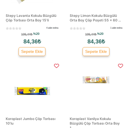
Stepy Lavanta Kokulu Büzgülü
Stepy Limon Kokulu Büzgülü
Çöp Torbası Orta Boy 15’li
Orta Boy Çöp Poşeti 55 × 60 ...
4 adet stokta
1 adet stokta
%20
%20
105,44₺
105,44₺
84,36₺
84,36₺
Sepete Ekle
Sepete Ekle
Koroplast Jumbo Çöp Torbası
Koroplast Vanilya Kokulu
10’lu
Büzgülü Çöp Torbası Orta Boy
1...