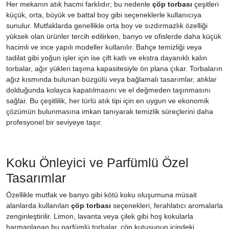
Her mekanın atık hacmi farklıdır; bu nedenle
çöp torbası
çeşitleri
küçük, orta, büyük ve battal boy gibi seçeneklerle kullanıcıya
sunulur. Mutfaklarda genellikle orta boy ve sızdırmazlık özelliği
yüksek olan ürünler tercih edilirken, banyo ve ofislerde daha küçük
hacimli ve ince yapılı modeller kullanılır. Bahçe temizliği veya
tadilat gibi yoğun işler için ise çift katlı ve ekstra dayanıklı kalın
torbalar, ağır yükleri taşıma kapasitesiyle ön plana çıkar. Torbaların
ağız kısmında bulunan büzgülü veya bağlamalı tasarımlar, atıklar
dolduğunda kolayca kapatılmasını ve el değmeden taşınmasını
sağlar. Bu çeşitlilik, her türlü atık tipi için en uygun ve ekonomik
çözümün bulunmasına imkan tanıyarak temizlik süreçlerini daha
profesyonel bir seviyeye taşır.
Koku Önleyici ve Parfümlü Özel
Tasarımlar
Özellikle mutfak ve banyo gibi kötü koku oluşumuna müsait
alanlarda kullanılan
çöp torbası
seçenekleri, ferahlatıcı aromalarla
zenginleştirilir. Limon, lavanta veya çilek gibi hoş kokularla
harmanlanan bu parfümlü torbalar, çöp kutusunun içindeki