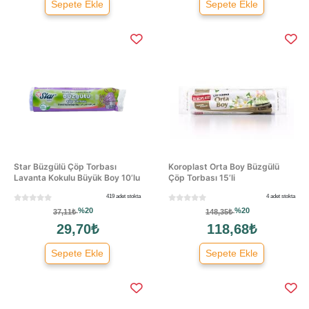
Sepete Ekle
Sepete Ekle
Star Büzgülü Çöp Torbası
Koroplast Orta Boy Büzgülü
Lavanta Kokulu Büyük Boy 10’lu
Çöp Torbası 15’li
419 adet stokta
4 adet stokta
%20
%20
37,11₺
148,35₺
29,70₺
118,68₺
Sepete Ekle
Sepete Ekle