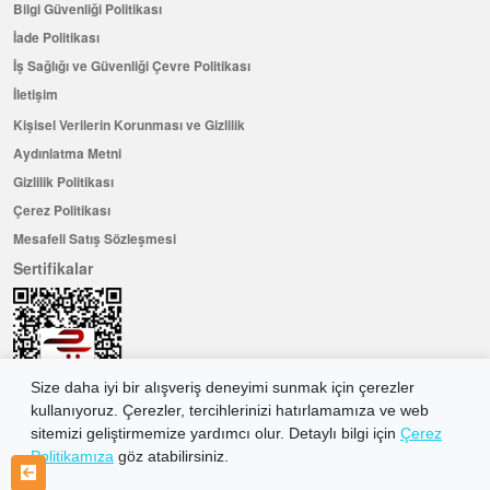
Bilgi Güvenliği Politikası
İade Politikası
İş Sağlığı ve Güvenliği Çevre Politikası
İletişim
Kişisel Verilerin Korunması ve Gizlilik
Aydınlatma Metni
Gizlilik Politikası
Çerez Politikası
Mesafeli Satış Sözleşmesi
Sertifikalar
Size daha iyi bir alışveriş deneyimi sunmak için çerezler
kullanıyoruz. Çerezler, tercihlerinizi hatırlamamıza ve web
sitemizi geliştirmemize yardımcı olur. Detaylı bilgi için
Çerez
Politikamıza
göz atabilirsiniz.
Hemen Üye Olun ...ve 100 ₺ değerinde indirim kuponu kazanın
Üye Ol