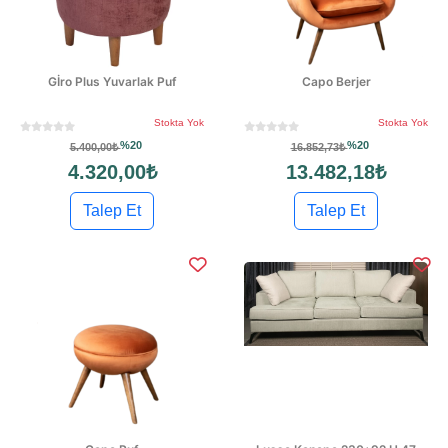
Gİro Plus Yuvarlak Puf
Capo Berjer
Stokta Yok
Stokta Yok
%20
%20
5.400,00₺
16.852,73₺
4.320,00₺
13.482,18₺
Talep Et
Talep Et