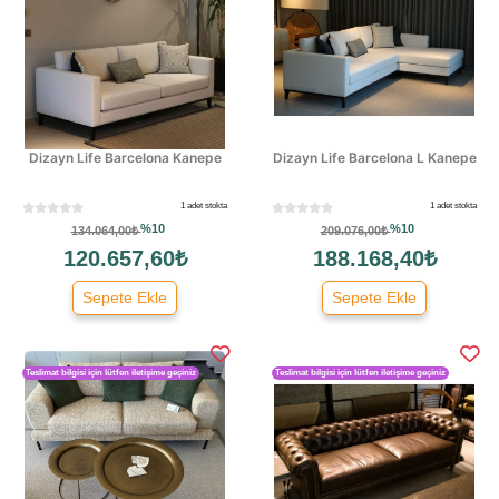
Dizayn Life Barcelona Kanepe
Dizayn Life Barcelona L Kanepe
1 adet stokta
1 adet stokta
%10
%10
134.064,00₺
209.076,00₺
120.657,60₺
188.168,40₺
Sepete Ekle
Sepete Ekle
Teslimat bilgisi için lütfen iletişime geçiniz
Teslimat bilgisi için lütfen iletişime geçiniz