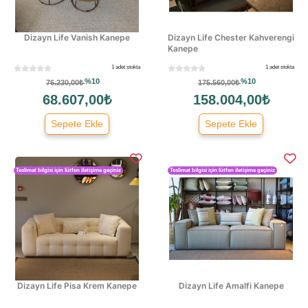
Dizayn Life Vanish Kanepe
Dizayn Life Chester Kahverengi
Kanepe
1 adet stokta
1 adet stokta
%10
%10
76.230,00₺
175.560,00₺
68.607,00₺
158.004,00₺
Sepete Ekle
Sepete Ekle
Teslimat bilgisi için lütfen iletişime geçiniz
Teslimat bilgisi için lütfen iletişime geçiniz
Dizayn Life Pisa Krem Kanepe
Dizayn Life Amalfi Kanepe