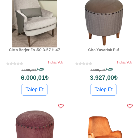
Cİtta Berjer En :50 D:57 H:47
Gİro Yuvarlak Puf
Stokta Yok
Stokta Yok
%20
%20
7.500,01₺
4.908,75₺
6.000,01₺
3.927,00₺
Talep Et
Talep Et