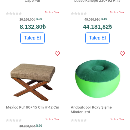
Capo Puf
Lusso Kanepe 230*92 H.47
Stokta Yok
Stokta Yok
%20
%10
10.166,00₺
49.090,91₺
8.132,80₺
44.181,82₺
Talep Et
Talep Et
Mexİco Puf 60*45 Cm H:42 Cm
Andoutdoor Roxy Şişme
Minder-std
Stokta Yok
Stokta Yok
%20
10.200,00₺