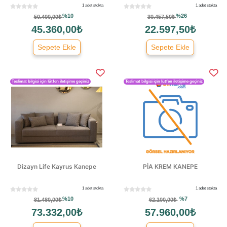
1 adet stokta
1 adet stokta
%10
%26
50.400,00₺
30.457,50₺
45.360,00₺
22.597,50₺
Sepete Ekle
Sepete Ekle
Teslimat bilgisi için lütfen iletişime geçiniz
Teslimat bilgisi için lütfen iletişime geçiniz
Dizayn Life Kayrus Kanepe
PİA KREM KANEPE
1 adet stokta
1 adet stokta
%10
%7
81.480,00₺
62.100,00₺
73.332,00₺
57.960,00₺