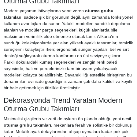
Oturma Grubu Takımları
Modern yaşamın ihtiyaçlarına yanıt veren
oturma grubu
takımları
, sadece şık bir görünüm değil, aynı zamanda fonksiyonel
kullanım avantajları da sunar. Yataklı modeller, sandıklı depolama
alanları ve modüler parça seçenekleri, küçük alanlarda bile
maksimum verimlilik elde etmenize olanak tanır. Allkaria’nın
sunduğu koleksiyonlarda yer alan yüksek ayaklı tasarımlar, temizlik
süreçlerini kolaylaştırırken; ergonomik sünger yapıları, bel ve sırt
desteği sağlayarak oturma konforunu en üst seviyeye çıkarır.
Farklı dokulardaki kumaş seçenekleri ve zengin renk paleti
sayesinde, halı ve perdelerinizle tam bir uyum yakalayacak
modelleri kolayca bulabilirsiniz. Dayanıklılığı estetikle birleştiren bu
donanımlar, evinizde geçirdiğiniz zamanı çok daha kaliteli ve keyifli
bir hale getirmek için titizlikle üretilmiştir.
Dekorasyonda Trend Yaratan Modern
Oturma Grubu Takımları
Minimalist çizgilerin ve zarif detayların ön planda olduğu yeni nesil
oturma grubu takımları
, mekanlara ferah ve sofistike bir dokunuş
katar. Metalik ayak detaylarından ahşap oymalara kadar pek çok