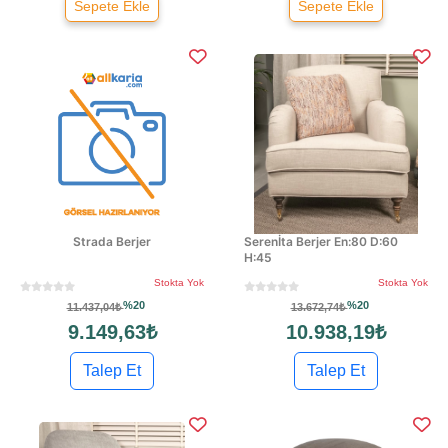
Sepete Ekle
Sepete Ekle
Strada Berjer
Serenİta Berjer En:80 D:60
H:45
Stokta Yok
Stokta Yok
%20
%20
11.437,04₺
13.672,74₺
9.149,63₺
10.938,19₺
Talep Et
Talep Et