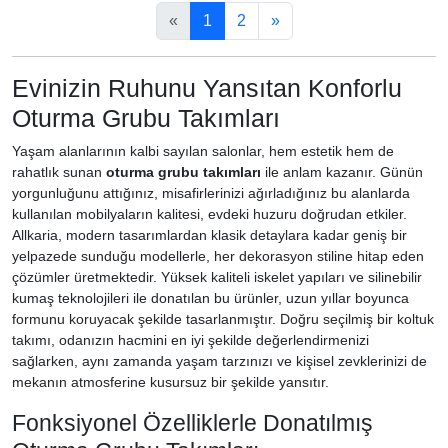
«
1
2
»
Evinizin Ruhunu Yansıtan Konforlu
Oturma Grubu Takımları
Yaşam alanlarının kalbi sayılan salonlar, hem estetik hem de
rahatlık sunan
oturma grubu takımları
ile anlam kazanır. Günün
yorgunluğunu attığınız, misafirlerinizi ağırladığınız bu alanlarda
kullanılan mobilyaların kalitesi, evdeki huzuru doğrudan etkiler.
Allkaria, modern tasarımlardan klasik detaylara kadar geniş bir
yelpazede sunduğu modellerle, her dekorasyon stiline hitap eden
çözümler üretmektedir. Yüksek kaliteli iskelet yapıları ve silinebilir
kumaş teknolojileri ile donatılan bu ürünler, uzun yıllar boyunca
formunu koruyacak şekilde tasarlanmıştır. Doğru seçilmiş bir koltuk
takımı, odanızın hacmini en iyi şekilde değerlendirmenizi
sağlarken, aynı zamanda yaşam tarzınızı ve kişisel zevklerinizi de
mekanın atmosferine kusursuz bir şekilde yansıtır.
Fonksiyonel Özelliklerle Donatılmış