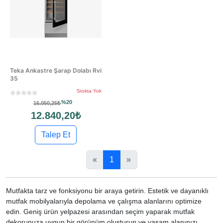
Teka Ankastre Şarap Dolabı Rvi
35
Stokta Yok
%20
16.050,25₺
12.840,20₺
Talep Et
«
1
»
Mutfakta tarz ve fonksiyonu bir araya getirin. Estetik ve dayanıklı
mutfak mobilyalarıyla depolama ve çalışma alanlarını optimize
edin. Geniş ürün yelpazesi arasından seçim yaparak mutfak
dekorunuza uygun bir görünüm oluşturun ve yaşam alanınızı