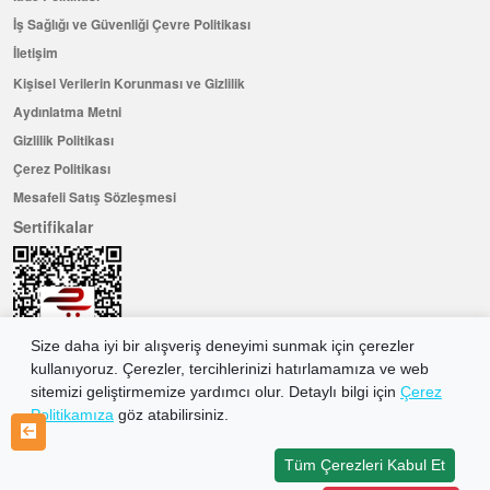
İş Sağlığı ve Güvenliği Çevre Politikası
İletişim
Kişisel Verilerin Korunması ve Gizlilik
Aydınlatma Metni
Gizlilik Politikası
Çerez Politikası
Mesafeli Satış Sözleşmesi
Sertifikalar
Size daha iyi bir alışveriş deneyimi sunmak için çerezler
kullanıyoruz. Çerezler, tercihlerinizi hatırlamamıza ve web
sitemizi geliştirmemize yardımcı olur. Detaylı bilgi için
Çerez
Politikamıza
göz atabilirsiniz.
Hemen Üye Olun ...ve 100 ₺ değerinde indirim kuponu kazanın
Üye Ol
Tüm Çerezleri Kabul Et