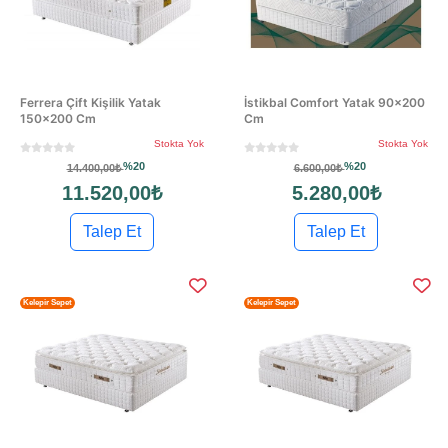
Ferrera Çift Kişilik Yatak
İstikbal Comfort Yatak 90x200
150×200 Cm
Cm
Stokta Yok
Stokta Yok
%20
%20
14.400,00₺
6.600,00₺
11.520,00₺
5.280,00₺
Talep Et
Talep Et
Kelepir Sepet
Kelepir Sepet