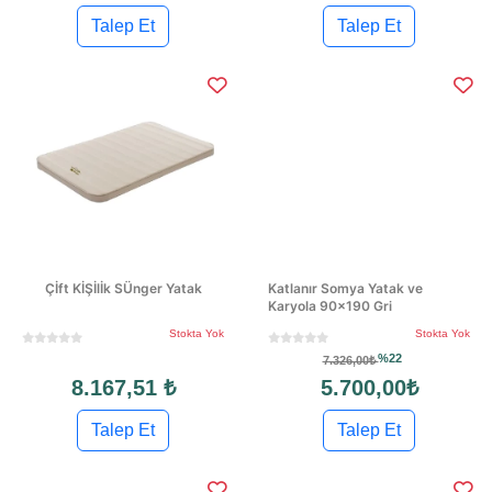
Talep Et
Talep Et
Çİft KİŞİlİk SÜnger Yatak
Katlanır Somya Yatak ve
Karyola 90x190 Gri
Stokta Yok
Stokta Yok
%22
7.326,00₺
8.167,51 ₺
5.700,00₺
Talep Et
Talep Et