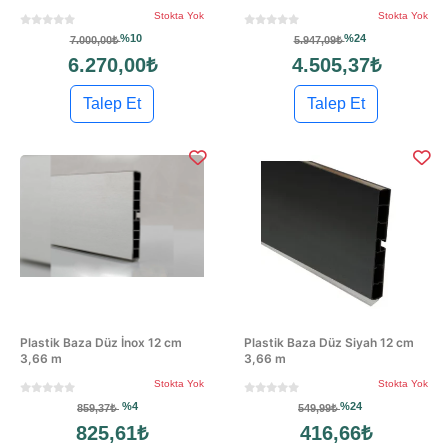
Stokta Yok
Stokta Yok
%10
%24
7.000,00₺
5.947,09₺
6.270,00₺
4.505,37₺
Talep Et
Talep Et
Plastik Baza Düz İnox 12 cm
Plastik Baza Düz Siyah 12 cm
3,66 m
3,66 m
Stokta Yok
Stokta Yok
%4
%24
859,37₺
549,99₺
825,61₺
416,66₺