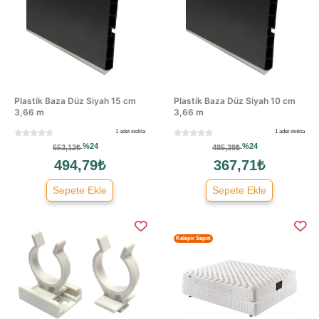
Plastik Baza Düz Siyah 15 cm
Plastik Baza Düz Siyah 10 cm
3,66 m
3,66 m
1 adet stokta
1 adet stokta
%24
%24
653,12₺
485,38₺
494,79₺
367,71₺
Sepete Ekle
Sepete Ekle
Kelepir Sepet