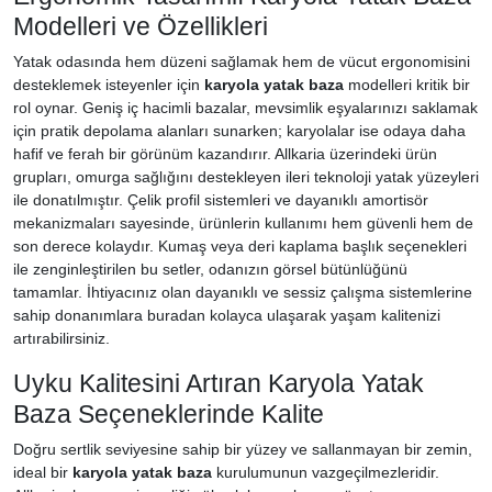
Modelleri ve Özellikleri
Yatak odasında hem düzeni sağlamak hem de vücut ergonomisini
desteklemek isteyenler için
karyola yatak baza
modelleri kritik bir
rol oynar. Geniş iç hacimli bazalar, mevsimlik eşyalarınızı saklamak
için pratik depolama alanları sunarken; karyolalar ise odaya daha
hafif ve ferah bir görünüm kazandırır. Allkaria üzerindeki ürün
grupları, omurga sağlığını destekleyen ileri teknoloji yatak yüzeyleri
ile donatılmıştır. Çelik profil sistemleri ve dayanıklı amortisör
mekanizmaları sayesinde, ürünlerin kullanımı hem güvenli hem de
son derece kolaydır. Kumaş veya deri kaplama başlık seçenekleri
ile zenginleştirilen bu setler, odanızın görsel bütünlüğünü
tamamlar. İhtiyacınız olan dayanıklı ve sessiz çalışma sistemlerine
sahip donanımlara buradan kolayca ulaşarak yaşam kalitenizi
artırabilirsiniz.
Uyku Kalitesini Artıran Karyola Yatak
Baza Seçeneklerinde Kalite
Doğru sertlik seviyesine sahip bir yüzey ve sallanmayan bir zemin,
ideal bir
karyola yatak baza
kurulumunun vazgeçilmezleridir.