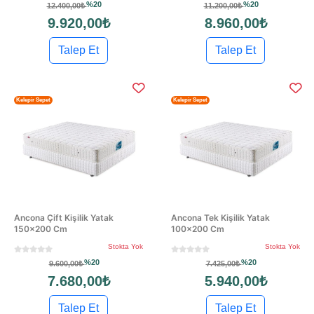
%20
%20
12.400,00₺
11.200,00₺
9.920,00₺
8.960,00₺
Talep Et
Talep Et
Kelepir Sepet
Kelepir Sepet
Ancona Çift Kişilik Yatak
Ancona Tek Kişilik Yatak
150×200 Cm
100×200 Cm
Stokta Yok
Stokta Yok
%20
%20
9.600,00₺
7.425,00₺
7.680,00₺
5.940,00₺
Talep Et
Talep Et