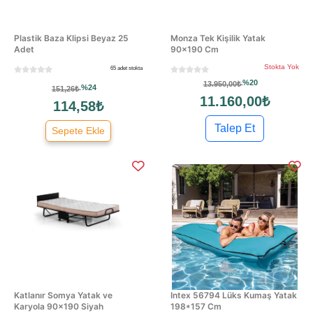
Plastik Baza Klipsi Beyaz 25
Monza Tek Kişilik Yatak
Adet
90×190 Cm
Stokta Yok
65 adet stokta
%20
13.950,00₺
%24
151,26₺
11.160,00₺
114,58₺
Talep Et
Sepete Ekle
Katlanır Somya Yatak ve
Intex 56794 Lüks Kumaş Yatak
Karyola 90x190 Siyah
198*157 Cm