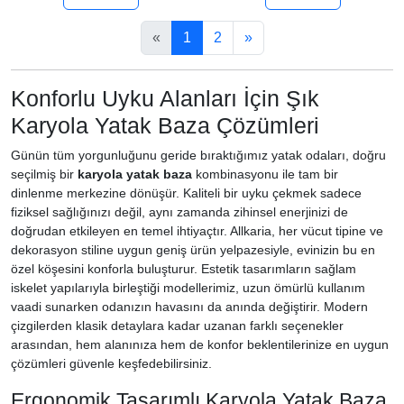
«
1
2
»
Konforlu Uyku Alanları İçin Şık
Karyola Yatak Baza Çözümleri
Günün tüm yorgunluğunu geride bıraktığımız yatak odaları, doğru
seçilmiş bir
karyola yatak baza
kombinasyonu ile tam bir
dinlenme merkezine dönüşür. Kaliteli bir uyku çekmek sadece
fiziksel sağlığınızı değil, aynı zamanda zihinsel enerjinizi de
doğrudan etkileyen en temel ihtiyaçtır. Allkaria, her vücut tipine ve
dekorasyon stiline uygun geniş ürün yelpazesiyle, evinizin bu en
özel köşesini konforla buluşturur. Estetik tasarımların sağlam
iskelet yapılarıyla birleştiği modellerimiz, uzun ömürlü kullanım
vaadi sunarken odanızın havasını da anında değiştirir. Modern
çizgilerden klasik detaylara kadar uzanan farklı seçenekler
arasından, hem alanınıza hem de konfor beklentilerinize en uygun
çözümleri güvenle keşfedebilirsiniz.
Ergonomik Tasarımlı Karyola Yatak Baza