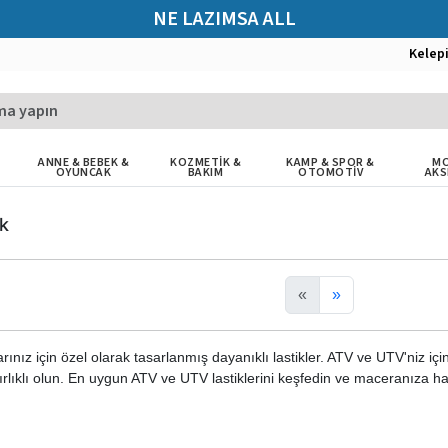
NE LAZIMSA ALL
Kelep
ANNE & BEBEK &
KOZMETİK &
KAMP & SPOR &
MO
OYUNCAK
BAKIM
OTOMOTİV
AKS
k
«
»
nız için özel olarak tasarlanmış dayanıklı lastikler. ATV ve UTV'niz içi
ırlıklı olun. En uygun ATV ve UTV lastiklerini keşfedin ve maceranıza ha