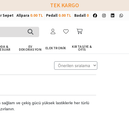
TEK KARGO
ir Sepet
Allpara
0.00 TL
Pedall
0.00 TL
Badall
0
DA &
EV
KIRTASİYE &
ELEKTRONİK
ESUAR
DEKORASYON
OFİS
n sağlam ve çekiş gücü yüksek lastiklerle her türlü
zırlanın.