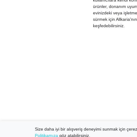
kullanıcılara kendi kon
ürünler, donanım uyumsu
evinizdeki veya işletm
sürmek için Allkaria'nı
keşfedebilirsiniz.
Size daha iyi bir alışveriş deneyimi sunmak için çerezl
Politikamıza
göz atabilirsiniz.