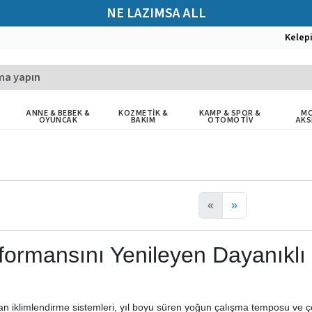
NE LAZIMSA ALL
Kelep
ANNE & BEBEK &
KOZMETİK &
KAMP & SPOR &
MO
OYUNCAK
BAKIM
OTOMOTİV
AKS
«
»
formansını Yenileyen Dayanıklı
ılan iklimlendirme sistemleri, yıl boyu süren yoğun çalışma temposu ve 