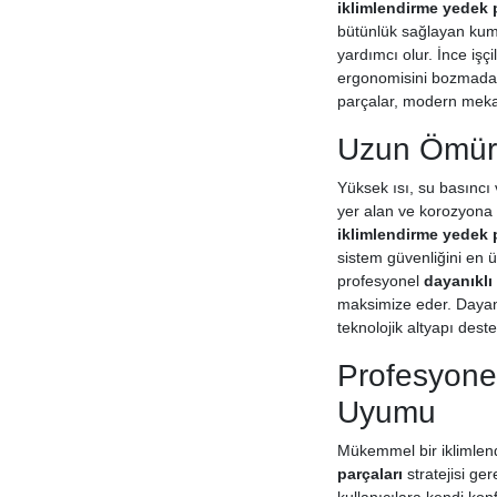
iklimlendirme yedek 
bütünlük sağlayan kuma
yardımcı olur. İnce işçi
ergonomisini bozmadan y
parçalar, modern mekan
Uzun Ömürl
Yüksek ısı, su basıncı 
yer alan ve korozyona k
iklimlendirme yedek 
sistem güvenliğini en üs
profesyonel
dayanıklı
maksimize eder. Dayanık
teknolojik altyapı deste
Profesyonel
Uyumu
Mükemmel bir iklimlend
parçaları
stratejisi ger