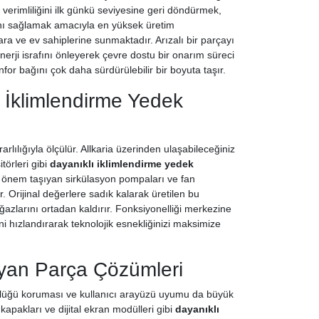
 verimliliğini ilk günkü seviyesine geri döndürmek,
sını sağlamak amacıyla en yüksek üretim
ara ve ev sahiplerine sunmaktadır. Arızalı bir parçayı
rji israfını önleyerek çevre dostu bir onarım süreci
for bağını çok daha sürdürülebilir bir boyuta taşır.
 İklimlendirme Yedek
lılığıyla ölçülür. Allkaria üzerinden ulaşabileceğiniz
törleri gibi
dayanıklı iklimlendirme yedek
ati önem taşıyan sirkülasyon pompaları ve fan
. Orijinal değerlere sadık kalarak üretilen bu
ğazlarını ortadan kaldırır. Fonksiyonelliği merkezine
i hızlandırarak teknolojik esnekliğinizi maksimize
uyan Parça Çözümleri
ünlüğü koruması ve kullanıcı arayüzü uyumu da büyük
kapakları ve dijital ekran modülleri gibi
dayanıklı