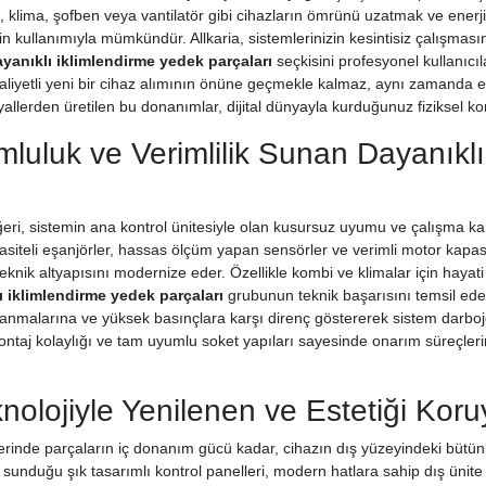
i, klima, şofben veya vantilatör gibi cihazların ömrünü uzatmak ve enerji
rin kullanımıyla mümkündür. Allkaria, sistemlerinizin kesintisiz çalışma
yanıklı iklimlendirme yedek parçaları
seçkisini profesyonel kullanıcıl
liyetli yeni bir cihaz alımının önüne geçmekle kalmaz, aynı zamanda ene
allerden üretilen bu donanımlar, dijital dünyayla kurduğunuz fiziksel kon
luluk ve Verimlilik Sunan Dayanıklı
ri, sistemin ana kontrol ünitesiyle olan kusursuz uyumu ve çalışma karar
asiteli eşanjörler, hassas ölçüm yapan sensörler ve verimli motor kapasi
 teknik altyapısını modernize eder. Özellikle kombi ve klimalar için hay
ı iklimlendirme yedek parçaları
grubunun teknik başarısını temsil eder
alanmalarına ve yüksek basınçlara karşı direnç göstererek sistem darboj
ntaj kolaylığı ve tam uyumlu soket yapıları sayesinde onarım süreçlerin
olojiyle Yenilenen ve Estetiği Kor
lerinde parçaların iç donanım gücü kadar, cihazın dış yüzeyindeki büt
n sunduğu şık tasarımlı kontrol panelleri, modern hatlara sahip dış ünite 