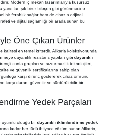
zandırır. Modern iç mekan tasarımlarıyla kusursuz
 yansıtan şık birer bileşen gibi görünmesine
el bir ferahlık sağlar hem de cihazın orijinal
afeti ve dijital sağlamlığı bir arada sunan bu
yle Öne Çıkan Ürünler
 kalitesi en temel kriterdir. Allkaria koleksiyonunda
enmeye dayanıklı rezistans yapıları gibi
dayanıklı
nçli conta grupları ve sızdırmazlık teknolojileri,
alite ve güvenlik sertifikalarına sahip olan
rgunluğa karşı direnç göstererek cihaz ömrünü
e karşı duran, güvenilir ve sürdürülebilir bir
mlendirme Yedek Parçaları
e uyumlu olduğu bir
dayanıklı iklimlendirme yedek
artlarına kadar her türlü ihtiyaca çözüm sunan Allkaria,