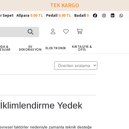
TEK KARGO
ir Sepet
Allpara
0.00 TL
Pedall
0.00 TL
Badall
0
DA &
EV
KIRTASİYE &
ELEKTRONİK
ESUAR
DEKORASYON
OFİS
 İklimlendirme Yedek
çevresel faktörler nedeniyle zamanla teknik desteğe