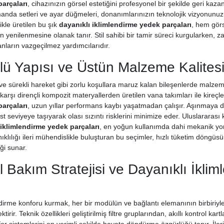
parçaları
, cihazınızın görsel estetiğini profesyonel bir şekilde geri ka
nda setleri ve ayar düğmeleri, donanımlarınızın teknolojik vizyonunuzu
likle üretilen bu şık
dayanıklı iklimlendirme yedek parçaları
, hem görs
enilenmesine olanak tanır. Stil sahibi bir tamir süreci kurgularken, zar
ların vazgeçilmez yardımcılarıdır.
ü Yapısı ve Üstün Malzeme Kalitesi
ve sürekli hareket gibi zorlu koşullara maruz kalan bileşenlerde malzeme
arşı dirençli kompozit materyallerden üretilen vana takımları ile kireçl
parçaları
, uzun yıllar performans kaybı yaşatmadan çalışır. Aşınmaya dire
t seviyeye taşıyarak olası sızıntı risklerini minimize eder. Uluslararası k
 iklimlendirme yedek parçaları
, en yoğun kullanımda dahi mekanik yo
lılığı ileri mühendislikle buluşturan bu seçimler, hızlı tüketim döngüsün
ği sunar.
 Bakım Stratejisi ve Dayanıklı İkli
irme konforu kurmak, her bir modülün ve bağlantı elemanının birbiriyl
ektirir. Teknik özellikleri geliştirilmiş filtre gruplarından, akıllı kontrol k