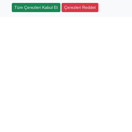
Tüm Çerezleri Kabul Et
Çerezleri Reddet
Sertifikalar
isel Verilerin Korunması
izlilik
ınlatma Metni
ilik Politikası
ez Politikası