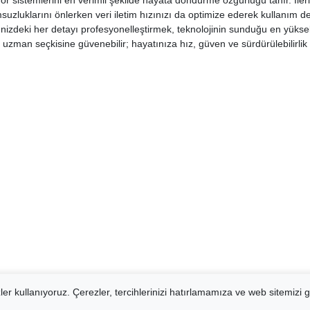
for sistemlerini en verimli şekilde hayata döndürme özgürlüğü tanır. İler
zluklarını önlerken veri iletim hızınızı da optimize ederek kullanım de
enizdeki her detayı profesyonelleştirmek, teknolojinin sunduğu en yükse
n uzman seçkisine güvenebilir; hayatınıza hız, güven ve sürdürülebilirli
er kullanıyoruz. Çerezler, tercihlerinizi hatırlamamıza ve web sitemizi g