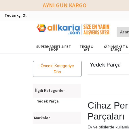
AYNI GÜN KARGO
Tedarikçi Ol
SÜPERMARKET & PET
TEKNE &
YAPI MARKET &
SHOP
YAT
BAHÇE
Yedek Parça
Önceki Kategoriye
Dön
İlgili Kategoriler
Yedek Parça
Cihaz Per
Parçaları
Markalar
Ev ve ofislerde kullan