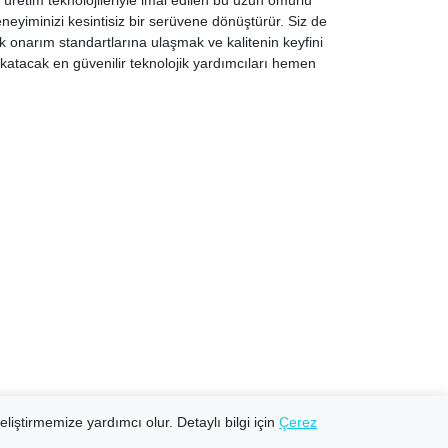
i üretim teknolojileriyle imal edilen bu uzun ömürlü
neyiminizi kesintisiz bir serüvene dönüştürür. Siz de
k onarım standartlarına ulaşmak ve kalitenin keyfini
k katacak en güvenilir teknolojik yardımcıları hemen
eliştirmemize yardımcı olur. Detaylı bilgi için
Çerez