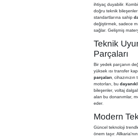
ihtiyaç duyabilir. Komb
doğru teknik bileşenle
standartlarına sahip
da
değiştirmek, sadece ma
sağlar. Gelişmiş matery
Teknik Uyum
Parçaları
Bir yedek parçanın değe
yüksek ısı transfer kap
parçaları
, cihazınızın
motorları, bu
dayanıkl
bileşenler, voltaj dalg
alan bu donanımlar, mo
eder.
Modern Tekn
Güncel teknoloji trend
önem taşır. Allkaria'nı