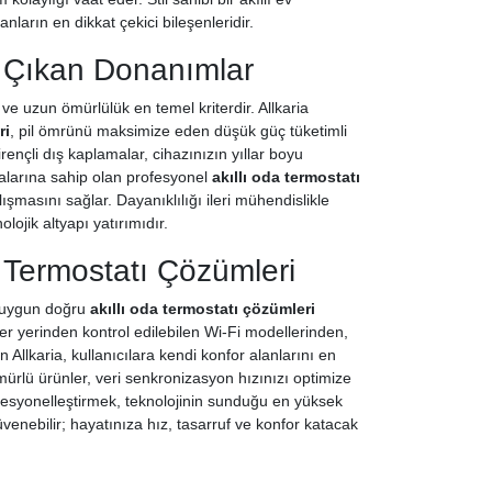
arın en dikkat çekici bileşenleridir.
e Çıkan Donanımlar
ve uzun ömürlülük en temel kriterdir. Allkaria
ri
, pil ömrünü maksimize eden düşük güç tüketimli
rençli dış kaplamalar, cihazınızın yıllar boyu
kalarına sahip olan profesyonel
akıllı oda termostatı
ışmasını sağlar. Dayanıklılığı ileri mühendislikle
lojik altyapı yatırımıdır.
a Termostatı Çözümleri
a uygun doğru
akıllı oda termostatı çözümleri
 her yerinden kontrol edilebilen Wi-Fi modellerinden,
llkaria, kullanıcılara kendi konfor alanlarını en
 ömürlü ürünler, veri senkronizasyon hızınızı optimize
ofesyonelleştirmek, teknolojinin sunduğu en yüksek
venebilir; hayatınıza hız, tasarruf ve konfor katacak