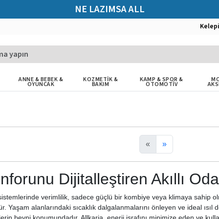
NE LAZIMSA ALL
Kelep
ANNE & BEBEK &
KOZMETİK &
KAMP & SPOR &
MO
OYUNCAK
BAKIM
OTOMOTİV
AKS
«
»
forunu Dijitalleştiren Akıllı O
istemlerinde verimlilik, sadece güçlü bir kombiye veya klimaya sahip o
ülür. Yaşam alanlarındaki sıcaklık dalgalanmalarını önleyen ve ideal ısı
erin beyni konumundadır. Allkaria, enerji israfını minimize eden ve kull