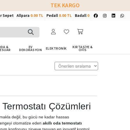
TEK KARGO
ir Sepet
Allpara
0.00 TL
Pedall
0.00 TL
Badall
0
DA &
EV
KIRTASİYE &
ELEKTRONİK
ESUAR
DEKORASYON
OFİS
da Termostatı Çözümleri
lmakla değil, bu gücü ne kadar hassas
l dengeyi otomatize eden
akıllı oda termostatı
anım konforunu zirveye taşıyan en inovatif kontrol