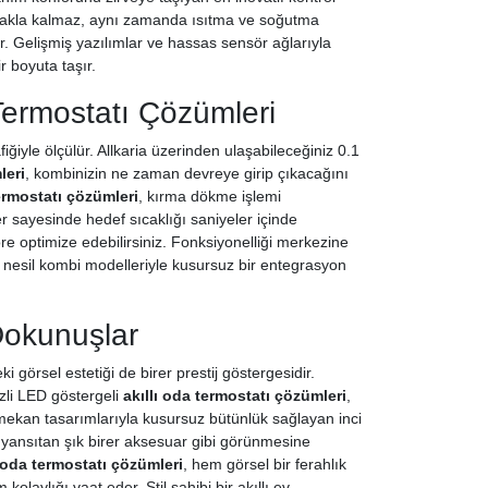
tırmakla kalmaz, aynı zamanda ısıtma ve soğutma
ar. Gelişmiş yazılımlar ve hassas sensör ağlarıyla
r boyuta taşır.
Termostatı Çözümleri
fiğiyle ölçülür. Allkaria üzerinden ulaşabileceğiniz 0.1
leri
, kombinizin ne zaman devreye girip çıkacağını
termostatı çözümleri
, kırma dökme işlemi
 sayesinde hedef sıcaklığı saniyeler içinde
göre optimize edebilirsiniz. Fonksiyonelliği merkezine
 nesil kombi modelleriyle kusursuz bir entegrasyon
Dokunuşlar
 görsel estetiği de birer prestij göstergesidir.
izli LED göstergeli
akıllı oda termostatı çözümleri
,
ekan tasarımlarıyla kusursuz bütünlük sağlayan inci
 yansıtan şık birer aksesuar gibi görünmesine
ı oda termostatı çözümleri
, hem görsel bir ferahlık
laylığı vaat eder. Stil sahibi bir akıllı ev