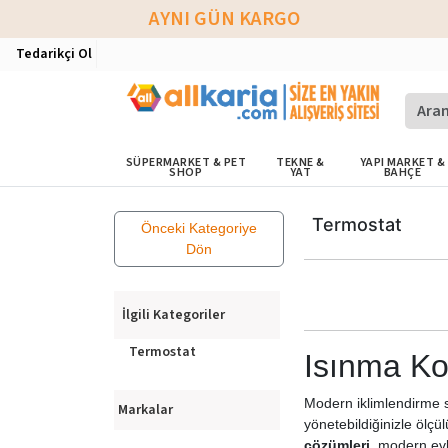
AYNI GÜN KARGO
Tedarikçi Ol
SÜPERMARKET & PET
TEKNE &
YAPI MARKET &
SHOP
YAT
BAHÇE
Termostat
Önceki Kategoriye
Dön
İlgili Kategoriler
Termostat
Isınma Kon
Modern iklimlendirme s
Markalar
yönetebildiğinizle ölç
çözümleri
, modern evl