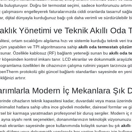
arıyla buluşturuyor. Doğru bir termostat seçimi, sadece konforunuzu ar
z çalışmasını engelleyerek faturalarınızda ciddi oranlarda tasarruf sağl
, dijital dünyayla kurduğunuz bağı çok daha verimli ve sürdürülebilir bi
klık Yönetimi ve Teknik Akıllı Oda 
alitesi, ortam sıcaklığını algılama hızı ve sistemle kurduğu teknik veri tra
lçüm yapabilen ve TPI algoritmasına sahip
akıllı oda termostatı çözüm
sı sunar. Özellikle kablosuz (RF) bağlantı yeteneği sunan bu
akıllı oda 
 köşesinden kontrol imkanı tanır. LCD ekranlar ve dokunmatik arayüzler
 programlama özellikleri ile cihazınızın çalışma rutinini yaşam tarzınıza 
enTherm protokolü gibi güncel bağlantı standartları sayesinde en yeni
iğinizi artırır.
arımlarla Modern İç Mekanlara Şık 
erinde cihazların teknik kapasitesi kadar, duvardaki veya masa üzerindeki
nimalist hatlara sahip ultra ince gövdeli modeller, dairesel formlar ve g
el bir karmaşa yaratmadan profesyonel bir duruş sergiler. Modern iç m
e ayna siyahı renk seçenekleri, donanımlarınızın teknolojik vizyonunuzu
tmalı ekranları sayesinde gece kullanımında kolaylık sunan bu şık
akıll
 düğme veya dokunmatik yapılarıyla her yaştan kullanıcı için kullanım ko