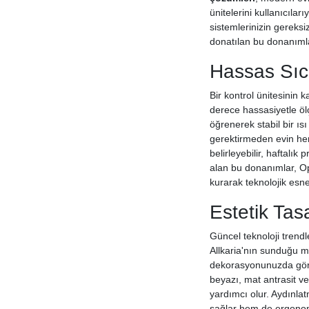
ünitelerini kullanıcıl
sistemlerinizin gereksi
donatılan bu donanımlar
Hassas Sıca
Bir kontrol ünitesinin k
derece hassasiyetle ö
öğrenerek stabil bir ı
gerektirmeden evin her
belirleyebilir, haftalık
alan bu donanımlar, Op
kurarak teknolojik esnekl
Estetik Tas
Güncel teknoloji trendl
Allkaria'nın sunduğu mi
dekorasyonunuzda görs
beyazı, mat antrasit v
yardımcı olur. Aydınla
sağlar hem de ergonomik