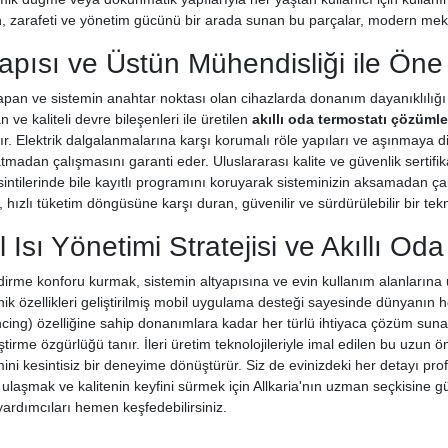
, zarafeti ve yönetim gücünü bir arada sunan bu parçalar, modern mekanl
apısı ve Üstün Mühendisliği ile Ön
 yapan ve sistemin anahtar noktası olan cihazlarda donanım dayanıklılığı 
ve kaliteli devre bileşenleri ile üretilen
akıllı oda termostatı çözümle
tır. Elektrik dalgalanmalarına karşı korumalı röle yapıları ve aşınmaya di
madan çalışmasını garanti eder. Uluslararası kalite ve güvenlik sertifi
esintilerinde bile kayıtlı programını koruyarak sisteminizin aksamadan çal
 hızlı tüketim döngüsüne karşı duran, güvenilir ve sürdürülebilir bir tekno
 Isı Yönetimi Stratejisi ve Akıllı Od
irme konforu kurmak, sistemin altyapısına ve evin kullanım alanların
Teknik özellikleri geliştirilmiş mobil uygulama desteği sayesinde dünyanın
ing) özelliğine sahip donanımlara kadar her türlü ihtiyaca çözüm sunan A
eştirme özgürlüğü tanır. İleri üretim teknolojileriyle imal edilen bu uzun
mini kesintisiz bir deneyime dönüştürür. Siz de evinizdeki her detayı pr
ulaşmak ve kalitenin keyfini sürmek için Allkaria'nın uzman seçkisine gü
 yardımcıları hemen keşfedebilirsiniz.