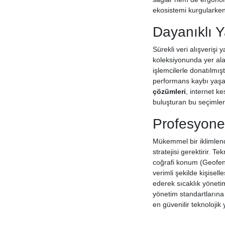
ekosistemi kurgularken
Dayanıklı Y
Sürekli veri alışverişi
koleksiyonunda yer alan 
işlemcilerle donatılmış
performans kaybı yaşat
çözümleri
, internet k
buluşturan bu seçimler,
Profesyonel
Mükemmel bir iklimlend
stratejisi gerektirir. 
coğrafi konum (Geofenc
verimli şekilde kişisell
ederek sıcaklık yöneti
yönetim standartlarına 
en güvenilir teknolojik