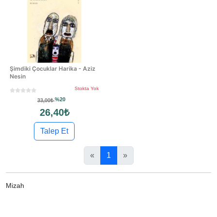
Şimdiki Çocuklar Harika - Aziz
Nesin
Stokta Yok
%20
33,00₺
26,40₺
Talep Et
«
1
»
Mizah