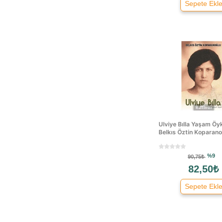
Sepete Ekl
Ulviye Bılla Yaşam Öy
Belkıs Öztin Koparano
%9
90,75₺
82,50₺
Sepete Ekl