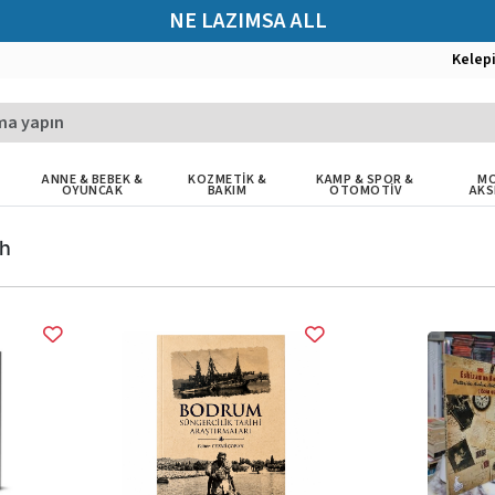
NE LAZIMSA ALL
Kelep
ANNE & BEBEK &
KOZMETİK &
KAMP & SPOR &
MO
OYUNCAK
BAKIM
OTOMOTİV
AKS
ih