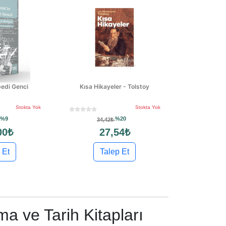
bedi Genci
Kısa Hikayeler - Tolstoy
Stokta Yok
Stokta Yok
%9
%20
34,42₺
00₺
27,54₺
 Et
Talep Et
ma ve Tarih Kitapları