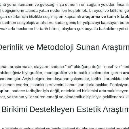
nü yorumlamanın ve geleceği inşa etmenin en sağlam yoludur. İnsanlık 
l değişimlerin altında yatan nedenleri keşfetmek, bireysel ve kültürel geli
şan okurlar için titizlikle seçilmiş en kapsamlı
araştırma ve tarih kitapl
arihten sosyolojik analizlere kadar geniş bir yelpazeyi kapsayan bu ese
naklarla beslenen bir tarih bilinci, olaylara çok boyutlu bakabilme yet
rinlik ve Metodoloji Sunan Araştırm
anan araştırmalar, olayların sadece "ne" olduğunu değil, "nasıl" ve "ned
abileceğiniz biyografiler, monografiler ve tematik incelemeler içeren
ara
rlanmıştır. Arşiv belgelerine dayanan çalışmalar, tarihin karanlıkta kalm
steklenen eserler, insanlık serüvenini somut kanıtlarla açıklar. Fonksiyo
apları
, sadece tarihçiler için değil, entelektüel birikimini artırmak iste
eser, yazarının yıllar süren emeği ve akademik disipliniyle şekillenerek k
 Birikimi Destekleyen Estetik Araştır
ar, o bilginin sunuluş biçimi ve baskı kalitesi de okuma deneyimini zengin