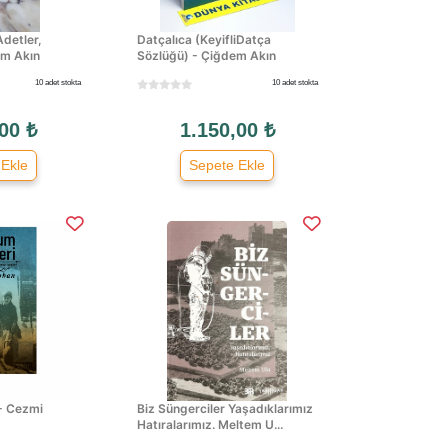
Adetler,
Datçalıca (KeyifliDatça
em Akın
Sözlüğü) - Çiğdem Akın
10 adet stokta
10 adet stokta
00 ₺
1.150,00 ₺
 Ekle
Sepete Ekle
- Cezmi
Biz Süngerciler Yaşadıklarımız
Hatıralarımız. Meltem U...