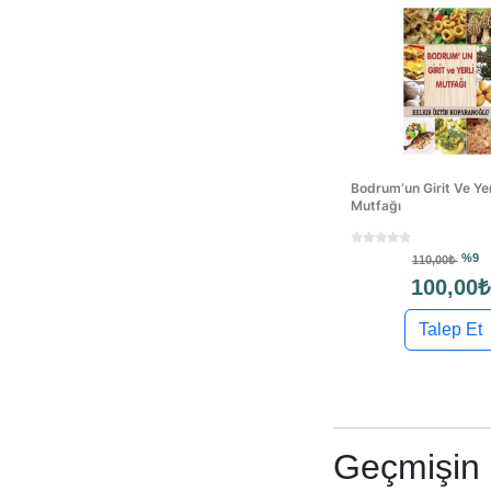
Bodrum’un Girit Ve Yer
Mutfağı
%9
110,00₺
100,00₺
Talep Et
Geçmişin İ