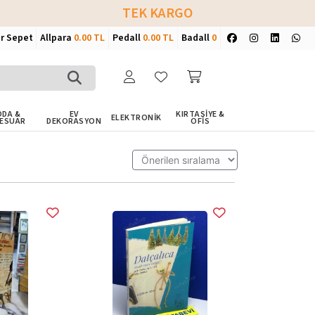
TEK KARGO
ir Sepet
Allpara
0.00 TL
Pedall
0.00 TL
Badall
0
DA &
EV
KIRTASİYE &
ELEKTRONİK
ESUAR
DEKORASYON
OFİS