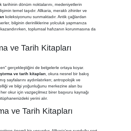
tarihinin dönüm noktalarını, medeniyetlerin
şimin temel taşıdır. Allkaria, meraklı zihinler ve
arı
koleksiyonunu sunmaktadır. Antik çağlardan
rler, bilginin derinliklerine yolculuk yapmanıza
isi kazandırırken, toplumsal hafızanın korunmasına da
a ve Tarih Kitapları
en" gerçekleştiğini de belgelerle ortaya koyar.
ştırma ve tarih kitapları
, okura nesnel bir bakış
ış sayfalarını aydınlatırken; antropolojik ve
nelliği ve bilgi yoğunluğunu merkezine alan bu
yen her okur için vazgeçilmez birer başvuru kaynağı
ütüphanenizdeki yerini alır.
ma ve Tarih Kitapları
leştiren önemli bir unsurdur. Allkaria'nın sunduğu sert