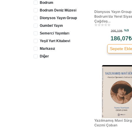
Bodrum
Bodrum Deniz Müzesi
Dionysos Yayın Group
Bodrum’da Yerel Siyas
Dionysos Yayın Group
Çağdaş...
Gumbel Yayın
%9
205,10₺
Semerci Yayınları
186,07₺
Yeşil Yurt Kitabevi
Sepete Ekl
Markasız
Diğer
Defne Yayınevi
P Kitap
Kanguru Yayınevi
Yazılmamış Mavi Sürg
Cezmi Çoban