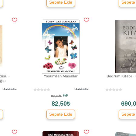
e
Sepete Ekle
Sepete
küsü -
Yosun’dan Masallar
Bodrum Kitabı -
ğlu
14 adet stokta
14 adet stokta
%9
90,75₺
82,50₺
690,0
e
Sepete Ekle
Sepete