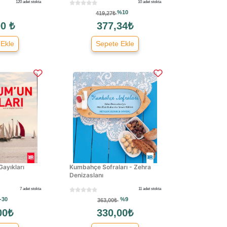
120 adet stokta
10 adet stokta
%10
419,27₺
0 ₺
377,34₺
 Ekle
Sepete Ekle
ayıkları
Kumbahçe Sofraları - Zehra
Denizaslanı
7 adet stokta
11 adet stokta
-30
%9
363,00₺
00₺
330,00₺