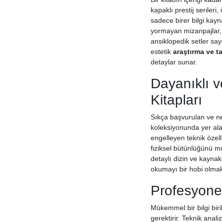
kapaklı prestij seriler
sadece birer bilgi kayn
yormayan mizanpajlar, y
ansiklopedik setler say
estetik
araştırma ve ta
detaylar sunar.
Dayanıklı v
Kitapları
Sıkça başvurulan ve nesi
koleksiyonunda yer alan
engelleyen teknik özell
fiziksel bütünlüğünü m
detaylı dizin ve kaynakç
okumayı bir hobi olmakt
Profesyonel
Mükemmel bir bilgi biri
gerektirir. Teknik anali