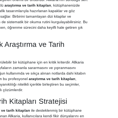
çlü
araştırma ve tarih kitapları
, kütüphanenizde
rafik tasarımlarıyla hazırlanan kapaklar ve göz
sağlar. Birbirini tamamlayan dizi kitaplar ve
de sistematik bir okuma rutini kurgulayabilirsiniz. Bu
ken, öğrenme sürecini daha keyifli hale getiren şık
k Araştırma ve Tarih
bilir bir kütüphane için en kritik kriterdir. Allkaria
ayfaların zamanla sararmasını ve yıpranmasını
yoğun kullanımda ve sıkça alınan notlarda dahi kitabın
lan bu profesyonel
araştırma ve tarih kitapları
,
klılığı nitelikli içerikle birleştiren bu seçimler,
lı çözümlerdir.
 Kitapları Stratejisi
 ve tarih kitapları
ile desteklenmiş bir kütüphane
nan Allkaria, kullanıcılara kendi fikir dünyalarını en