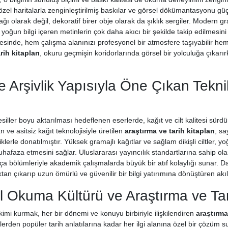
i, özel haritalarla zenginleştirilmiş baskılar ve görsel dökümantasyonu gü
ağı olarak değil, dekoratif birer obje olarak da şıklık sergiler. Modern g
oğun bilgi içeren metinlerin çok daha akıcı bir şekilde takip edilmesini 
esinde, hem çalışma alanınızı profesyonel bir atmosfere taşıyabilir hem 
rih kitapları
, okuru geçmişin koridorlarında görsel bir yolculuğa çıkarır
e Arşivlik Yapısıyla Öne Çıkan Tekni
ller boyu aktarılması hedeflenen eserlerde, kağıt ve cilt kalitesi sürdürüle
 ve asitsiz kağıt teknolojisiyle üretilen
araştırma ve tarih kitapları
, s
iklerle donatılmıştır. Yüksek gramajlı kağıtlar ve sağlam dikişli ciltler, 
uhafaza etmesini sağlar. Uluslararası yayıncılık standartlarına sahip o
a bölümleriyle akademik çalışmalarda büyük bir atıf kolaylığı sunar. Dayanı
an çıkarıp uzun ömürlü ve güvenilir bir bilgi yatırımına dönüştüren akıl
 Okuma Kültürü ve Araştırma ve Tarih
kimi kurmak, her bir dönemi ve konuyu birbiriyle ilişkilendiren
araştırma
zlerden popüler tarih anlatılarına kadar her ilgi alanına özel bir çözüm su