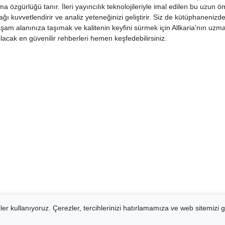
ma özgürlüğü tanır. İleri yayıncılık teknolojileriyle imal edilen bu uzu
ağı kuvvetlendirir ve analiz yeteneğinizi geliştirir. Siz de kütüphanenizd
yaşam alanınıza taşımak ve kalitenin keyfini sürmek için Allkaria'nın uzma
acak en güvenilir rehberleri hemen keşfedebilirsiniz.
er kullanıyoruz. Çerezler, tercihlerinizi hatırlamamıza ve web sitemizi g