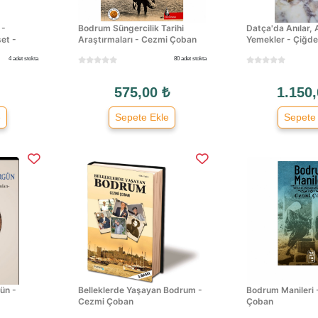
 -
Bodrum Süngercilik Tarihi
Datça'da Anılar, 
et -
Araştırmaları - Cezmi Çoban
Yemekler - Çiğd
4 adet stokta
80 adet stokta
575,00 ₺
1.150,
e
Sepete Ekle
Sepete
ün -
Belleklerde Yaşayan Bodrum -
Bodrum Manileri 
Cezmi Çoban
Çoban