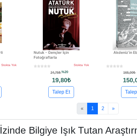
li
Nutuk - Gençler İçin
Akdeniz’in E
Fotoğraflarla
Stokta Yok
Stokta Yok
%20
24,75₺
165,00₺
19,80₺
150,
Talep Et
Talep
«
1
2
»
zinde Bilgiye Işık Tutan Araştır