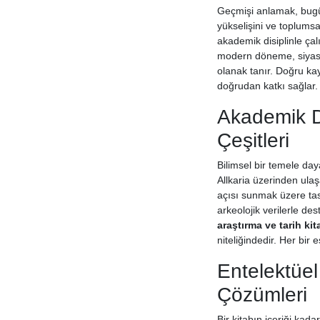
Geçmişi anlamak, bugü
yükselişini ve toplumsa
akademik disiplinle çalı
modern döneme, siyasi t
olanak tanır. Doğru kay
doğrudan katkı sağlar.
Akademik De
Çeşitleri
Bilimsel bir temele day
Allkaria üzerinden ulaş
açısı sunmak üzere tasa
arkeolojik verilerle de
araştırma ve tarih kit
niteliğindedir. Her bir 
Entelektüel
Çözümleri
Bir kitabın içeriği kad