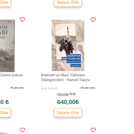
 Ekle
Sepete Ekle
 Cezmi Çoban
Bodrum'un Mavi Yıldızları
(Süngerciler) -Hamdi Topçu
69 adet stokta
140 adet stokta
%11
720,00₺
0 ₺
640,00₺
 Ekle
Sepete Ekle