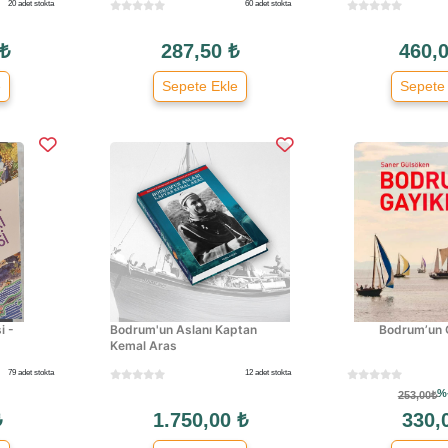
20 adet stokta
60 adet stokta
 ₺
287,50 ₺
460,0
e
Sepete Ekle
Sepete
i -
Bodrum'un Aslanı Kaptan
Bodrum’un G
Kemal Aras
79 adet stokta
12 adet stokta
%
253,00₺
₺
1.750,00 ₺
330,