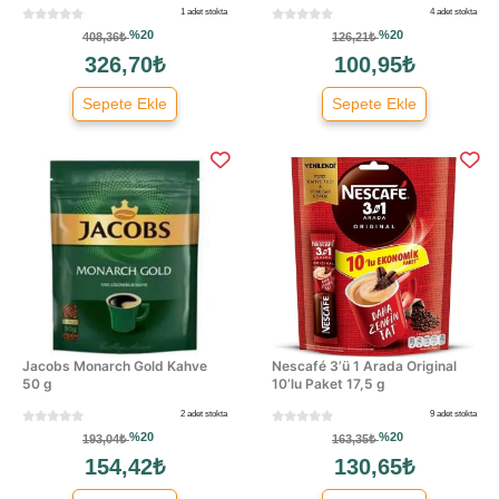
1 adet stokta
4 adet stokta
%20
%20
408,36₺
126,21₺
326,70₺
100,95₺
Sepete Ekle
Sepete Ekle
Jacobs Monarch Gold Kahve
Nescafé 3’ü 1 Arada Original
50 g
10’lu Paket 17,5 g
2 adet stokta
9 adet stokta
%20
%20
193,04₺
163,35₺
154,42₺
130,65₺