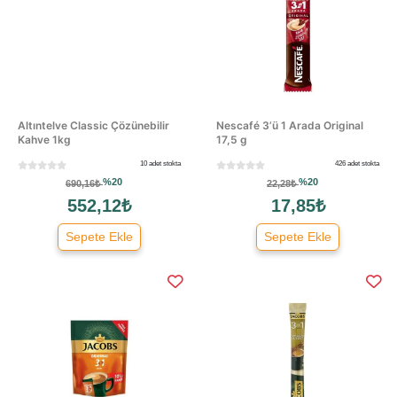
Altıntelve Classic Çözünebilir
Nescafé 3’ü 1 Arada Original
Kahve 1kg
17,5 g
10 adet stokta
426 adet stokta
%20
%20
690,16₺
22,28₺
552,12₺
17,85₺
Sepete Ekle
Sepete Ekle