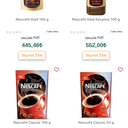
Nescafé Gold 100 g
Nescafé Gold Kavanoz 100 g
5 adet stokta
2 adet stokta
%20
%20
556,88₺
690,53₺
445,46₺
552,00₺
Sepete Ekle
Sepete Ekle
Nescafé Classic 100 g
Nescafé Classic 50 g