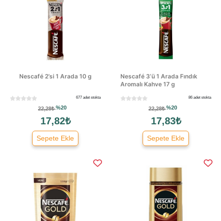
Nescafé 2’si 1 Arada 10 g
Nescafé 3’ü 1 Arada Fındık
Aromalı Kahve 17 g
677 adet stokta
86 adet stokta
%20
%20
22,28₺
22,28₺
17,82₺
17,83₺
Sepete Ekle
Sepete Ekle