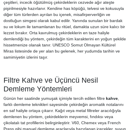
çeşitleri, incecik öğütülmüş çekirdeklerin cezvede ağır ateşte
pişirilmesiyle hazırlanır. Kendine has köpüğü, telvesi ve kokusuyla
diğer tüm türlerden ayrılan bu içenek, misafirperverliğin ve
dostluğun simgesi olarak kabul edilir. Yanında sunulan bir bardak
su ve lokum ile tamamlanan bu ritüel, damakta uzun süre kalıcı bir
lezzet bırakır. Orta kavrulmuş çekirdeklerin en taze haliyle
demlendiği bu yöntem, çekirdeğin tüm karakterini en yoğun şekilde
hissetmenize olanak tanır. UNESCO Somut Olmayan Kültürel
Miras listesinde de yer alan bu gelenek, her yudumda tarihin ve
samimiyetin izlerini taşır.
Filtre Kahve ve Üçüncü Nesil
Demleme Yöntemleri
Günün her saatinde yumuşak içimiyle tercih edilen filtre
kahve
,
farklı demleme teknikleri sayesinde çekirdeğin aromatik notalarını
en saf haliyle ortaya çıkarır. Kağıt veya metal filtreler aracılığıyla
demlenen bu yöntem, çekirdeklerin meyvemsi, fındıksı veya
çikolatalı tat profillerini belirginleştirir. V60, Chemex veya French
Press gibi manuel demleme araçlarıyla hazırlanan içecekler, suyun