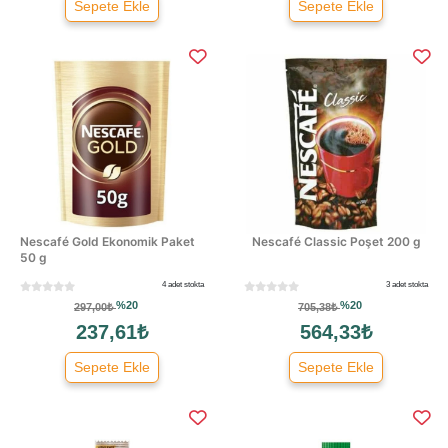
Sepete Ekle
Sepete Ekle
Nescafé Gold Ekonomik Paket
Nescafé Classic Poşet 200 g
50 g
4 adet stokta
3 adet stokta
%20
%20
297,00₺
705,38₺
237,61₺
564,33₺
Sepete Ekle
Sepete Ekle