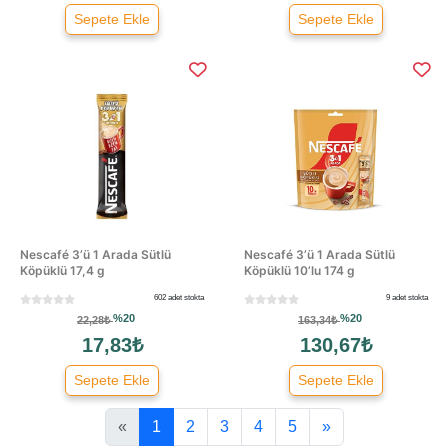
Sepete Ekle
Sepete Ekle
Nescafé 3’ü 1 Arada Sütlü
Nescafé 3’ü 1 Arada Sütlü
Köpüklü 17,4 g
Köpüklü 10’lu 174 g
602 adet stokta
9 adet stokta
%20
%20
22,28₺
163,34₺
17,83₺
130,67₺
Sepete Ekle
Sepete Ekle
«
1
2
3
4
5
»