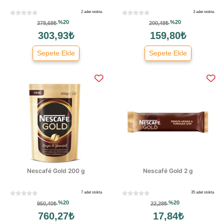
2 adet stokta
3 adet stokta
%20
%20
378,68₺
200,48₺
303,93₺
159,80₺
Sepete Ekle
Sepete Ekle
Nescafé Gold 200 g
Nescafé Gold 2 g
7 adet stokta
35 adet stokta
%20
%20
950,40₺
22,28₺
760,27₺
17,84₺