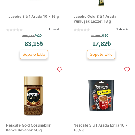
Jacobs 3’ü 1 Arada 10 × 16 g
Jacobs Gold 3’ü 1 Arada
Yumuşak Lezzet 18 g
1 adet stokta
3 adet stokta
%20
%20
103,94₺
22,28₺
83,15₺
17,82₺
Sepete Ekle
Sepete Ekle
Nescafé Gold Çözünebilir
Nescafé 3’ü 1 Arada Extra 10 ×
Kahve Kavanoz 50 g
16,5 g