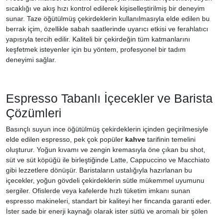
sıcaklığı ve akış hızı kontrol edilerek kişiselleştirilmiş bir deneyim
sunar. Taze öğütülmüş çekirdeklerin kullanılmasıyla elde edilen bu
berrak içim, özellikle sabah saatlerinde uyarıcı etkisi ve ferahlatıcı
yapısıyla tercih edilir. Kaliteli bir çekirdeğin tüm katmanlarını
keşfetmek isteyenler için bu yöntem, profesyonel bir tadım
deneyimi sağlar.
Espresso Tabanlı İçecekler ve Barista
Çözümleri
Basınçlı suyun ince öğütülmüş çekirdeklerin içinden geçirilmesiyle
elde edilen espresso, pek çok popüler
kahve
tarifinin temelini
oluşturur. Yoğun kıvamı ve zengin kremasıyla öne çıkan bu shot,
süt ve süt köpüğü ile birleştiğinde Latte, Cappuccino ve Macchiato
gibi lezzetlere dönüşür. Baristaların ustalığıyla hazırlanan bu
içecekler, yoğun gövdeli çekirdeklerin sütle mükemmel uyumunu
sergiler. Ofislerde veya kafelerde hızlı tüketim imkanı sunan
espresso makineleri, standart bir kaliteyi her fincanda garanti eder.
İster sade bir enerji kaynağı olarak ister sütlü ve aromalı bir şölen