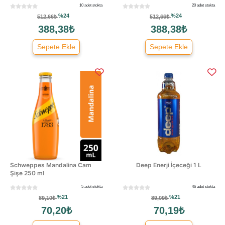
10 adet stokta
20 adet stokta
%24
%24
512,66₺
512,66₺
388,38₺
388,38₺
Sepete Ekle
Sepete Ekle
Schweppes Mandalina Cam
Deep Enerji İçeceği 1 L
Şişe 250 ml
5 adet stokta
46 adet stokta
%21
%21
89,10₺
89,09₺
70,20₺
70,19₺