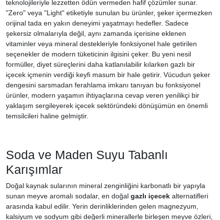
teknolojileriyle lezzetten ödün vermeden hafif çözümler sunar.
"Zero" veya "Light" etiketiyle sunulan bu ürünler, şeker içermezken
orijinal tada en yakın deneyimi yaşatmayı hedefler. Sadece
şekersiz olmalarıyla değil, aynı zamanda içerisine eklenen
vitaminler veya mineral destekleriyle fonksiyonel hale getirilen
seçenekler de modern tüketicinin ilgisini çeker. Bu yeni nesil
formüller, diyet süreçlerini daha katlanılabilir kılarken gazlı bir
içecek içmenin verdiği keyfi masum bir hale getirir. Vücudun şeker
dengesini sarsmadan ferahlama imkanı tanıyan bu fonksiyonel
ürünler, modern yaşamın ihtiyaçlarına cevap veren yenilikçi bir
yaklaşım sergileyerek içecek sektöründeki dönüşümün en önemli
temsilcileri haline gelmiştir.
Soda ve Maden Suyu Tabanlı
Karışımlar
Doğal kaynak sularının mineral zenginliğini karbonatlı bir yapıyla
sunan meyve aromalı sodalar, en doğal
gazlı içecek
alternatifleri
arasında kabul edilir. Yerin derinliklerinden gelen magnezyum,
kalsiyum ve sodyum gibi değerli minerallerle birleşen meyve özleri,