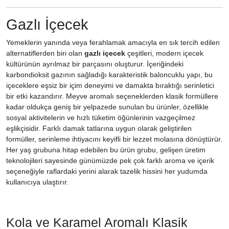
Gazlı İçecek
Yemeklerin yanında veya ferahlamak amacıyla en sık tercih edilen
alternatiflerden biri olan
gazlı içecek
çeşitleri, modern içecek
kültürünün ayrılmaz bir parçasını oluşturur. İçeriğindeki
karbondioksit gazının sağladığı karakteristik baloncuklu yapı, bu
içeceklere eşsiz bir içim deneyimi ve damakta bıraktığı serinletici
bir etki kazandırır. Meyve aromalı seçeneklerden klasik formüllere
kadar oldukça geniş bir yelpazede sunulan bu ürünler, özellikle
sosyal aktivitelerin ve hızlı tüketim öğünlerinin vazgeçilmez
eşlikçisidir. Farklı damak tatlarına uygun olarak geliştirilen
formüller, serinleme ihtiyacını keyifli bir lezzet molasına dönüştürür.
Her yaş grubuna hitap edebilen bu ürün grubu, gelişen üretim
teknolojileri sayesinde günümüzde pek çok farklı aroma ve içerik
seçeneğiyle raflardaki yerini alarak tazelik hissini her yudumda
kullanıcıya ulaştırır.
Kola ve Karamel Aromalı Klasik