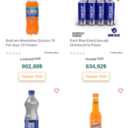
Bodrum Mandalina Gazozu 1lt
Dark Blue Enerji İçeceği
Pet Şişe 12'li Paket
250mlx24'lü Paket
716 adet stokta
5 adet stokta
%20
%20
1.128,60₺
793,65₺
902,88₺
634,92₺
Sepete Ekle
Sepete Ekle