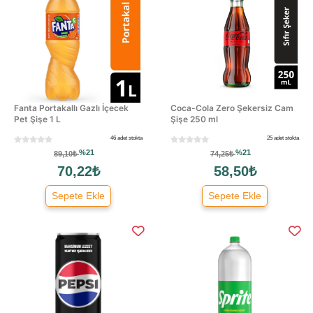
Fanta Portakallı Gazlı İçecek
Coca-Cola Zero Şekersiz Cam
Pet Şişe 1 L
Şişe 250 ml
46 adet stokta
25 adet stokta
%21
%21
89,10₺
74,25₺
70,22₺
58,50₺
Sepete Ekle
Sepete Ekle