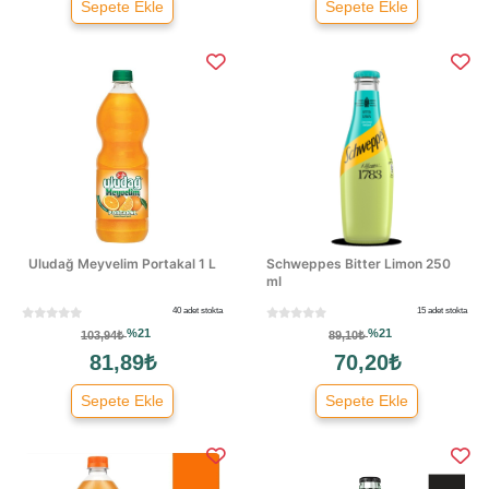
Sepete Ekle
Sepete Ekle
Uludağ Meyvelim Portakal 1 L
Schweppes Bitter Limon 250
ml
40 adet stokta
15 adet stokta
%21
%21
103,94₺
89,10₺
81,89₺
70,20₺
Sepete Ekle
Sepete Ekle