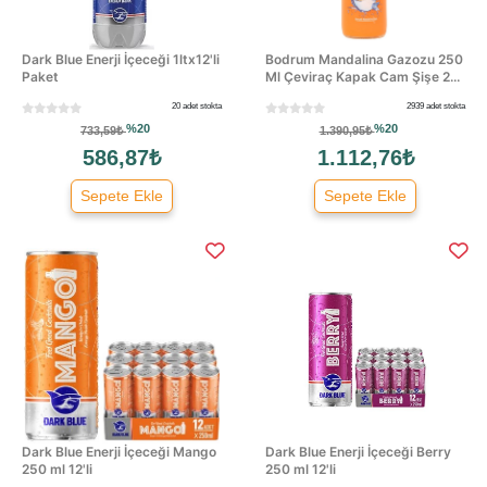
Dark Blue Enerji İçeceği 1ltx12'li
Bodrum Mandalina Gazozu 250
Paket
Ml Çeviraç Kapak Cam Şişe 2...
20 adet stokta
2939 adet stokta
%20
%20
733,59₺
1.390,95₺
586,87₺
1.112,76₺
Sepete Ekle
Sepete Ekle
Dark Blue Enerji İçeceği Mango
Dark Blue Enerji İçeceği Berry
250 ml 12'li
250 ml 12'li