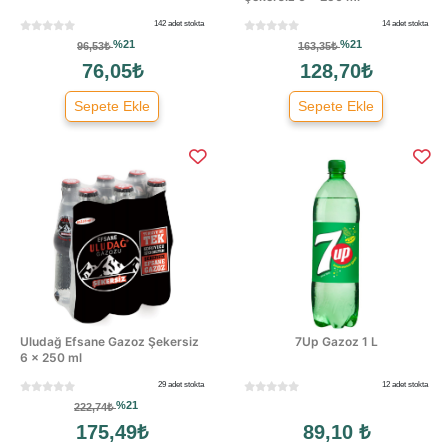
142 adet stokta
14 adet stokta
%21
%21
96,53₺
163,35₺
76,05₺
128,70₺
Sepete Ekle
Sepete Ekle
Uludağ Efsane Gazoz Şekersiz
7Up Gazoz 1 L
6 × 250 ml
29 adet stokta
12 adet stokta
%21
222,74₺
175,49₺
89,10 ₺