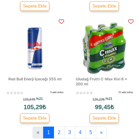
Sepete Ekle
Sepete Ekle
Red Bull Enerji İçeceği 355 ml
Uludağ Frutti C-Max Kivi 6 ×
200 ml
5 adet stokta
51 adet stokta
%21
%21
133,64₺
126,23₺
105,29₺
99,45₺
Sepete Ekle
Sepete Ekle
«
1
2
3
4
5
»