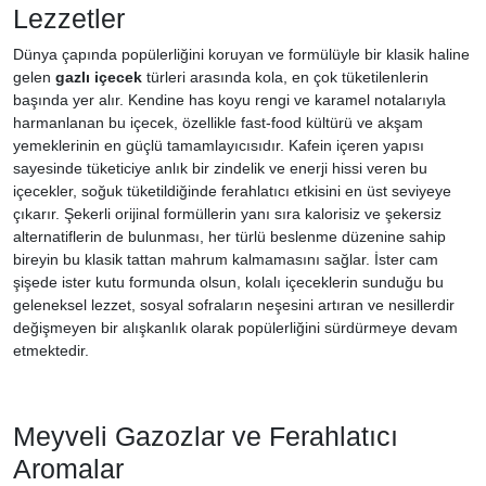
Lezzetler
Dünya çapında popülerliğini koruyan ve formülüyle bir klasik haline
gelen
gazlı içecek
türleri arasında kola, en çok tüketilenlerin
başında yer alır. Kendine has koyu rengi ve karamel notalarıyla
harmanlanan bu içecek, özellikle fast-food kültürü ve akşam
yemeklerinin en güçlü tamamlayıcısıdır. Kafein içeren yapısı
sayesinde tüketiciye anlık bir zindelik ve enerji hissi veren bu
içecekler, soğuk tüketildiğinde ferahlatıcı etkisini en üst seviyeye
çıkarır. Şekerli orijinal formüllerin yanı sıra kalorisiz ve şekersiz
alternatiflerin de bulunması, her türlü beslenme düzenine sahip
bireyin bu klasik tattan mahrum kalmamasını sağlar. İster cam
şişede ister kutu formunda olsun, kolalı içeceklerin sunduğu bu
geleneksel lezzet, sosyal sofraların neşesini artıran ve nesillerdir
değişmeyen bir alışkanlık olarak popülerliğini sürdürmeye devam
etmektedir.
Meyveli Gazozlar ve Ferahlatıcı
Aromalar