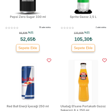
Pepsi Zero Sugar 330 ml
Sprite Gazoz 2,5 L
55 adet stokta
2 adet stokta
%21
%21
66,83₺
133,65₺
52,65₺
105,30₺
Sepete Ekle
Sepete Ekle
Red Bull Enerji İçeceği 250 ml
Uludağ Efsane Portakallı Gazoz
Şekersiz 6 × 250 ml