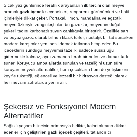
Sıcak yaz günlerinde ferahlık arayanların ilk tercihi olan meyve
aromalı
gazlı içecek
seçenekleri, rengarenk görünümleri ve hafif
içimleriyle dikkat çeker. Portakal, limon, mandalina ve egzotik
meyve özleriyle zenginleştirilen bu gazozlar, meyvenin doğal
şekerli tadını karbonatlı suyun canlılığıyla birleştirir. Özellikle sarı
ve beyaz gazoz olarak bilinen klasik türler, nostaljik bir tat sunarken
modern karışımlar yeni nesil damak tatlarına hitap eder. Bu
içeceklerin sunduğu meyvemsi tazelik, sadece susuzluğu
gidermekle kalmaz, aynı zamanda ferah bir nefes ve damak tadı
sunar. Koruyucu ambalajlarda sunulan ve tazeliğini uzun süre
koruyan meyveli alternatifler, hem çocukların hem de yetişkinlerin
keyifle tükettiği, eğlenceli ve lezzetli bir hidrasyon desteği olarak
her mevsim sofralarda yerini alır.
Şekersiz ve Fonksiyonel Modern
Alternatifler
Sağlıklı yaşam bilincinin artmasıyla birlikte, kalori alımına dikkat
edenler için geliştirilen
gazlı içecek
çeşitleri, tatlandırıcı