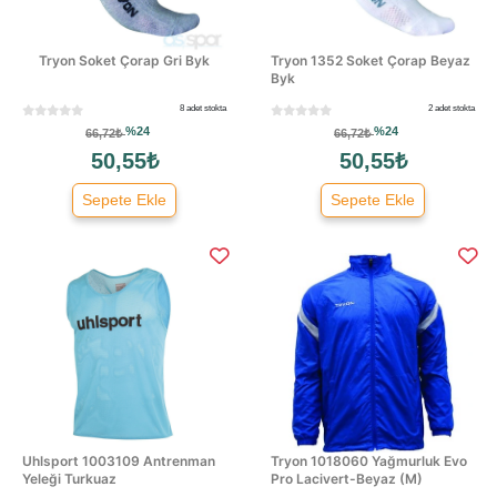
Tryon Soket Çorap Gri Byk
Tryon 1352 Soket Çorap Beyaz
Byk
8 adet stokta
2 adet stokta
%24
%24
66,72₺
66,72₺
50,55₺
50,55₺
Sepete Ekle
Sepete Ekle
Uhlsport 1003109 Antrenman
Tryon 1018060 Yağmurluk Evo
Yeleği Turkuaz
Pro Lacivert-Beyaz (M)