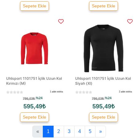
Sepete Ekle
Sepete Ekle
Uhlsport 1101751 İçlik Uzun Kol
Uhlsport 1101751 İçlik Uzun Kol
Kırmızı (M)
Siyah (Xl)
1 adet stokta
2 adet stokta
%24
%24
786,03₺
786,03₺
595,49₺
595,49₺
Sepete Ekle
Sepete Ekle
«
1
2
3
4
5
»