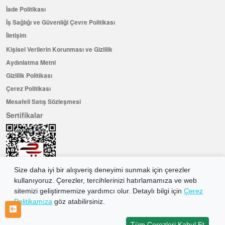
İade Politikası
İş Sağlığı ve Güvenliği Çevre Politikası
İletişim
Kişisel Verilerin Korunması ve Gizlilik
Aydınlatma Metni
Gizlilik Politikası
Çerez Politikası
Mesafeli Satış Sözleşmesi
Sertifikalar
Size daha iyi bir alışveriş deneyimi sunmak için çerezler
kullanıyoruz. Çerezler, tercihlerinizi hatırlamamıza ve web
sitemizi geliştirmemize yardımcı olur. Detaylı bilgi için
Çerez
Politikamıza
göz atabilirsiniz.
Hemen Üye Olun ...ve 100 ₺ değerinde indirim kuponu kazanın
Üye Ol
Tüm Çerezleri Kabul Et