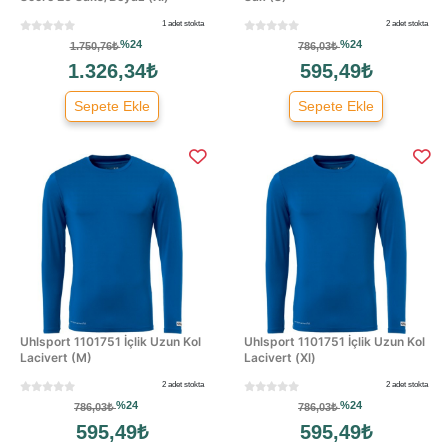
1 adet stokta
2 adet stokta
%24
%24
1.750,76₺
786,03₺
1.326,34₺
595,49₺
Sepete Ekle
Sepete Ekle
Uhlsport 1101751 İçlik Uzun Kol
Uhlsport 1101751 İçlik Uzun Kol
Lacivert (M)
Lacivert (Xl)
2 adet stokta
2 adet stokta
%24
%24
786,03₺
786,03₺
595,49₺
595,49₺