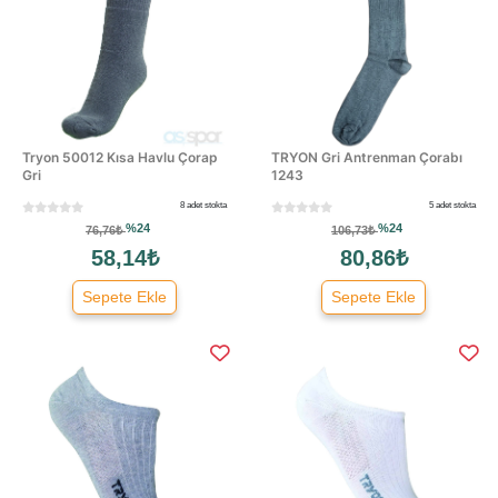
Tryon 50012 Kısa Havlu Çorap
TRYON Gri Antrenman Çorabı
Gri
1243
8 adet stokta
5 adet stokta
%24
%24
76,76₺
106,73₺
58,14₺
80,86₺
Sepete Ekle
Sepete Ekle