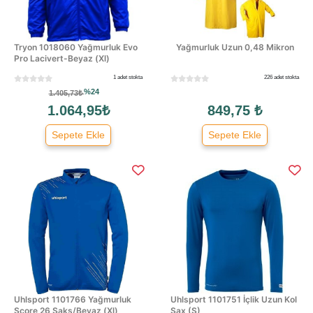
Tryon 1018060 Yağmurluk Evo
Yağmurluk Uzun 0,48 Mikron
Pro Lacivert-Beyaz (Xl)
1 adet stokta
226 adet stokta
%24
1.405,73₺
1.064,95₺
849,75 ₺
Sepete Ekle
Sepete Ekle
Uhlsport 1101766 Yağmurluk
Uhlsport 1101751 İçlik Uzun Kol
Score 26 Saks/Beyaz (Xl)
Sax (S)