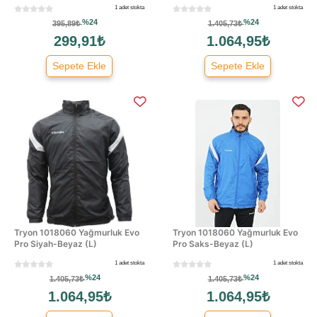
1 adet stokta
1 adet stokta
%24
%24
395,89₺
1.405,73₺
299,91₺
1.064,95₺
Sepete Ekle
Sepete Ekle
Tryon 1018060 Yağmurluk Evo
Tryon 1018060 Yağmurluk Evo
Pro Siyah-Beyaz (L)
Pro Saks-Beyaz (L)
1 adet stokta
1 adet stokta
%24
%24
1.405,73₺
1.405,73₺
1.064,95₺
1.064,95₺