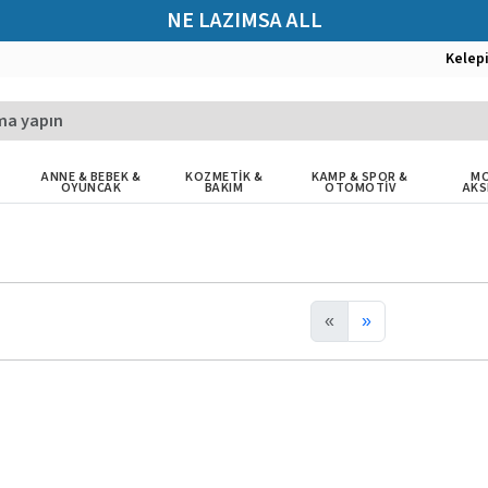
NE LAZIMSA ALL
Kelep
ANNE & BEBEK &
KOZMETİK &
KAMP & SPOR &
MO
OYUNCAK
BAKIM
OTOMOTİV
AKS
«
»