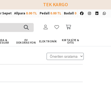
TEK KARGO
ir Sepet
Allpara
0.00 TL
Pedall
0.00 TL
Badall
0
DA &
EV
KIRTASİYE &
ELEKTRONİK
ESUAR
DEKORASYON
OFİS