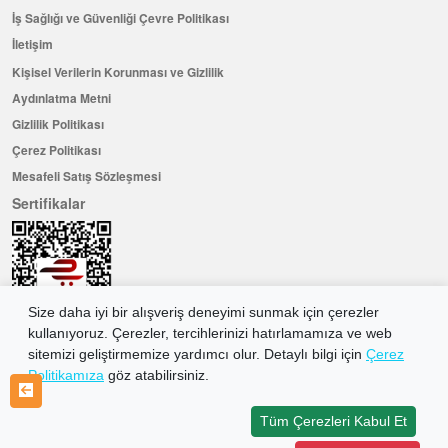
İş Sağlığı ve Güvenliği Çevre Politikası
İletişim
Kişisel Verilerin Korunması ve Gizlilik
Aydınlatma Metni
Gizlilik Politikası
Çerez Politikası
Mesafeli Satış Sözleşmesi
Sertifikalar
Size daha iyi bir alışveriş deneyimi sunmak için çerezler
kullanıyoruz. Çerezler, tercihlerinizi hatırlamamıza ve web
sitemizi geliştirmemize yardımcı olur. Detaylı bilgi için
Çerez
Politikamıza
göz atabilirsiniz.
Hemen Üye Olun ...ve 100 ₺ değerinde indirim kuponu kazanın
Üye Ol
Tüm Çerezleri Kabul Et