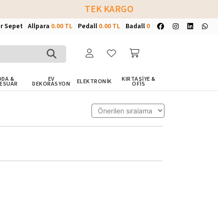
TEK KARGO
ir Sepet
Allpara
0.00 TL
Pedall
0.00 TL
Badall
0
DA &
EV
KIRTASİYE &
ELEKTRONİK
ESUAR
DEKORASYON
OFİS