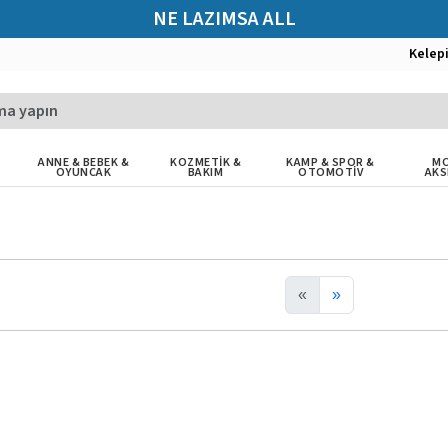
NE LAZIMSA ALL
Kelep
ANNE & BEBEK &
KOZMETİK &
KAMP & SPOR &
MO
OYUNCAK
BAKIM
OTOMOTİV
AKS
«
»