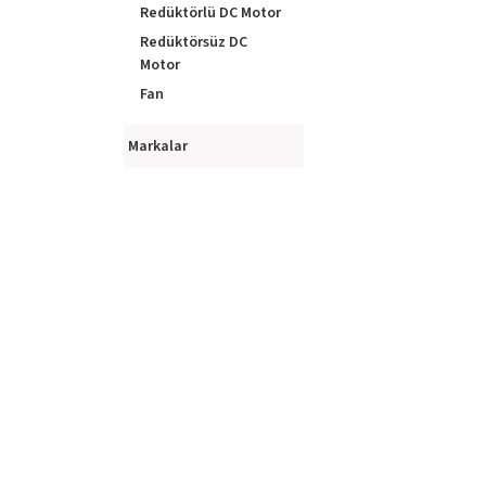
Redüktörlü DC Motor
Redüktörsüz DC
Motor
Fan
Sıvı/Hava Pompa
Markalar
İneer Aktüatör
Yüksek Torklu DC
Motor