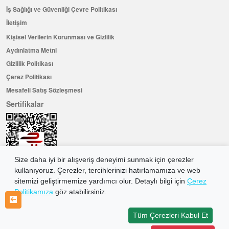
İş Sağlığı ve Güvenliği Çevre Politikası
İletişim
Kişisel Verilerin Korunması ve Gizlilik
Aydınlatma Metni
Gizlilik Politikası
Çerez Politikası
Mesafeli Satış Sözleşmesi
Sertifikalar
Size daha iyi bir alışveriş deneyimi sunmak için çerezler
kullanıyoruz. Çerezler, tercihlerinizi hatırlamamıza ve web
sitemizi geliştirmemize yardımcı olur. Detaylı bilgi için
Çerez
Politikamıza
göz atabilirsiniz.
Hemen Üye Olun ...ve 100 ₺ değerinde indirim kuponu kazanın
Üye Ol
Tüm Çerezleri Kabul Et