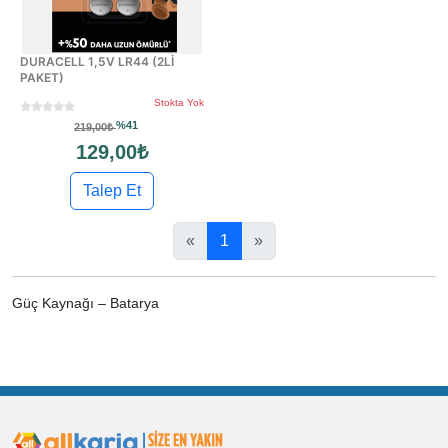
DURACELL 1,5V LR44 (2Lİ
PAKET)
Stokta Yok
%41
219,00₺
129,00₺
Talep Et
«
1
»
Güç Kaynağı – Batarya