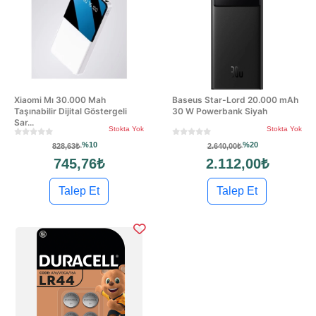
Xiaomi Mı 30.000 Mah
Baseus Star-Lord 20.000 mAh
Taşınabilir Dijital Göstergeli
30 W Powerbank Siyah
Sar...
Stokta Yok
Stokta Yok
%10
%20
828,63₺
2.640,00₺
745,76₺
2.112,00₺
Talep Et
Talep Et