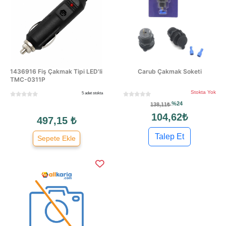
1436916 Fiş Çakmak Tipi LED'li
Carub Çakmak Soketi
TMC-0311P
Stokta Yok
5 adet stokta
%24
138,11₺
104,62₺
497,15 ₺
Talep Et
Sepete Ekle