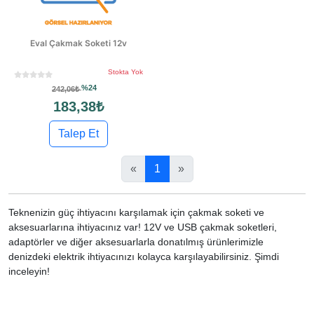
Eval Çakmak Soketi 12v
Stokta Yok
%24
242,06₺
183,38₺
Talep Et
«
1
»
Teknenizin güç ihtiyacını karşılamak için çakmak soketi ve
aksesuarlarına ihtiyacınız var! 12V ve USB çakmak soketleri,
adaptörler ve diğer aksesuarlarla donatılmış ürünlerimizle
denizdeki elektrik ihtiyacınızı kolayca karşılayabilirsiniz. Şimdi
inceleyin!