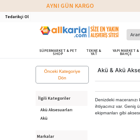
AYNI GÜN KARGO
Tedarikçi Ol
SÜPERMARKET & PET
TEKNE &
YAPI MARKET &
SHOP
YAT
BAHÇE
Akü & Akü Akse
Önceki Kategoriye
Dön
İlgili Kategoriler
Denizdeki maceranızı ke
ihtiyacınız var. Geniş 
Akü Aksesuarları
ekipmanları gibi aksesua
Akü
Markalar