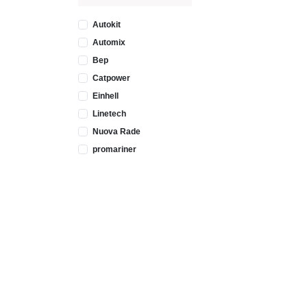
Autokit
Automix
Bep
Catpower
Einhell
Linetech
Nuova Rade
promariner
Rtrmax
Sealux
Tmc
Varta
Victron
Markasız
Agromot