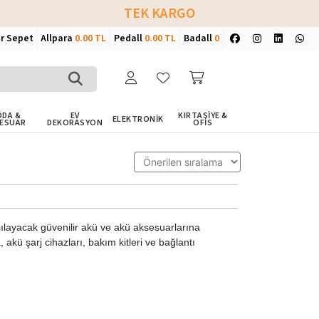
TEK KARGO
ir Sepet
Allpara
0.00 TL
Pedall
0.00 TL
Badall
0
DA &
EV
KIRTASİYE &
ELEKTRONİK
ESUAR
DEKORASYON
OFİS
arşılayacak güvenilir akü ve akü aksesuarlarına
 akü şarj cihazları, bakım kitleri ve bağlantı