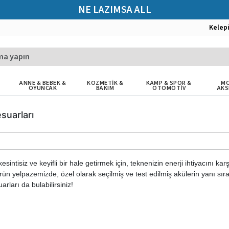
NE LAZIMSA ALL
Kelep
ANNE & BEBEK &
KOZMETİK &
KAMP & SPOR &
MO
OYUNCAK
BAKIM
OTOMOTİV
AKS
suarları
sintisiz ve keyifli bir hale getirmek için, teknenizin enerji ihtiyacını k
ürün yelpazemizde, özel olarak seçilmiş ve test edilmiş akülerin yanı sıra,
rları da bulabilirsiniz!