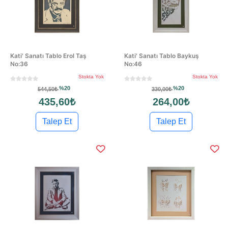
Kati' Sanatı Tablo Erol Taş
Kati' Sanatı Tablo Baykuş
No:36
No:46
Stokta Yok
Stokta Yok
%20
%20
544,50₺
330,00₺
435,60₺
264,00₺
Talep Et
Talep Et