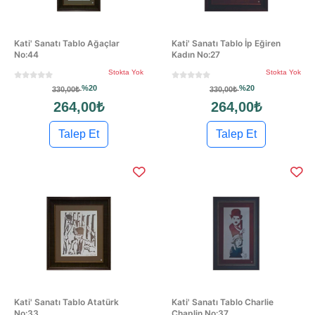
Kati' Sanatı Tablo Ağaçlar
Kati' Sanatı Tablo İp Eğiren
No:44
Kadın No:27
Stokta Yok
Stokta Yok
%20
%20
330,00₺
330,00₺
264,00₺
264,00₺
Talep Et
Talep Et
Kati' Sanatı Tablo Atatürk
Kati' Sanatı Tablo Charlie
No:33
Chaplin No:37