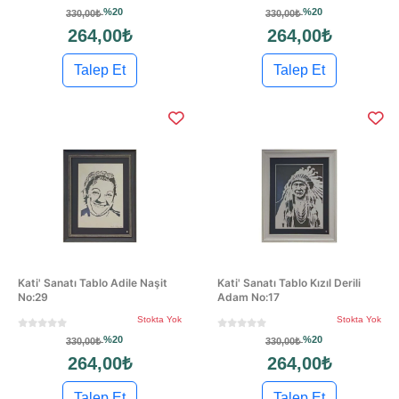
%20
%20
330,00₺
330,00₺
264,00₺
264,00₺
Talep Et
Talep Et
Kati' Sanatı Tablo Adile Naşit
Kati' Sanatı Tablo Kızıl Derili
No:29
Adam No:17
Stokta Yok
Stokta Yok
%20
%20
330,00₺
330,00₺
264,00₺
264,00₺
Talep Et
Talep Et