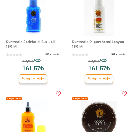
Suntastic Serinletici Buz Jeli
Suntastic D-panthenol Losyon
150 Ml
150 Ml
804 adet stokta
902 adet stokta
%20
%20
201,96₺
201,96₺
161,57₺
161,57₺
Sepete Ekle
Sepete Ekle
Kelepir Sepet
Kelepir Sepet