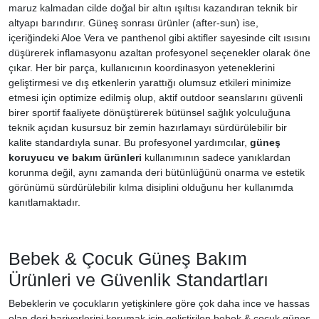
maruz kalmadan cilde doğal bir altın ışıltısı kazandıran teknik bir
altyapı barındırır. Güneş sonrası ürünler (after-sun) ise,
içeriğindeki Aloe Vera ve panthenol gibi aktifler sayesinde cilt ısısını
düşürerek inflamasyonu azaltan profesyonel seçenekler olarak öne
çıkar. Her bir parça, kullanıcının koordinasyon yeteneklerini
geliştirmesi ve dış etkenlerin yarattığı olumsuz etkileri minimize
etmesi için optimize edilmiş olup, aktif outdoor seanslarını güvenli
birer sportif faaliyete dönüştürerek bütünsel sağlık yolculuğuna
teknik açıdan kusursuz bir zemin hazırlamayı sürdürülebilir bir
kalite standardıyla sunar. Bu profesyonel yardımcılar,
güneş
koruyucu ve bakım ürünleri
kullanımının sadece yanıklardan
korunma değil, aynı zamanda deri bütünlüğünü onarma ve estetik
görünümü sürdürülebilir kılma disiplini olduğunu her kullanımda
kanıtlamaktadır.
Bebek & Çocuk Güneş Bakım
Ürünleri ve Güvenlik Standartları
Bebeklerin ve çocukların yetişkinlere göre çok daha ince ve hassas
olan deri bariyerlerini korumak için geliştirilen bebek & çocuk güneş