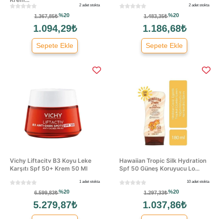
2 adet stokta
2 adet stokta
%20
%20
1.367,85₺
1.483,35₺
1.094,29₺
1.186,68₺
Sepete Ekle
Sepete Ekle
Vichy Liftacitv B3 Koyu Leke
Hawaiian Tropic Silk Hydration
Karşıtı Spf 50+ Krem 50 Ml
Spf 50 Güneş Koruyucu Lo...
1 adet stokta
10 adet stokta
%20
%20
6.599,83₺
1.297,33₺
5.279,87₺
1.037,86₺