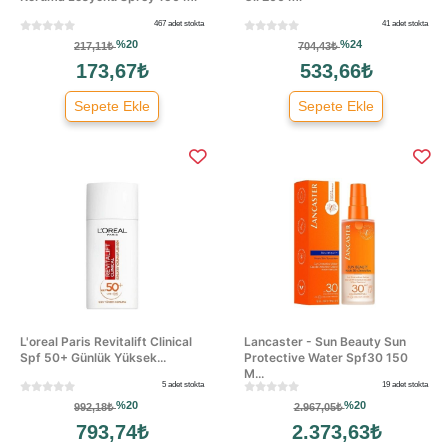
467 adet stokta
41 adet stokta
%20
%24
217,11₺
704,43₺
173,67₺
533,66₺
Sepete Ekle
Sepete Ekle
L'oreal Paris Revitalift Clinical
Lancaster - Sun Beauty Sun
Spf 50+ Günlük Yüksek...
Protective Water Spf30 150
M...
5 adet stokta
19 adet stokta
%20
%20
992,18₺
2.967,05₺
793,74₺
2.373,63₺