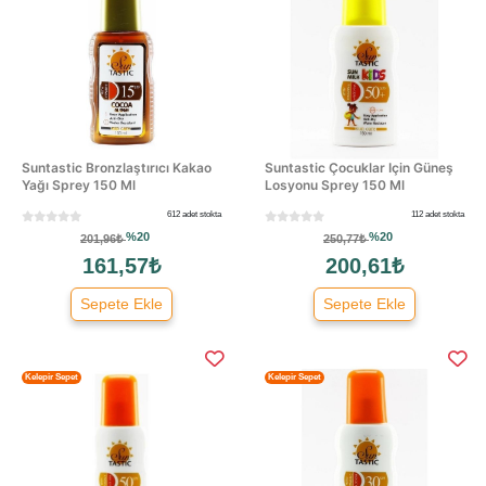
Suntastic Bronzlaştırıcı Kakao
Suntastic Çocuklar Için Güneş
Yağı Sprey 150 Ml
Losyonu Sprey 150 Ml
612 adet stokta
112 adet stokta
%20
%20
201,96₺
250,77₺
161,57₺
200,61₺
Sepete Ekle
Sepete Ekle
Kelepir Sepet
Kelepir Sepet