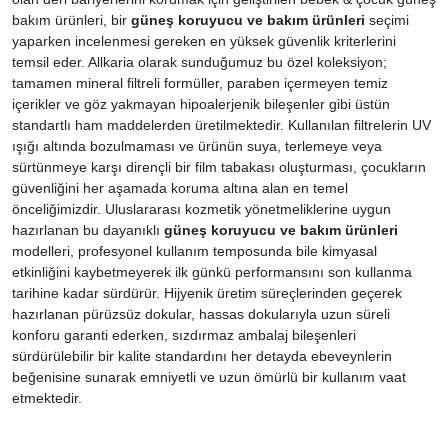
bakım ürünleri, bir
güneş koruyucu ve bakım ürünleri
seçimi
yaparken incelenmesi gereken en yüksek güvenlik kriterlerini
temsil eder. Allkaria olarak sunduğumuz bu özel koleksiyon;
tamamen mineral filtreli formüller, paraben içermeyen temiz
içerikler ve göz yakmayan hipoalerjenik bileşenler gibi üstün
standartlı ham maddelerden üretilmektedir. Kullanılan filtrelerin UV
ışığı altında bozulmaması ve ürünün suya, terlemeye veya
sürtünmeye karşı dirençli bir film tabakası oluşturması, çocukların
güvenliğini her aşamada koruma altına alan en temel
önceliğimizdir. Uluslararası kozmetik yönetmeliklerine uygun
hazırlanan bu dayanıklı
güneş koruyucu ve bakım ürünleri
modelleri, profesyonel kullanım temposunda bile kimyasal
etkinliğini kaybetmeyerek ilk günkü performansını son kullanma
tarihine kadar sürdürür. Hijyenik üretim süreçlerinden geçerek
hazırlanan pürüzsüz dokular, hassas dokularıyla uzun süreli
konforu garanti ederken, sızdırmaz ambalaj bileşenleri
sürdürülebilir bir kalite standardını her detayda ebeveynlerin
beğenisine sunarak emniyetli ve uzun ömürlü bir kullanım vaat
etmektedir.