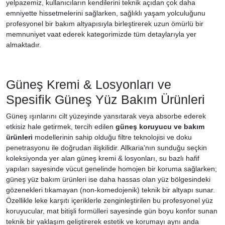
yelpazemiz, kullanıcıların kendilerini teknik açıdan çok daha
emniyette hissetmelerini sağlarken, sağlıklı yaşam yolculuğunu
profesyonel bir bakım altyapısıyla birleştirerek uzun ömürlü bir
memnuniyet vaat ederek kategorimizde tüm detaylarıyla yer
almaktadır.
Güneş Kremi & Losyonları ve
Spesifik Güneş Yüz Bakım Ürünleri
Güneş ışınlarını cilt yüzeyinde yansıtarak veya absorbe ederek
etkisiz hale getirmek, tercih edilen
güneş koruyucu ve bakım
ürünleri
modellerinin sahip olduğu filtre teknolojisi ve doku
penetrasyonu ile doğrudan ilişkilidir. Allkaria'nın sunduğu seçkin
koleksiyonda yer alan güneş kremi & losyonları, su bazlı hafif
yapıları sayesinde vücut genelinde homojen bir koruma sağlarken;
güneş yüz bakım ürünleri ise daha hassas olan yüz bölgesindeki
gözenekleri tıkamayan (non-komedojenik) teknik bir altyapı sunar.
Özellikle leke karşıtı içeriklerle zenginleştirilen bu profesyonel yüz
koruyucular, mat bitişli formülleri sayesinde gün boyu konfor sunan
teknik bir yaklaşım geliştirerek estetik ve korumayı aynı anda