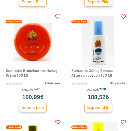
Sepete Ekle
Sepete Ekle
Kelepir Sepet
Kelepir Sepet
Suntastic Bronzlaştırıcı Havuç
Suntastic Güneş Sonrası
Kremi 100 Ml
Aftersun Losyon 150 Ml
219 adet stokta
839 adet stokta
%20
%20
126,23₺
235,62₺
100,99₺
188,52₺
Sepete Ekle
Sepete Ekle
Kelepir Sepet
Kelepir Sepet