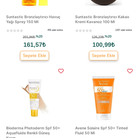
Suntastic Bronzlaştırıcı Havuç
Suntastic Bronzlaştırıcı Kakao
Yağı Sprey 150 Ml
Kremi Kavanoz 100 Ml
456 adet stokta
1287 adet stokta
%20
%20
201,96₺
126,23₺
161,57₺
100,99₺
Sepete Ekle
Sepete Ekle
Bioderma Photoderm Spf 50+
Avene Solaire Spf 50+ Tinted
Aquafluide Renkli Güneş
Fluid 50 Ml
Krem...