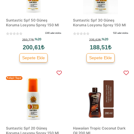
Suntastic Spf 50 Güneş
Suntastic Spf 30 Güneş
Koruma Losyonu Sprey 150 Ml
Koruma Losyonu Sprey 150 Ml
1340 adet stokta
532 adet stokta
%20
%20
250,77₺
235,62₺
200,61₺
188,51₺
Sepete Ekle
Sepete Ekle
Kelepir Sepet
Suntastic Spf 20 Güneş
Hawaiian Tropic Coconut Dark
Koruma Losyonu Sprey 150 Ml
Oil 200 Ml