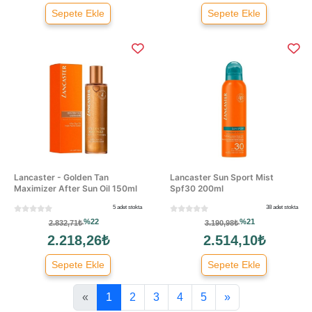
Sepete Ekle
Sepete Ekle
Lancaster - Golden Tan
Lancaster Sun Sport Mist
Maximizer After Sun Oil 150ml
Spf30 200ml
5 adet stokta
38 adet stokta
%22
%21
2.832,71₺
3.190,98₺
2.218,26₺
2.514,10₺
Sepete Ekle
Sepete Ekle
«
1
2
3
4
5
»