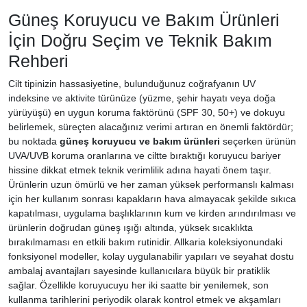
Güneş Koruyucu ve Bakım Ürünleri
İçin Doğru Seçim ve Teknik Bakım
Rehberi
Cilt tipinizin hassasiyetine, bulunduğunuz coğrafyanın UV
indeksine ve aktivite türünüze (yüzme, şehir hayatı veya doğa
yürüyüşü) en uygun koruma faktörünü (SPF 30, 50+) ve dokuyu
belirlemek, süreçten alacağınız verimi artıran en önemli faktördür;
bu noktada
güneş koruyucu ve bakım ürünleri
seçerken ürünün
UVA/UVB koruma oranlarına ve ciltte bıraktığı koruyucu bariyer
hissine dikkat etmek teknik verimlilik adına hayati önem taşır.
Ürünlerin uzun ömürlü ve her zaman yüksek performanslı kalması
için her kullanım sonrası kapakların hava almayacak şekilde sıkıca
kapatılması, uygulama başlıklarının kum ve kirden arındırılması ve
ürünlerin doğrudan güneş ışığı altında, yüksek sıcaklıkta
bırakılmaması en etkili bakım rutinidir. Allkaria koleksiyonundaki
fonksiyonel modeller, kolay uygulanabilir yapıları ve seyahat dostu
ambalaj avantajları sayesinde kullanıcılara büyük bir pratiklik
sağlar. Özellikle koruyucuyu her iki saatte bir yenilemek, son
kullanma tarihlerini periyodik olarak kontrol etmek ve akşamları