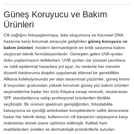
Güneş Koruyucu ve Bakım
Ürünleri
Cilt sağlığını fotoyaşlanmaya, leke oluşumuna ve hücresel DNA
hasarına karşı korumak amacıyla geliştirilen
güneş koruyucu ve
bakım ürünleri
, modern dermatolojinin en kritik savunma hattını
oluşturan teknik formülasyonlardır. Güneşten gelen UVA ışınları
doku yaşlanmasını tetiklerken, UVB ışınları ise yüzeyel yanıklara
ve ciddi epidermal hasarlara yol açar; bu nedenle her mevsim
düzenli fotokoruma disiplini uygulamak bilimsel bir gerekliliktir.
Allkaria koleksiyonunda yer alan tasarımsal çözümler; güneş kremi
& losyonları grubundan yüksek korumalı güneş yüz bakım ürünleri
seçeneklerine kadar her türlü ihtiyaca cevap verecek, uluslararası
SPF standartlarına sahip profesyonel ürünlerden titizlikle
seçilmiştir. Bir ürünün spektrum genişliğinden, fotostabilite
katsayısına ve içerdiği antioksidan komplekslerin saflık derecesine
kadar her teknik detay, kullanıcının cilt bariyerini radyasyona karşı
maksimize etmek üzere optimize edilmiştir. Kaliteli ham
maddelerden üretilen ve dermatolojik protokollerle sunulan