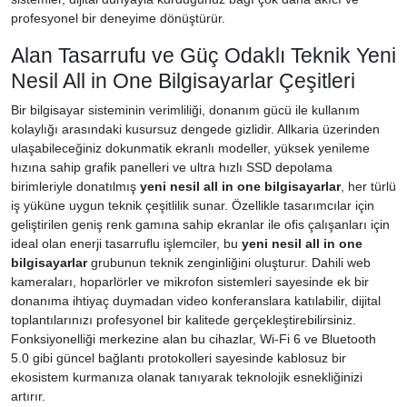
profesyonel bir deneyime dönüştürür.
Alan Tasarrufu ve Güç Odaklı Teknik Yeni
Nesil All in One Bilgisayarlar Çeşitleri
Bir bilgisayar sisteminin verimliliği, donanım gücü ile kullanım
kolaylığı arasındaki kusursuz dengede gizlidir. Allkaria üzerinden
ulaşabileceğiniz dokunmatik ekranlı modeller, yüksek yenileme
hızına sahip grafik panelleri ve ultra hızlı SSD depolama
birimleriyle donatılmış
yeni nesil all in one bilgisayarlar
, her türlü
iş yüküne uygun teknik çeşitlilik sunar. Özellikle tasarımcılar için
geliştirilen geniş renk gamına sahip ekranlar ile ofis çalışanları için
ideal olan enerji tasarruflu işlemciler, bu
yeni nesil all in one
bilgisayarlar
grubunun teknik zenginliğini oluşturur. Dahili web
kameraları, hoparlörler ve mikrofon sistemleri sayesinde ek bir
donanıma ihtiyaç duymadan video konferanslara katılabilir, dijital
toplantılarınızı profesyonel bir kalitede gerçekleştirebilirsiniz.
Fonksiyonelliği merkezine alan bu cihazlar, Wi-Fi 6 ve Bluetooth
5.0 gibi güncel bağlantı protokolleri sayesinde kablosuz bir
ekosistem kurmanıza olanak tanıyarak teknolojik esnekliğinizi
artırır.