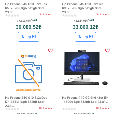
Hp Proone 245 G10 8t2s6es
Hp Proone 245 G10 8t2s7es
R5-7520u 8gb 512gb Ssd
R3-7320u 8gb 512gb Ssd
23.8''...
23.8''...
Stokta Yok
Stokta Yok
%20
%20
37.611,67₺
42.324,91₺
30.089,52₺
33.860,12₺
Talep Et
Talep Et
Hp Proone 240 G10 8t2d0es
Hp Proone 440 G9 9h6x3et I5-
I7-1355u 16gb 512gb Ssd
14500t 8gb 512gb Ssd 23.8''...
23.8'...
Stokta Yok
Stokta Yok
%20
%20