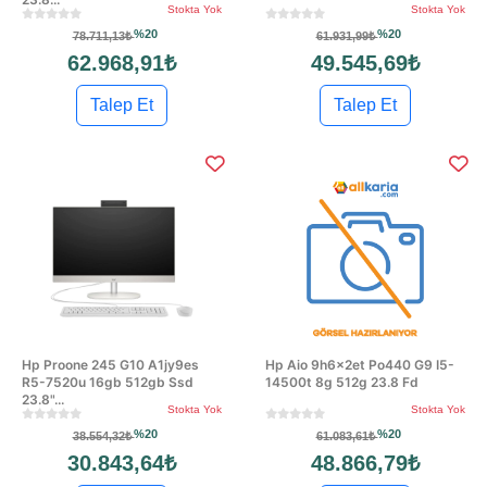
Stokta Yok
Stokta Yok
%20
%20
78.711,13₺
61.931,99₺
62.968,91₺
49.545,69₺
Talep Et
Talep Et
Hp Proone 245 G10 A1jy9es
Hp Aio 9h6x2et Po440 G9 I5-
R5-7520u 16gb 512gb Ssd
14500t 8g 512g 23.8 Fd
23.8"...
Stokta Yok
Stokta Yok
%20
%20
38.554,32₺
61.083,61₺
30.843,64₺
48.866,79₺