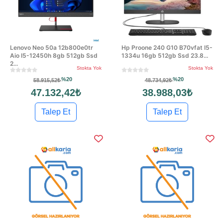
Lenovo Neo 50a 12b800e0tr
Hp Proone 240 G10 B70vfat I5-
Aio I5-12450h 8gb 512gb Ssd
1334u 16gb 512gb Ssd 23.8...
2...
Stokta Yok
Stokta Yok
%20
%20
58.915,52₺
48.734,92₺
47.132,42₺
38.988,03₺
Talep Et
Talep Et