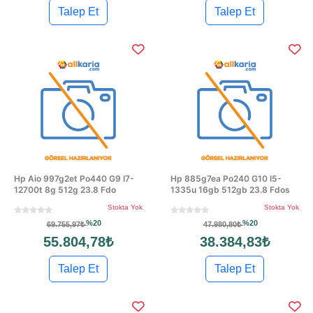
Talep Et
Talep Et
Hp Aio 997g2et Po440 G9 I7-
Hp 885g7ea Po240 G10 I5-
12700t 8g 512g 23.8 Fdo
1335u 16gb 512gb 23.8 Fdos
Stokta Yok
Stokta Yok
%20
%20
69.755,97₺
47.980,80₺
55.804,78₺
38.384,83₺
Talep Et
Talep Et