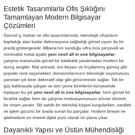
Estetik Tasarımlarla Ofis Şıklığını
Tamamlayan Modern Bilgisayar
Çözümleri
Güncel iç mekan ve ofis tasarımlarında, teknolojik cihazların
kapladığı alan kadar dekorasyona sağladığı görsel uyum da bir
prestij göstergesidir. Allkaria'nın sunduğu ultra ince çerçeveli ve
minimalist metal ayaklı
yeni nesil all in one bilgisayarlar
,
çalışma masanızda görsel bir kalabalık yaratmadan modern bir
duruş sergiler. Mat antrasit, inci beyazı ve fırçalanmış gümüş gibi
popüler renk seçenekleri, donanımlarınızın teknolojik vizyonunuzu
yansıtan şık birer dekoratif obje gibi görünmesini sağlar. Tek bir
güç kablosuyla çalışan ve tüm çevre birimlerini bünyesinde
toplayan bu şık
yeni nesil all in one bilgisayarlar
, hem görsel bir
ferahlık sağlar hem de çalışma motivasyonunuzu artıran düzenli
bir ortam yaratır. Stil sahibi bir teknoloji köşesi kurgularken, zarafeti
ve işlem gücünü bir arada sunan bu parçalar, modern bireyin ve
işletmelerin en önemli dijital yüzü olarak ön plana çıkar.
Dayanıklı Yapısı ve Üstün Mühendisliği