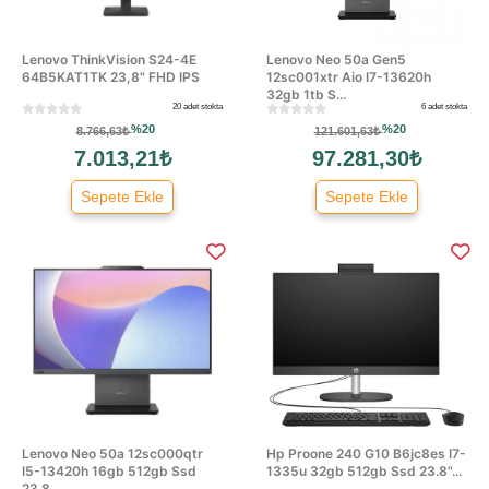
Lenovo ThinkVision S24-4E
Lenovo Neo 50a Gen5
64B5KAT1TK 23,8" FHD IPS
12sc001xtr Aio I7-13620h
32gb 1tb S...
20 adet stokta
6 adet stokta
%20
%20
8.766,63₺
121.601,63₺
7.013,21₺
97.281,30₺
Sepete Ekle
Sepete Ekle
Lenovo Neo 50a 12sc000qtr
Hp Proone 240 G10 B6jc8es I7-
I5-13420h 16gb 512gb Ssd
1335u 32gb 512gb Ssd 23.8"...
23.8...