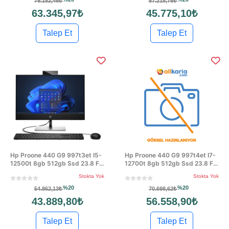
79.182,46₺
57.218,75₺
63.345,97₺
45.775,10₺
Talep Et
Talep Et
Hp Proone 440 G9 997t3et I5-
Hp Proone 440 G9 997t4et I7-
12500t 8gb 512gb Ssd 23.8 F...
12700t 8gb 512gb Ssd 23.8 F...
Stokta Yok
Stokta Yok
%20
%20
54.862,13₺
70.698,62₺
43.889,80₺
56.558,90₺
Talep Et
Talep Et