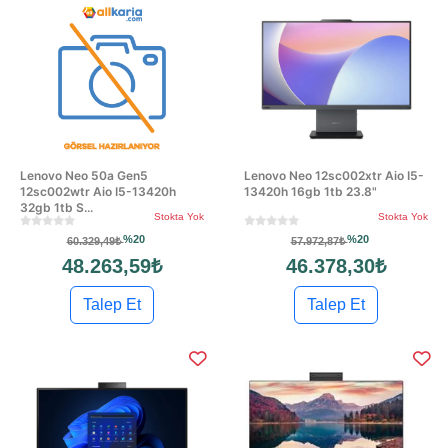
Lenovo Neo 50a Gen5
Lenovo Neo 12sc002xtr Aio I5-
12sc002wtr Aio I5-13420h
13420h 16gb 1tb 23.8"
32gb 1tb S...
Stokta Yok
Stokta Yok
%20
%20
60.329,49₺
57.972,87₺
48.263,59₺
46.378,30₺
Talep Et
Talep Et