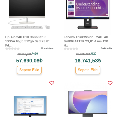
Hp Aio 240 G10 9h6h6et I5-
Lenovo ThinkVision T24D-40
1335u 16gb 512gb Ssd 23.8"
64B9GAT1TK 23,8" 4 ms 120
Fd...
Hz
20 adet stokta
5 adet stokta
%20
%20
72.112,59₺
20.926,79₺
57.690,08₺
16.741,53₺
Sepete Ekle
Sepete Ekle