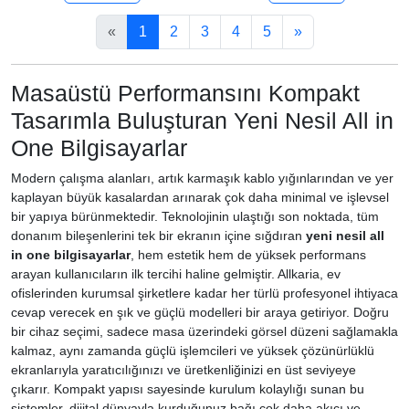
«
1
2
3
4
5
»
Masaüstü Performansını Kompakt
Tasarımla Buluşturan Yeni Nesil All in
One Bilgisayarlar
Modern çalışma alanları, artık karmaşık kablo yığınlarından ve yer
kaplayan büyük kasalardan arınarak çok daha minimal ve işlevsel
bir yapıya bürünmektedir. Teknolojinin ulaştığı son noktada, tüm
donanım bileşenlerini tek bir ekranın içine sığdıran
yeni nesil all
in one bilgisayarlar
, hem estetik hem de yüksek performans
arayan kullanıcıların ilk tercihi haline gelmiştir. Allkaria, ev
ofislerinden kurumsal şirketlere kadar her türlü profesyonel ihtiyaca
cevap verecek en şık ve güçlü modelleri bir araya getiriyor. Doğru
bir cihaz seçimi, sadece masa üzerindeki görsel düzeni sağlamakla
kalmaz, aynı zamanda güçlü işlemcileri ve yüksek çözünürlüklü
ekranlarıyla yaratıcılığınızı ve üretkenliğinizi en üst seviyeye
çıkarır. Kompakt yapısı sayesinde kurulum kolaylığı sunan bu
sistemler, dijital dünyayla kurduğunuz bağı çok daha akıcı ve