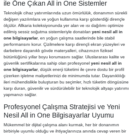
ile Öne Çıkan All in One Sistemler
Teknolojik cihaz yatırımlarında uzun ömürlülük, donanımın sürekli
değişen yazılımlara ve yoğun kullanıma karşı gösterdiği dirençle
ölçülür. Allkaria koleksiyonunda yer alan ve ısı dağılımı optimize
edilmiş sessiz soğutma sistemleriyle donatılan
yeni nesil all in
one bilgisayarlar
, en yoğun çalışma saatlerinde bile stabil
performansını korur. Çizilmelere karşı dirençli ekran yüzeyleri ve
darbelere dayanıklı gövde materyalleri, cihazınızın fiziksel
bütünlüğünü yıllar boyu korumasını sağlar. Uluslararası kalite ve
güvenlik sertifikalarına sahip olan profesyonel
yeni nesil all in
one bilgisayarlar
, düşük enerji tüketimi ile çevre dostu bir profil
çizerken işletme maliyetlerinizi de minimumda tutar. Dayanıklılığı
ileri mühendislikle buluşturan bu seçimler, hızlı tüketim döngüsüne
karşı duran, güvenilir ve sürdürülebilir bir teknolojik altyapı yatırımı
yapmanızı sağlar.
Profesyonel Çalışma Stratejisi ve Yeni
Nesil All in One Bilgisayarlar Uyumu
Mükemmel bir dijital çalışma alanı kurmak, her bir donanımın
birbiriyle uyumlu olduğu ve ihtiyaçlarınıza anında cevap veren bir