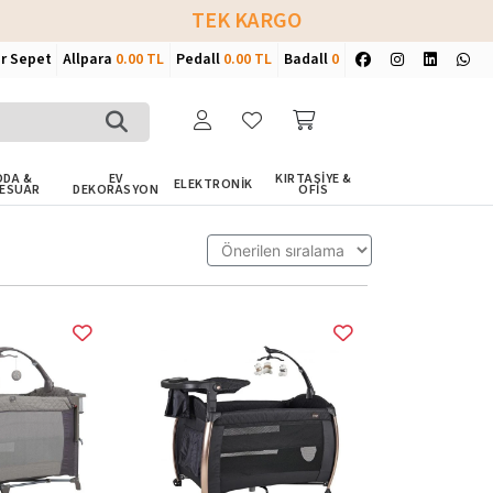
TEK KARGO
ir Sepet
Allpara
0.00 TL
Pedall
0.00 TL
Badall
0
DA &
EV
KIRTASİYE &
ELEKTRONİK
ESUAR
DEKORASYON
OFİS