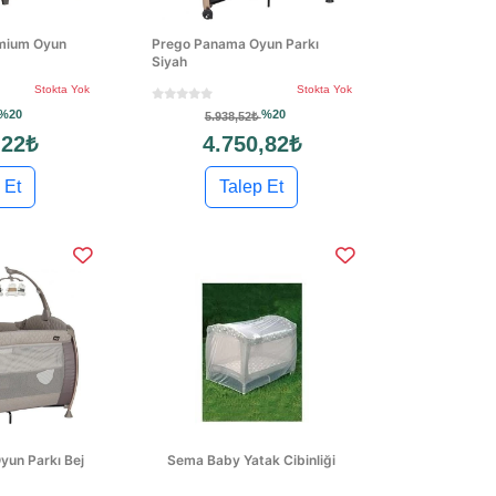
mium Oyun
Prego Panama Oyun Parkı
Siyah
Stokta Yok
Stokta Yok
%20
%20
5.938,52₺
,22₺
4.750,82₺
 Et
Talep Et
un Parkı Bej
Sema Baby Yatak Cibinliği