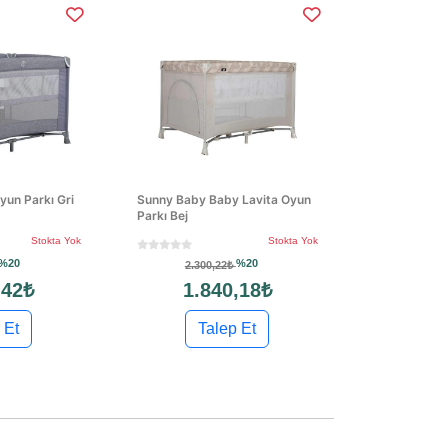
yun Parkı Gri
Sunny Baby Baby Lavita Oyun
Parkı Bej
Stokta Yok
Stokta Yok
%20
%20
2.300,22₺
,42₺
1.840,18₺
 Et
Talep Et