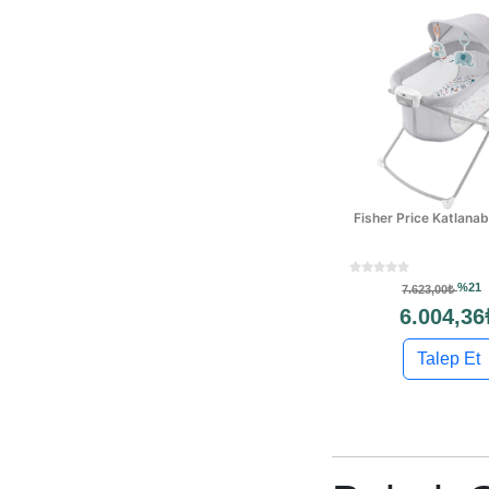
Fisher Price Katlanabi
%21
7.623,00₺
6.004,36
Talep Et