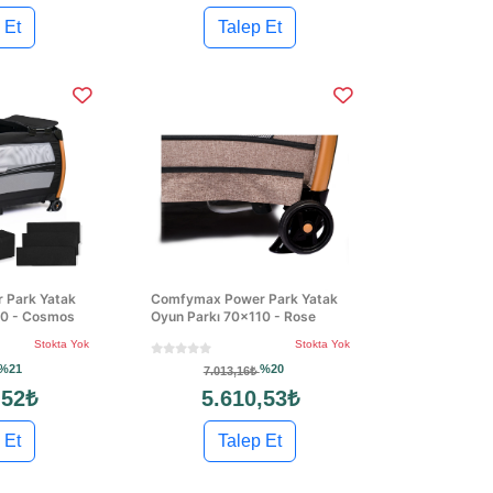
 Et
Talep Et
 Park Yatak
Comfymax Power Park Yatak
10 - Cosmos
Oyun Parkı 70x110 - Rose
Stokta Yok
Stokta Yok
%21
%20
7.013,16₺
,52₺
5.610,53₺
 Et
Talep Et