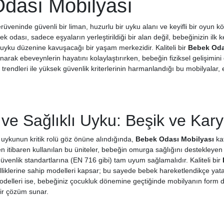
dası Mobilyası
üveninde güvenli bir liman, huzurlu bir uyku alanı ve keyifli bir oyun 
 odası, sadece eşyaların yerleştirildiği bir alan değil, bebeğinizin ilk ke
r uyku düzenine kavuşacağı bir yaşam merkezidir. Kaliteli bir
Bebek Oda
unarak ebeveynlerin hayatını kolaylaştırırken, bebeğin fiziksel gelişimi
 trendleri ile yüksek güvenlik kriterlerinin harmanlandığı bu mobilyalar
ve Sağlıklı Uyku: Beşik ve Kary
 uykunun kritik rolü göz önüne alındığında,
Bebek Odası Mobilyası
kat
itibaren kullanılan bu üniteler, bebeğin omurga sağlığını destekleyen s
 güvenlik standartlarına (EN 716 gibi) tam uyum sağlamalıdır. Kaliteli bir
lliklerine sahip modelleri kapsar; bu sayede bebek hareketlendikçe yatak
delleri ise, bebeğiniz çocukluk dönemine geçtiğinde mobilyanın form d
ir çözüm sunar.