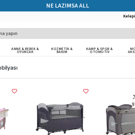
NE LAZIMSA ALL
Kelep
ANNE & BEBEK &
KOZMETİK &
KAMP & SPOR &
MO
OYUNCAK
BAKIM
OTOMOTİV
AKS
bilyası