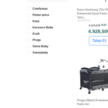
Comfymax
Kanz Hamburg 70x1
Dönenceli Oyun Parkı
Fisher-price
Yata...
Kanz
%20
6.160,62₺
Keremce Bebe
4.928,50
Kraft
Prego
Talep Et
Sema Baby
Sunnybaby
Prego Miami Premium
Parkı Gri