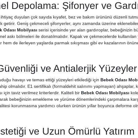
el Depolama: Şifonyer ve Gard
ihtiyaç duyulan çok sayıda kıyafet, bez ve bakım ürününü düzenli tutm
 getirir. Geniş çekmeceli şifonyerler, aynı zamanda üzerine eklenebilen 
k Odası Mobilyası
serisi içerisinde yer alan gardıroplar, bebeğinizin
onel askı bölmeleri ile donatılmalıdır. Kapak ve çekmecelerde kullanılan 
ar hem de ilerleyen yaşlarda parmak sıkışması gibi ev kazalarının önüne
üvenliği ve Antialerjik Yüzeyler
uğu havayı ve temas ettiği yüzeyleri etkilediği için
Bebek Odası Mobi
ahip olmalıdır. E1 sertifikalı (formaldehit salınımı yapmayan) ahşaplar, 
çin taviz verilmez kriterlerdir. Kaliteli bir
Bebek Odası Mobilyası
kole
rak bebeğinizin emekleme ve yürüme dönemlerindeki çarpmalara karşı ri
kalitesi korunmasına yardımcı olurken ürünün yıllar boyunca deforme olma
stetiği ve Uzun Ömürlü Yatırım