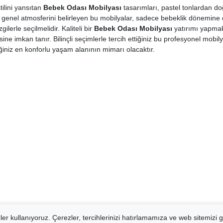
ilini yansıtan
Bebek Odası Mobilyası
tasarımları, pastel tonlardan do
genel atmosferini belirleyen bu mobilyalar, sadece bebeklik dönemine de
ilerle seçilmelidir. Kaliteli bir
Bebek Odası Mobilyası
yatırımı yapmak
sine imkan tanır. Bilinçli seçimlerle tercih ettiğiniz bu profesyonel mobi
ğiniz en konforlu yaşam alanının mimarı olacaktır.
er kullanıyoruz. Çerezler, tercihlerinizi hatırlamamıza ve web sitemizi g