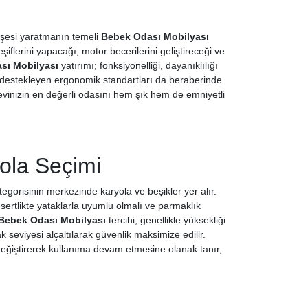
köşesi yaratmanın temeli
Bebek Odası Mobilyası
şiflerini yapacağı, motor becerilerini geliştireceği ve
sı Mobilyası
yatırımı; fonksiyonelliği, dayanıklılığı
ni destekleyen ergonomik standartları da beraberinde
, evinizin en değerli odasını hem şık hem de emniyetli
ola Seçimi
egorisinin merkezinde karyola ve beşikler yer alır.
ertlikte yataklarla uyumlu olmalı ve parmaklık
Bebek Odası Mobilyası
tercihi, genellikle yüksekliği
 seviyesi alçaltılarak güvenlik maksimize edilir.
eğiştirerek kullanıma devam etmesine olanak tanır,