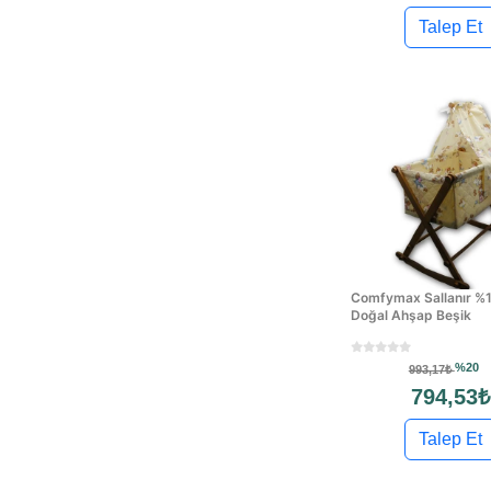
Talep Et
Comfymax Sallanır %
Doğal Ahşap Beşik
%20
993,17₺
794,53₺
Talep Et