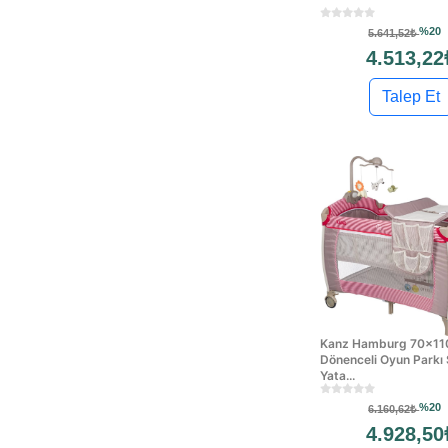
%20
5.641,52₺
4.513,22
Talep Et
Kanz Hamburg 70x1
Dönenceli Oyun Parkı
Yata...
%20
6.160,62₺
4.928,50