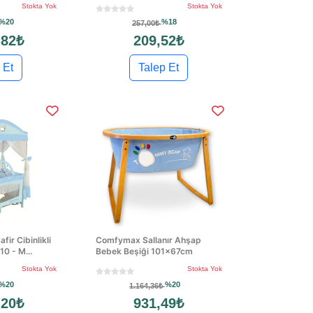
Stokta Yok
Stokta Yok
%20
%18
257,00₺
,82₺
209,52₺
 Et
Talep Et
fir Cibinlikli
Comfymax Sallanır Ahşap
10 - M...
Bebek Beşiği 101x67cm
Stokta Yok
Stokta Yok
%20
%20
1.164,36₺
,20₺
931,49₺