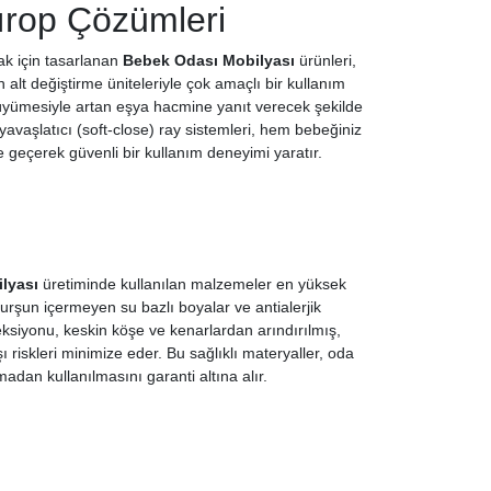
ırop Çözümleri
ak için tasarlanan
Bebek Odası Mobilyası
ürünleri,
alt değiştirme üniteleriyle çok amaçlı bir kullanım
 büyümesiyle artan eşya hacmine yanıt verecek şekilde
yavaşlatıcı (soft-close) ray sistemleri, hem bebeğiniz
 geçerek güvenli bir kullanım deneyimi yaratır.
lyası
üretiminde kullanılan malzemeler en yüksek
kurşun içermeyen su bazlı boyalar ve antialerjik
ksiyonu, keskin köşe ve kenarlardan arındırılmış,
skleri minimize eder. Bu sağlıklı materyaller, oda
dan kullanılmasını garanti altına alır.