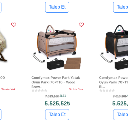
Talep Et
Talep
100
Comfymax Power Park Yatak
Comfymax Power
Oyun Parkı 70x110 - Wood
Oyun Parkı 70x1
Brow...
Bl...
Stokta Yok
Stokta Yok
%21
7.013,16₺
7.013,16₺
5.525,52₺
5.525
Talep Et
Talep