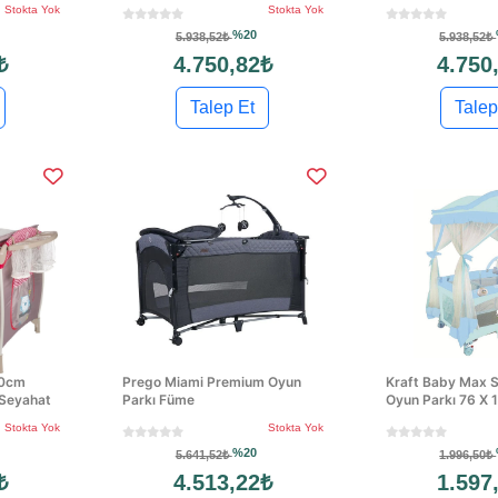
Stokta Yok
Stokta Yok
%20
5.938,52₺
5.938,52₺
₺
4.750,82₺
4.750
Talep Et
Talep
10cm
Prego Miami Premium Oyun
Kraft Baby Max Sa
 Seyahat
Parkı Füme
Oyun Parkı 76 X 1
Stokta Yok
Stokta Yok
%20
5.641,52₺
1.996,50₺
₺
4.513,22₺
1.597