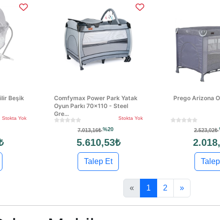
lir Beşik
Comfymax Power Park Yatak
Prego Arizona O
Oyun Parkı 70x110 - Steel
Gre...
Stokta Yok
Stokta Yok
%20
7.013,16₺
2.523,02₺
₺
5.610,53₺
2.018
Talep Et
Talep
«
1
2
»