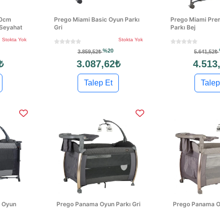
10cm
Prego Miami Basic Oyun Parkı
Prego Miami Pre
 Seyahat
Gri
Parkı Bej
Stokta Yok
Stokta Yok
%20
3.859,52₺
5.641,52₺
₺
3.087,62₺
4.513
Talep Et
Talep
 Oyun
Prego Panama Oyun Parkı Gri
Prego Panama Oy