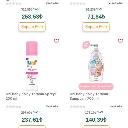
2 adet stokta
21 adet stokta
%20
%21
316,95₺
91,23₺
253,53₺
71,84₺
Sepete Ekle
Sepete Ekle
Uni Baby Kolay Tarama Spreyi
Uni Baby Kolay Tarama
200 ml
Şampuanı 700 ml
3 adet stokta
4 adet stokta
%20
%21
297,00₺
178,19₺
237,61₺
140,39₺