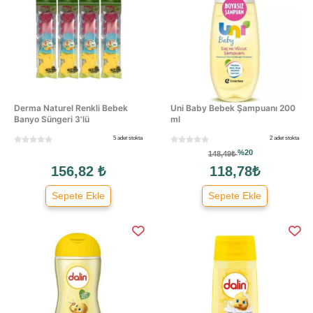
Derma Naturel Renkli Bebek
Uni Baby Bebek Şampuanı 200
Banyo Süngeri 3'lü
ml
5 adet stokta
2 adet stokta
%20
148,49₺
156,82 ₺
118,78₺
Sepete Ekle
Sepete Ekle