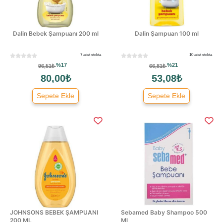
Dalin Bebek Şampuanı 200 ml
Dalin Şampuan 100 ml
7 adet stokta
10 adet stokta
%17
%21
96,51₺
66,81₺
80,00₺
53,08₺
Sepete Ekle
Sepete Ekle
JOHNSONS BEBEK ŞAMPUANI
Sebamed Baby Shampoo 500
200 ML
Ml