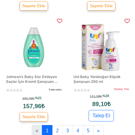
Sepete Ekle
Sepete Ekle
Johnson’s Baby Söz Dinleyen
Uni Baby Yenidoğan Köpük
Saçlar İçin Kremli Şampuan ...
Şampuan 200 ml
Stokta Yok
9 adet stokta
%20
111,38₺
%21
200,46₺
89,10₺
157,96₺
Talep Et
Sepete Ekle
«
1
2
3
4
5
»