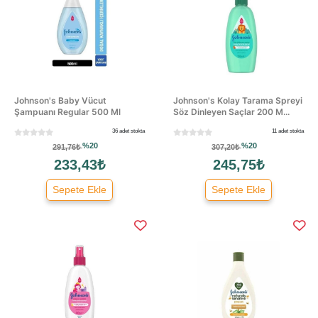
Johnson's Baby Vücut
Johnson's Kolay Tarama Spreyi
Şampuanı Regular 500 Ml
Söz Dinleyen Saçlar 200 M...
36 adet stokta
11 adet stokta
%20
%20
291,76₺
307,20₺
233,43₺
245,75₺
Sepete Ekle
Sepete Ekle