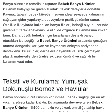
Banyo sürecinin temelini oluşturan
Bebek Banyo Ürünleri
,
kullanım kolaylığı ve güvenlik odaklı teknik detaylarla donatılır.
Kaymaz tabanlı bebek küvetleri, suyun ideal seviyede kalmasını
sağlayan gider yapılarıyla ebeveynlere pratik çözümler sunar.
Özellikle ilk aylarda kullanılan banyo fileleri, bebeği suyun üzerinde
güvenle tutarak ebeveynin iki elini de özgürce kullanmasına imkan
tanır. Daha büyük bebekler için tasarlanan destekli banyo
oturakları ise seçtiğiniz
Bebek Banyo Ürünleri
arasında çocuğun
oturma dengesini koruyan ve kaymasını önleyen bariyerlerle
desteklenir. Bu ürünler, darbelere dayanıklı ve BPA içermeyen
plastik materyallerden üretilerek uzun ömürlü ve sağlıklı bir
kullanım vaat eder.
Tekstil ve Kurulama: Yumuşak
Dokunuşlu Bornoz ve Havlular
Banyo sonrası vücut ısısının korunması, bebek sağlığı için en az
yıkama süreci kadar kritiktir. Bu aşamada devreye giren
Bebek
Banyo Ürünleri
, %100 pamuklu ve yüksek emiciliğe sahip havlu