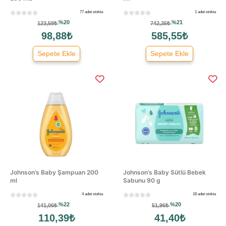
77 adet stokta
1 adet stokta
%20
%21
123,58₺
742,35₺
98,88₺
585,55₺
Sepete Ekle
Sepete Ekle
Johnson’s Baby Şampuan 200
Johnson’s Baby Sütlü Bebek
ml
Sabunu 90 g
4 adet stokta
18 adet stokta
%22
%20
141,06₺
51,96₺
110,39₺
41,40₺