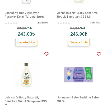
Johnson's Baby Işıldayan
Johnson's Naturally Sensitive
Parlaklık Kolay Tarama Spreyi
Bebek Şampuanı 395 Ml
...
11 adet stokta
2 adet stokta
%20
%22
303,78₺
316,95₺
243,03₺
246,90₺
Sepete Ekle
Sepete Ekle
Johnson's Baby Naturally
Johnson's Baby Bedtime Sabun
Sensitive Vücut Şampuanı 395
90 Gr
M...