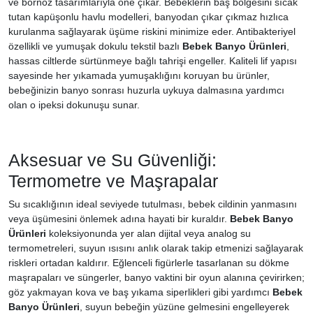
ve bornoz tasarımlarıyla öne çıkar. Bebeklerin baş bölgesini sıcak
tutan kapüşonlu havlu modelleri, banyodan çıkar çıkmaz hızlıca
kurulanma sağlayarak üşüme riskini minimize eder. Antibakteriyel
özellikli ve yumuşak dokulu tekstil bazlı
Bebek Banyo Ürünleri
,
hassas ciltlerde sürtünmeye bağlı tahrişi engeller. Kaliteli lif yapısı
sayesinde her yıkamada yumuşaklığını koruyan bu ürünler,
bebeğinizin banyo sonrası huzurla uykuya dalmasına yardımcı
olan o ipeksi dokunuşu sunar.
Aksesuar ve Su Güvenliği:
Termometre ve Maşrapalar
Su sıcaklığının ideal seviyede tutulması, bebek cildinin yanmasını
veya üşümesini önlemek adına hayati bir kuraldır.
Bebek Banyo
Ürünleri
koleksiyonunda yer alan dijital veya analog su
termometreleri, suyun ısısını anlık olarak takip etmenizi sağlayarak
riskleri ortadan kaldırır. Eğlenceli figürlerle tasarlanan su dökme
maşrapaları ve süngerler, banyo vaktini bir oyun alanına çevirirken;
göz yakmayan kova ve baş yıkama siperlikleri gibi yardımcı
Bebek
Banyo Ürünleri
, suyun bebeğin yüzüne gelmesini engelleyerek