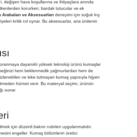
ri, değişen hava koşullarına ve ihtiyaçlara anında
 etkenlerden korurken; bardak tutucular ve ek
 Arabaları ve Aksesuarları
deneyimi için soğuk kış
eleri kritik rol oynar. Bu aksesuarlar, ana ünitenin
ısı
pranmaya dayanıklı yüksek teknoloji ürünü kumaşlar
, bebeğinizi hem beklenmedik yağmurlardan hem de
mizlenebilen ve leke tutmayan kumaş yapısıyla hijyen
etmeden hizmet verir. Bu materyal seçimi, ürünün
ğı sunar.
ri
k için düzenli bakım rutinleri uygulanmalıdır.
şmesini engeller. Kumaş bölümlerin üretici