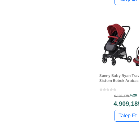
Sunny Baby Ryan Trav
Sistem Bebek Arabası
%20
6.136,47₺
4.909,18
Talep Et