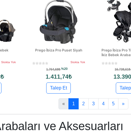
Bebek
Prego İbiza Pro Puset Siyah
Prego İbiza Pro T
İkiz Bebek Araba
Stokta Yok
Stokta Yok
%20
1.764,68₺
16.738,61
8₺
1.411,74₺
13.390
Talep Et
Talep
«
1
2
3
4
5
»
rabaları ve Aksesuarları