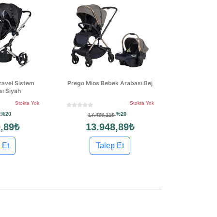
ravel Sistem
Prego Mios Bebek Arabası Bej
sı Siyah
Stokta Yok
Stokta Yok
%20
%20
₺
17.436,11₺
,89₺
13.948,89₺
 Et
Talep Et