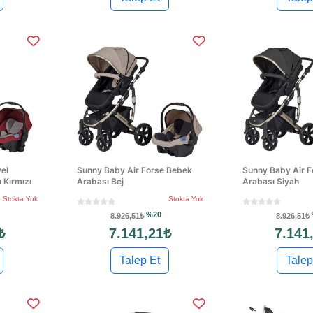
el
Sunny Baby Air Forse Bebek
Sunny Baby Air 
 Kırmızı
Arabası Bej
Arabası Siyah
Stokta Yok
Stokta Yok
%20
8.926,51₺
8.926,51₺
₺
7.141,21₺
7.141
Talep Et
Talep