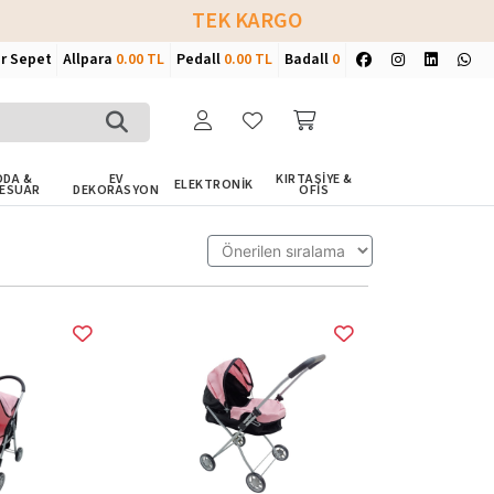
TEK KARGO
ir Sepet
Allpara
0.00 TL
Pedall
0.00 TL
Badall
0
DA &
EV
KIRTASİYE &
ELEKTRONİK
ESUAR
DEKORASYON
OFİS