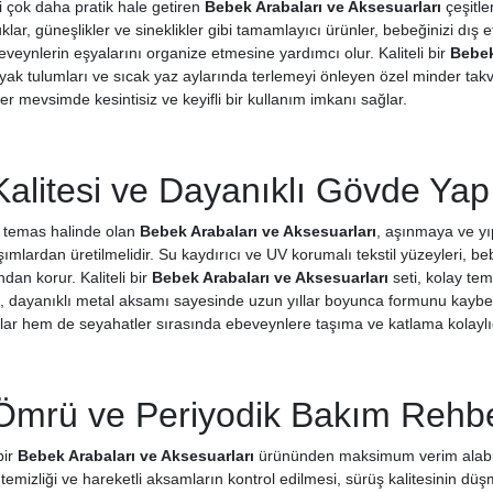
i çok daha pratik hale getiren
Bebek Arabaları ve Aksesuarları
çeşitle
lar, güneşlikler ve sineklikler gibi tamamlayıcı ürünler, bebeğinizi dış
veynlerin eşyalarını organize etmesine yardımcı olur. Kaliteli bir
Bebek
yak tulumları ve sıcak yaz aylarında terlemeyi önleyen özel minder takviy
 her mevsimde kesintisiz ve keyifli bir kullanım imkanı sağlar.
Kalitesi ve Dayanıklı Gövde Yap
 temas halinde olan
Bebek Arabaları ve Aksesuarları
, aşınmaya ve yı
aşımlardan üretilmelidir. Su kaydırıcı ve UV korumalı tekstil yüzeyleri
ndan korur. Kaliteli bir
Bebek Arabaları ve Aksesuarları
seti, kolay te
n, dayanıklı metal aksamı sayesinde uzun yıllar boyunca formunu kayb
lar hem de seyahatler sırasında ebeveynlere taşıma ve katlama kolaylı
Ömrü ve Periyodik Bakım Rehbe
bir
Bebek Arabaları ve Aksesuarları
ürününden maksimum verim alabilme
 temizliği ve hareketli aksamların kontrol edilmesi, sürüş kalitesinin dü