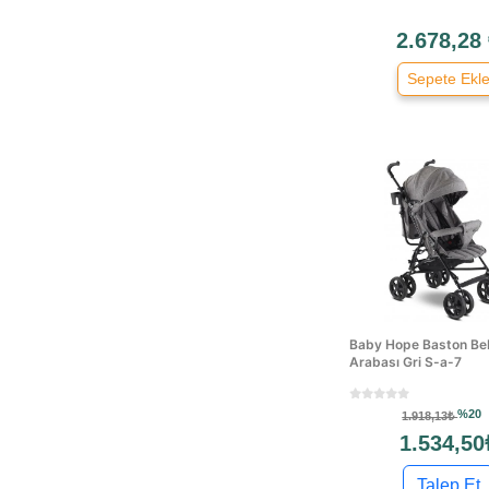
Quinny
2.678,28
Sema Baby
Sunnybaby
Sepete Ekl
Teka
Vardem
Yoyko
Baby Hope Baston Be
Arabası Gri S-a-7
%20
1.918,13₺
1.534,50
Talep Et