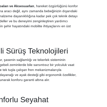
aları ve Aksesuarları
, hareket özgürlüğünü konfor
ıma aracı değil, aynı zamanda bebeğinizin dışarıdaki
malzeme dayanıklılığına kadar pek çok teknik detayı
deller ve bu deneyimi zenginleştiren yardımcı
ehir hayatındaki mobilite ihtiyaçlarını en üst
 Sürüş Teknolojileri
r, şasenin sağlamlığı ve tekerlek sisteminin
beli zeminlerde bile sarsıntısız bir yolculuk vaat
ve tek tuşla çalışan fren mekanizmalarıyla
t dayanağı ve ayak desteği gibi ergonomik özellikler,
narak konforu garanti altına alır.
nforlu Seyahat