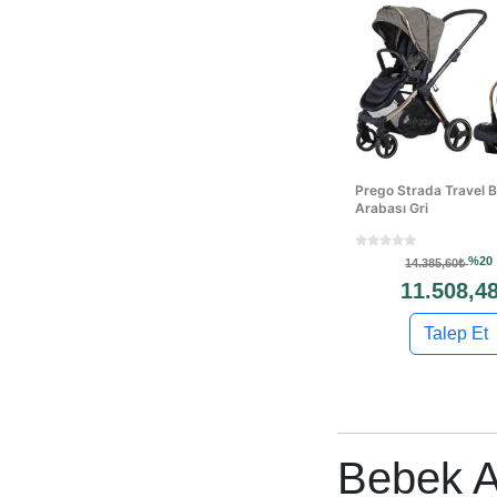
Prego Strada Travel 
Arabası Gri
%20
14.385,60₺
11.508,4
Talep Et
Bebek A