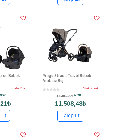
Forse Bebek
Prego Strada Travel Bebek
Arabası Bej
Stokta Yok
Stokta Yok
%20
%20
14.385,60₺
,21₺
11.508,48₺
 Et
Talep Et