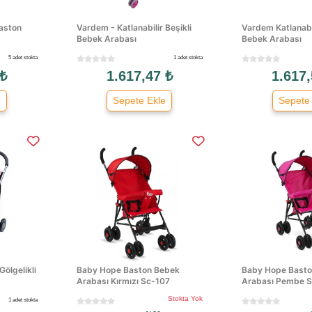
Baston
Vardem - Katlanabilir Beşikli
Vardem Katlanabil
Bebek Arabası
Bebek Arabası
5 adet stokta
1 adet stokta
 ₺
1.617,47 ₺
1.617,
e
Sepete Ekle
Sepete
Gölgelikli
Baby Hope Baston Bebek
Baby Hope Basto
Arabası Kırmızı Sc-107
Arabası Pembe 
Stokta Yok
1 adet stokta