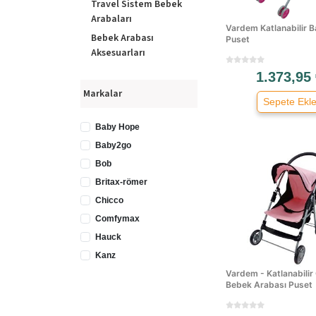
Travel Sistem Bebek
Arabaları
Vardem Katlanabilir 
Bebek Arabası
Puset
Aksesuarları
1.373,95
Markalar
Sepete Ekl
Baby Hope
Baby2go
Bob
Britax-römer
Chicco
Comfymax
Hauck
Kanz
Vardem - Katlanabilir 
Maxi-cosi
Bebek Arabası Puset
Pierre Cardin
Prego