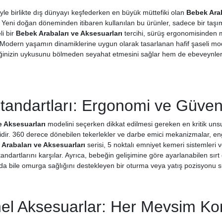
yle birlikte dış dünyayı keşfederken en büyük müttefiki olan
Bebek Arab
ir. Yeni doğan döneminden itibaren kullanılan bu ürünler, sadece bir taş
li bir
Bebek Arabaları ve Aksesuarları
tercihi, sürüş ergonomisinden 
 Modern yaşamın dinamiklerine uygun olarak tasarlanan hafif şaseli mo
nizin uykusunu bölmeden seyahat etmesini sağlar hem de ebeveynlerin ş
andartları: Ergonomi ve Güvenli
e Aksesuarları
modelini seçerken dikkat edilmesi gereken en kritik unsu
dir. 360 derece dönebilen tekerlekler ve darbe emici mekanizmalar, enge
Arabaları ve Aksesuarları
serisi, 5 noktalı emniyet kemeri sistemleri 
tandartlarını karşılar. Ayrıca, bebeğin gelişimine göre ayarlanabilen sır
da bile omurga sağlığını destekleyen bir oturma veya yatış pozisyonu su
el Aksesuarlar: Her Mevsim Ko