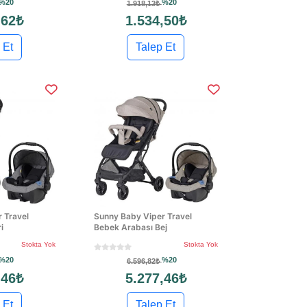
%20
%20
1.918,13₺
,62₺
1.534,50₺
 Et
Talep Et
 Travel
Sunny Baby Viper Travel
i
Bebek Arabası Bej
Stokta Yok
Stokta Yok
%20
%20
6.596,82₺
,46₺
5.277,46₺
 Et
Talep Et