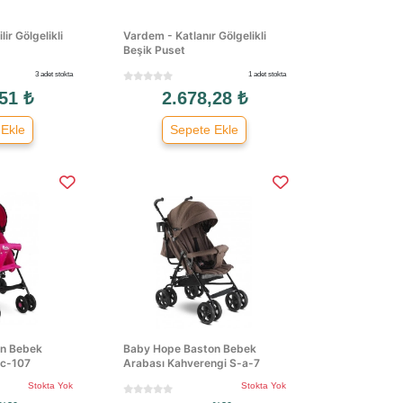
ir Gölgelikli
Vardem - Katlanır Gölgelikli
Beşik Puset
3 adet stokta
1 adet stokta
51 ₺
2.678,28 ₺
 Ekle
Sepete Ekle
n Bebek
Baby Hope Baston Bebek
Sc-107
Arabası Kahverengi S-a-7
Stokta Yok
Stokta Yok