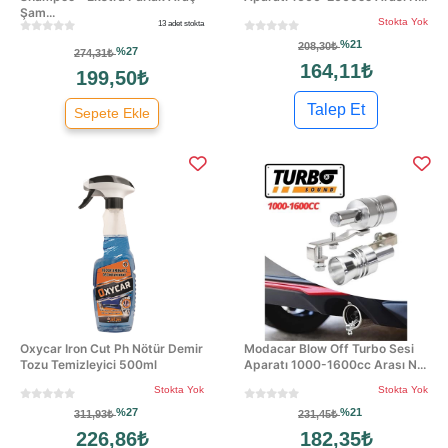
Şam...
Stokta Yok
13 adet stokta
%21
208,30₺
%27
274,31₺
164,11₺
199,50₺
Talep Et
Sepete Ekle
Oxycar Iron Cut Ph Nötür Demir
Modacar Blow Off Turbo Sesi
Tozu Temizleyici 500ml
Aparatı 1000-1600cc Arası N...
Stokta Yok
Stokta Yok
%27
%21
311,93₺
231,45₺
226,86₺
182,35₺