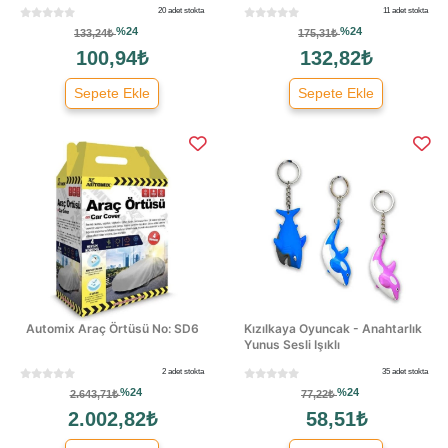
20 adet stokta
11 adet stokta
%24
%24
133,24₺
175,31₺
100,94₺
132,82₺
Sepete Ekle
Sepete Ekle
Automix Araç Örtüsü No: SD6
Kızılkaya Oyuncak - Anahtarlık
Yunus Sesli Işıklı
2 adet stokta
35 adet stokta
%24
%24
2.643,71₺
77,22₺
2.002,82₺
58,51₺