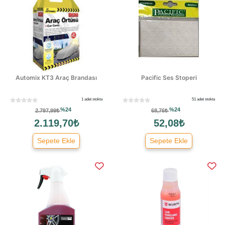
Automix KT3 Araç Brandası
Pacific Ses Stoperi
1 adet stokta
51 adet stokta
%24
%24
2.797,99₺
68,76₺
2.119,70₺
52,08₺
Sepete Ekle
Sepete Ekle