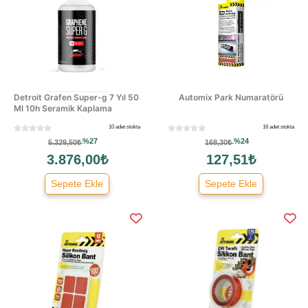
Detroit Grafen Super-g 7 Yıl 50
Automix Park Numaratörü
Ml 10h Seramik Kaplama
10 adet stokta
16 adet stokta
%27
%24
5.329,50₺
168,30₺
3.876,00₺
127,51₺
Sepete Ekle
Sepete Ekle