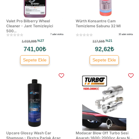
Valet Pro Bilberry Wheel
Würth Konsantre Cam
Cleaner - Jant Temizleyici
Temizleme Sabunu 32 Ml
500...
7 adet stokta
10 adet stokta
%27
%21
1.018,88₺
117,56₺
741,00₺
92,62₺
Sepete Ekle
Sepete Ekle
Upcare Glossy Wash Car
Modacar Blow Off Turbo Sesi
Shampoo - Ekstra Parlak Araç
Aparatı 1600-2000cc Arası N...