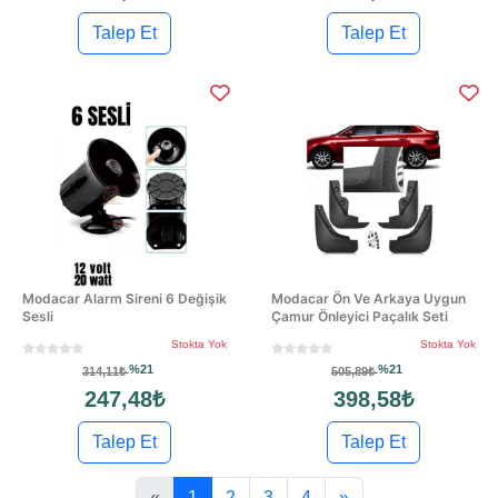
Talep Et
Talep Et
Modacar Alarm Sireni 6 Değişik
Modacar Ön Ve Arkaya Uygun
Sesli
Çamur Önleyici Paçalık Seti
Stokta Yok
Stokta Yok
%21
%21
314,11₺
505,89₺
247,48₺
398,58₺
Talep Et
Talep Et
«
1
2
3
4
»