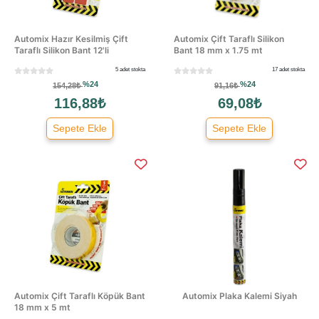
Automix Hazır Kesilmiş Çift
Automix Çift Taraflı Silikon
Taraflı Silikon Bant 12'li
Bant 18 mm x 1.75 mt
5 adet stokta
17 adet stokta
%24
%24
154,28₺
91,16₺
116,88₺
69,08₺
Sepete Ekle
Sepete Ekle
Automix Çift Taraflı Köpük Bant
Automix Plaka Kalemi Siyah
18 mm x 5 mt