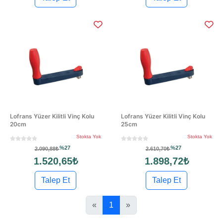
Lofrans Yüzer Kilitli Vinç Kolu
Lofrans Yüzer Kilitli Vinç Kolu
20cm
25cm
Stokta Yok
Stokta Yok
%27
%27
2.090,88₺
2.610,70₺
1.520,65₺
1.898,72₺
Talep Et
Talep Et
«
1
»