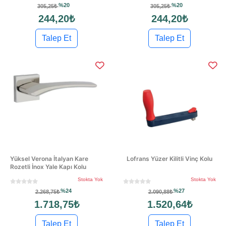
%20
%20
305,25₺
305,25₺
244,20₺
244,20₺
Talep Et
Talep Et
Yüksel Verona İtalyan Kare
Lofrans Yüzer Kilitli Vinç Kolu
Rozetli İnox Yale Kapı Kolu
Stokta Yok
Stokta Yok
%24
%27
2.268,75₺
2.090,88₺
1.718,75₺
1.520,64₺
Talep Et
Talep Et