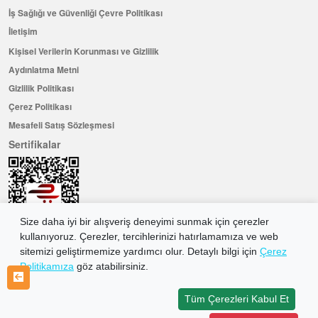
İş Sağlığı ve Güvenliği Çevre Politikası
İletişim
Kişisel Verilerin Korunması ve Gizlilik
Aydınlatma Metni
Gizlilik Politikası
Çerez Politikası
Mesafeli Satış Sözleşmesi
Sertifikalar
Size daha iyi bir alışveriş deneyimi sunmak için çerezler
kullanıyoruz. Çerezler, tercihlerinizi hatırlamamıza ve web
sitemizi geliştirmemize yardımcı olur. Detaylı bilgi için
Çerez
Politikamıza
göz atabilirsiniz.
Hemen Üye Olun ...ve 100 ₺ değerinde indirim kuponu kazanın
Üye Ol
Tüm Çerezleri Kabul Et