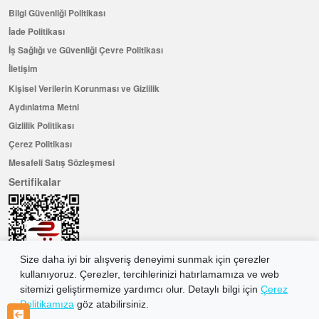
Bilgi Güvenliği Politikası
İade Politikası
İş Sağlığı ve Güvenliği Çevre Politikası
İletişim
Kişisel Verilerin Korunması ve Gizlilik
Aydınlatma Metni
Gizlilik Politikası
Çerez Politikası
Mesafeli Satış Sözleşmesi
Sertifikalar
Size daha iyi bir alışveriş deneyimi sunmak için çerezler
kullanıyoruz. Çerezler, tercihlerinizi hatırlamamıza ve web
sitemizi geliştirmemize yardımcı olur. Detaylı bilgi için
Çerez
Politikamıza
göz atabilirsiniz.
Hemen Üye Olun ...ve 100 ₺ değerinde indirim kuponu kazanın