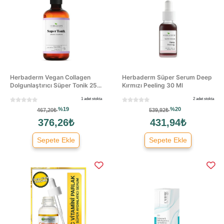
Herbaderm Vegan Collagen
Herbaderm Süper Serum Deep
Dolgunlaştırıcı Süper Tonik 25...
Kırmızı Peeling 30 Ml
1 adet stokta
2 adet stokta
%19
%20
467,20₺
539,92₺
376,26₺
431,94₺
Sepete Ekle
Sepete Ekle