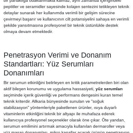
bir parlaklığa odaklanmakla kalmaz, aynı zamanda içeriğindeki
peptitler ve seramidler sayesinde kolajen sentezini tetikleyen teknik
detaylar sunarak her kullanımda verimli bir gelişim sürecine
çevirmeyi başarır ve kullanıcının cilt potansiyelini sahaya en verimli
şekilde yansıtmasına profesyonel bir teknik üstünlükle destek
olmaya devam etmektedir.
Penetrasyon Verimi ve Donanım
Standartları: Yüz Serumları
Donanımları
Bir serumun etkinliğini belirleyen en kritik parametrelerden biri olan
aktif bileşen korunumu ve uygulama hassasiyeti,
yüz serumları
seçiminde içerik güvenliği ve performans dengesini kuran temel
teknik kriterdir. Allkaria bünyesinde sunulan ve "soğuk
stabilizasyon" yöntemleriyle paketlenen ürünler, ısıya duyarlı
vitaminlerin etkinliğini teknik bir altyapı ile muhafaza ederek
kullanıcıya profesyonel seçenekler olarak öne çıkar. Öte yandan,
serumun emilimini artırmak amacıyla kullanılan dermaroller veya
yüz masajı donanımları, mikro kanallar açarak ürünün penetrasyon