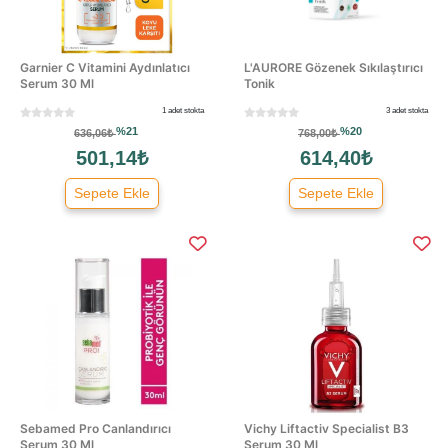
Garnier C Vitamini Aydınlatıcı
L'AURORE Gözenek Sıkılaştırıcı
Serum 30 Ml
Tonik
1 adet stokta
3 adet stokta
%21
%20
636,06₺
768,00₺
501,14₺
614,40₺
Sepete Ekle
Sepete Ekle
Sebamed Pro Canlandırıcı
Vichy Liftactiv Specialist B3
Serum 30 Ml
Serum 30 Ml