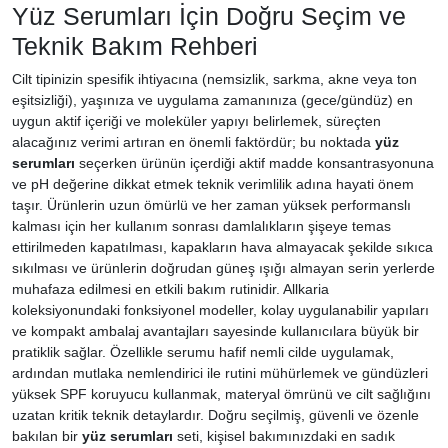
Yüz Serumları İçin Doğru Seçim ve
Teknik Bakım Rehberi
Cilt tipinizin spesifik ihtiyacına (nemsizlik, sarkma, akne veya ton
eşitsizliği), yaşınıza ve uygulama zamanınıza (gece/gündüz) en
uygun aktif içeriği ve moleküler yapıyı belirlemek, süreçten
alacağınız verimi artıran en önemli faktördür; bu noktada
yüz
serumları
seçerken ürünün içerdiği aktif madde konsantrasyonuna
ve pH değerine dikkat etmek teknik verimlilik adına hayati önem
taşır. Ürünlerin uzun ömürlü ve her zaman yüksek performanslı
kalması için her kullanım sonrası damlalıkların şişeye temas
ettirilmeden kapatılması, kapakların hava almayacak şekilde sıkıca
sıkılması ve ürünlerin doğrudan güneş ışığı almayan serin yerlerde
muhafaza edilmesi en etkili bakım rutinidir. Allkaria
koleksiyonundaki fonksiyonel modeller, kolay uygulanabilir yapıları
ve kompakt ambalaj avantajları sayesinde kullanıcılara büyük bir
pratiklik sağlar. Özellikle serumu hafif nemli cilde uygulamak,
ardından mutlaka nemlendirici ile rutini mühürlemek ve gündüzleri
yüksek SPF koruyucu kullanmak, materyal ömrünü ve cilt sağlığını
uzatan kritik teknik detaylardır. Doğru seçilmiş, güvenli ve özenle
bakılan bir
yüz serumları
seti, kişisel bakımınızdaki en sadık