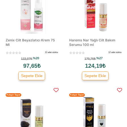
Zenix Cilt Beyazlatıcı Krem 75
Harems Nar Yağlı Cilt Bakım
Ml
Serumu 100 ml
13 adet stokta
12 adet stokta
%20
%27
122,07₺
170,76₺
97,65₺
124,19₺
Sepete Ekle
Sepete Ekle
Kelepir Sepet
Kelepir Sepet