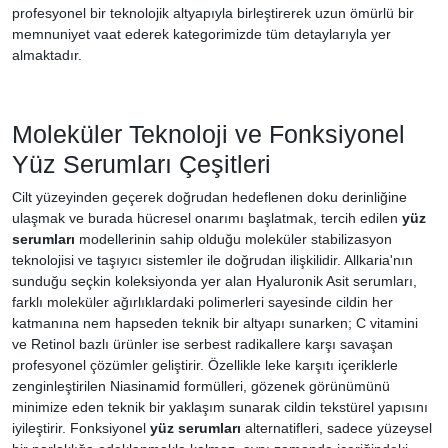
profesyonel bir teknolojik altyapıyla birleştirerek uzun ömürlü bir
memnuniyet vaat ederek kategorimizde tüm detaylarıyla yer
almaktadır.
Moleküler Teknoloji ve Fonksiyonel
Yüz Serumları Çeşitleri
Cilt yüzeyinden geçerek doğrudan hedeflenen doku derinliğine
ulaşmak ve burada hücresel onarımı başlatmak, tercih edilen
yüz
serumları
modellerinin sahip olduğu moleküler stabilizasyon
teknolojisi ve taşıyıcı sistemler ile doğrudan ilişkilidir. Allkaria'nın
sunduğu seçkin koleksiyonda yer alan Hyaluronik Asit serumları,
farklı moleküler ağırlıklardaki polimerleri sayesinde cildin her
katmanına nem hapseden teknik bir altyapı sunarken; C vitamini
ve Retinol bazlı ürünler ise serbest radikallere karşı savaşan
profesyonel çözümler geliştirir. Özellikle leke karşıtı içeriklerle
zenginleştirilen Niasinamid formülleri, gözenek görünümünü
minimize eden teknik bir yaklaşım sunarak cildin tekstürel yapısını
iyileştirir. Fonksiyonel
yüz serumları
alternatifleri, sadece yüzeysel