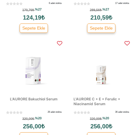
6 adet stokta
17 adet stokta
%27
%27
170,76₺
289,56₺
124,19₺
210,59₺
Sepete Ekle
Sepete Ekle
L'AURORE Bakuchiol Serum
L'AURORE C + E + Ferulic +
Niacinamid Serum
26 adet stokta
36 adet stokta
%20
%20
320,00₺
320,00₺
256,00₺
256,00₺