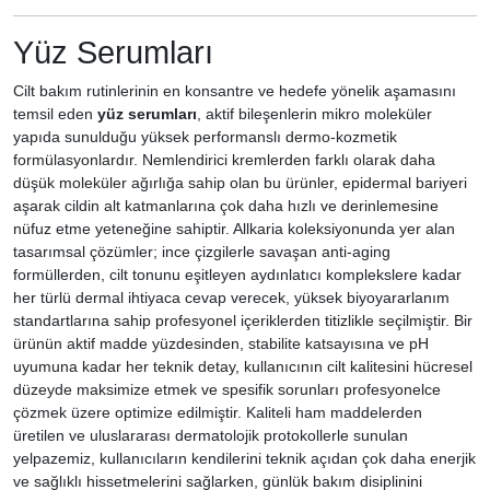
Yüz Serumları
Cilt bakım rutinlerinin en konsantre ve hedefe yönelik aşamasını
temsil eden
yüz serumları
, aktif bileşenlerin mikro moleküler
yapıda sunulduğu yüksek performanslı dermo-kozmetik
formülasyonlardır. Nemlendirici kremlerden farklı olarak daha
düşük moleküler ağırlığa sahip olan bu ürünler, epidermal bariyeri
aşarak cildin alt katmanlarına çok daha hızlı ve derinlemesine
nüfuz etme yeteneğine sahiptir. Allkaria koleksiyonunda yer alan
tasarımsal çözümler; ince çizgilerle savaşan anti-aging
formüllerden, cilt tonunu eşitleyen aydınlatıcı komplekslere kadar
her türlü dermal ihtiyaca cevap verecek, yüksek biyoyararlanım
standartlarına sahip profesyonel içeriklerden titizlikle seçilmiştir. Bir
ürünün aktif madde yüzdesinden, stabilite katsayısına ve pH
uyumuna kadar her teknik detay, kullanıcının cilt kalitesini hücresel
düzeyde maksimize etmek ve spesifik sorunları profesyonelce
çözmek üzere optimize edilmiştir. Kaliteli ham maddelerden
üretilen ve uluslararası dermatolojik protokollerle sunulan
yelpazemiz, kullanıcıların kendilerini teknik açıdan çok daha enerjik
ve sağlıklı hissetmelerini sağlarken, günlük bakım disiplinini