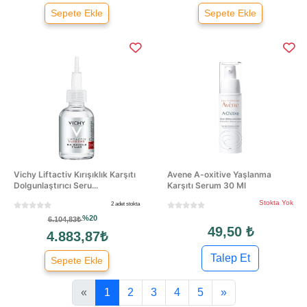
Sepete Ekle
Sepete Ekle
Vichy Liftactiv Kırışıklık Karşıtı
Avene A-oxitive Yaşlanma
Dolgunlaştırıcı Seru...
Karşıtı Serum 30 Ml
Stokta Yok
2 adet stokta
%20
6.104,83₺
49,50 ₺
4.883,87₺
Talep Et
Sepete Ekle
«
1
2
3
4
5
»