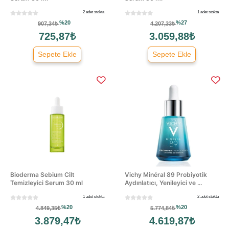
2 adet stokta
1 adet stokta
%20
%27
907,34₺
4.207,33₺
725,87₺
3.059,88₺
Sepete Ekle
Sepete Ekle
Bioderma Sebium Cilt
Vichy Minéral 89 Probiyotik
Temizleyici Serum 30 ml
Aydınlatıcı, Yenileyici ve ...
1 adet stokta
2 adet stokta
%20
%20
4.849,35₺
5.774,84₺
3.879,47₺
4.619,87₺