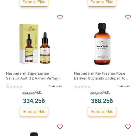
Sepete Ekle
Sepete Ekle
Herbaderm Superserum
Herbaderm Re-Fresher Rose
Salisilik Asit %2 Akneli Ve Yağlı
Bariyer Güçlendirici Süper To...
...
3 adet stokta
1 adet stokta
%21
%21
424,22₺
467,20₺
334,25₺
368,25₺
Sepete Ekle
Sepete Ekle