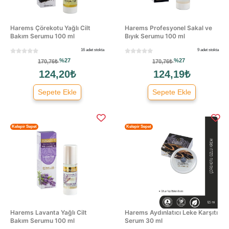
Harems Çörekotu Yağlı Cilt
Harems Profesyonel Sakal ve
Bakım Serumu 100 ml
Bıyık Serumu 100 ml
16 adet stokta
9 adet stokta
%27
%27
170,76₺
170,76₺
124,20₺
124,19₺
Sepete Ekle
Sepete Ekle
Kelepir Sepet
Kelepir Sepet
Harems Lavanta Yağlı Cilt
Harems Aydınlatıcı Leke Karşıtı
Bakım Serumu 100 ml
Serum 30 ml