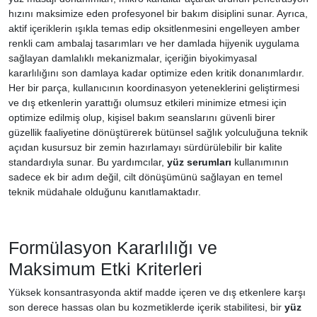
hızını maksimize eden profesyonel bir bakım disiplini sunar. Ayrıca,
aktif içeriklerin ışıkla temas edip oksitlenmesini engelleyen amber
renkli cam ambalaj tasarımları ve her damlada hijyenik uygulama
sağlayan damlalıklı mekanizmalar, içeriğin biyokimyasal
kararlılığını son damlaya kadar optimize eden kritik donanımlardır.
Her bir parça, kullanıcının koordinasyon yeteneklerini geliştirmesi
ve dış etkenlerin yarattığı olumsuz etkileri minimize etmesi için
optimize edilmiş olup, kişisel bakım seanslarını güvenli birer
güzellik faaliyetine dönüştürerek bütünsel sağlık yolculuğuna teknik
açıdan kusursuz bir zemin hazırlamayı sürdürülebilir bir kalite
standardıyla sunar. Bu yardımcılar,
yüz serumları
kullanımının
sadece ek bir adım değil, cilt dönüşümünü sağlayan en temel
teknik müdahale olduğunu kanıtlamaktadır.
Formülasyon Kararlılığı ve
Maksimum Etki Kriterleri
Yüksek konsantrasyonda aktif madde içeren ve dış etkenlere karşı
son derece hassas olan bu kozmetiklerde içerik stabilitesi, bir
yüz