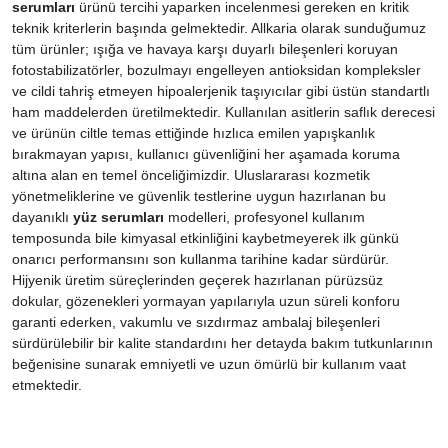
serumları
ürünü tercihi yaparken incelenmesi gereken en kritik
teknik kriterlerin başında gelmektedir. Allkaria olarak sunduğumuz
tüm ürünler; ışığa ve havaya karşı duyarlı bileşenleri koruyan
fotostabilizatörler, bozulmayı engelleyen antioksidan kompleksler
ve cildi tahriş etmeyen hipoalerjenik taşıyıcılar gibi üstün standartlı
ham maddelerden üretilmektedir. Kullanılan asitlerin saflık derecesi
ve ürünün ciltle temas ettiğinde hızlıca emilen yapışkanlık
bırakmayan yapısı, kullanıcı güvenliğini her aşamada koruma
altına alan en temel önceliğimizdir. Uluslararası kozmetik
yönetmeliklerine ve güvenlik testlerine uygun hazırlanan bu
dayanıklı
yüz serumları
modelleri, profesyonel kullanım
temposunda bile kimyasal etkinliğini kaybetmeyerek ilk günkü
onarıcı performansını son kullanma tarihine kadar sürdürür.
Hijyenik üretim süreçlerinden geçerek hazırlanan pürüzsüz
dokular, gözenekleri yormayan yapılarıyla uzun süreli konforu
garanti ederken, vakumlu ve sızdırmaz ambalaj bileşenleri
sürdürülebilir bir kalite standardını her detayda bakım tutkunlarının
beğenisine sunarak emniyetli ve uzun ömürlü bir kullanım vaat
etmektedir.