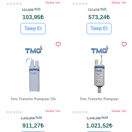
Stokta Yok
Stokta Yok
%21
%21
131,93₺
727,57₺
103,95₺
573,24₺
Talep Et
Talep Et
Tmc Transfer Pompası 12v
Tmc Transfer Pompası
Stokta Yok
Stokta Yok
%24
%24
1.202,85₺
1.348,38₺
911,27₺
1.021,52₺