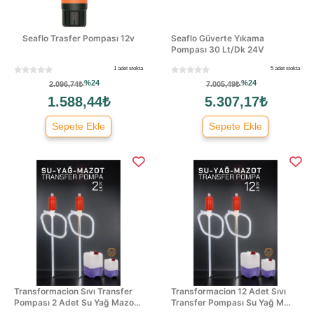
Seaflo Trasfer Pompası 12v
Seaflo Güverte Yıkama
Pompası 30 Lt/Dk 24V
1 adet stokta
5 adet stokta
%24
%24
2.096,74₺
7.005,49₺
1.588,44₺
5.307,17₺
Sepete Ekle
Sepete Ekle
Transformacion Sıvı Transfer
Transformacion 12 Adet Sıvı
Pompası 2 Adet Su Yağ Mazo...
Transfer Pompası Su Yağ M...