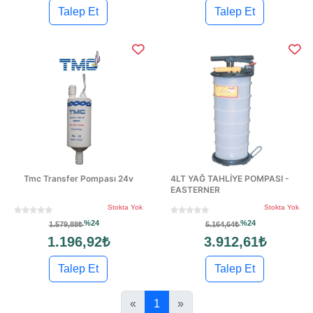
Talep Et
Talep Et
Tmc Transfer Pompası 24v
4LT YAĞ TAHLİYE POMPASI -
EASTERNER
Stokta Yok
Stokta Yok
%24
%24
1.579,88₺
5.164,64₺
1.196,92₺
3.912,61₺
Talep Et
Talep Et
«
1
»