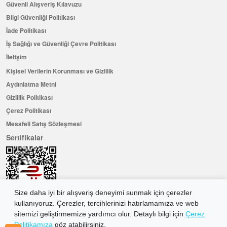
Güvenli Alışveriş Kılavuzu
Bilgi Güvenliği Politikası
İade Politikası
İş Sağlığı ve Güvenliği Çevre Politikası
İletişim
Kişisel Verilerin Korunması ve Gizlilik
Aydınlatma Metni
Gizlilik Politikası
Çerez Politikası
Mesafeli Satış Sözleşmesi
Sertifikalar
Size daha iyi bir alışveriş deneyimi sunmak için çerezler
kullanıyoruz. Çerezler, tercihlerinizi hatırlamamıza ve web
sitemizi geliştirmemize yardımcı olur. Detaylı bilgi için
Çerez
Politikamıza
göz atabilirsiniz.
Hemen Üye Olun ...ve 100 ₺ değerinde indirim kuponu kazanın