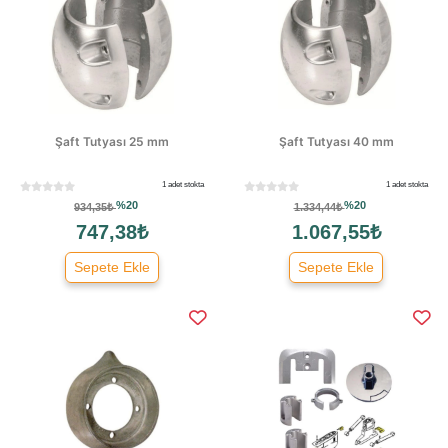
Şaft Tutyası 25 mm
Şaft Tutyası 40 mm
1 adet stokta
1 adet stokta
%20
%20
934,35₺
1.334,44₺
747,38₺
1.067,55₺
Sepete Ekle
Sepete Ekle