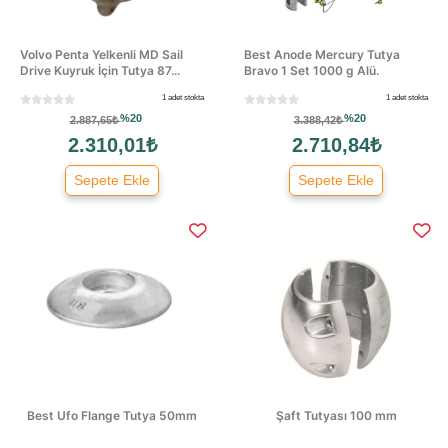
Volvo Penta Yelkenli MD Sail
Best Anode Mercury Tutya
Drive Kuyruk İçin Tutya 87...
Bravo 1 Set 1000 g Alü.
1 adet stokta
1 adet stokta
%20
%20
2.887,65₺
3.388,42₺
2.310,01₺
2.710,84₺
Sepete Ekle
Sepete Ekle
Best Ufo Flange Tutya 50mm
Şaft Tutyası 100 mm