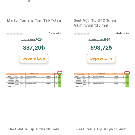
Martyr Yamaha Trim Tab Tutya
Best Ağır Tip UFO Tutya
Alüminyum 130 mm
3 adet stokta
4 adet stokta
%24
%24
1.171,09₺
1.186,27₺
887,20₺
898,72₺
Sepete Ekle
Sepete Ekle
Best Vetus Tip Tutya 100mm
Best Vetus Tip Tutya 115mm