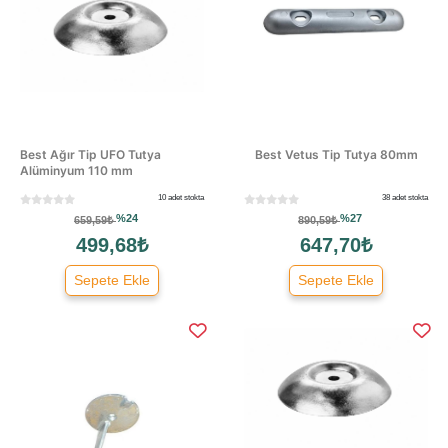
Best Ağır Tip UFO Tutya
Best Vetus Tip Tutya 80mm
Alüminyum 110 mm
10 adet stokta
38 adet stokta
%24
%27
659,59₺
890,59₺
499,68₺
647,70₺
Sepete Ekle
Sepete Ekle