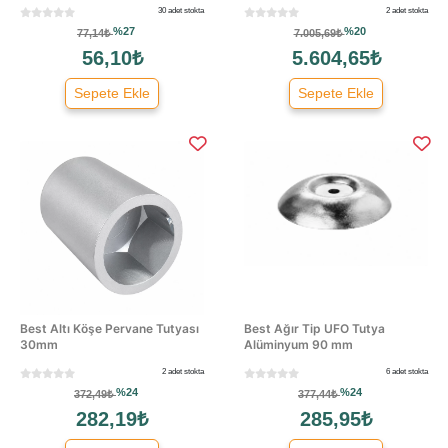
30 adet stokta
2 adet stokta
%27
%20
77,14₺
7.005,69₺
56,10₺
5.604,65₺
Sepete Ekle
Sepete Ekle
Best Altı Köşe Pervane Tutyası
Best Ağır Tip UFO Tutya
30mm
Alüminyum 90 mm
2 adet stokta
6 adet stokta
%24
%24
372,49₺
377,44₺
282,19₺
285,95₺