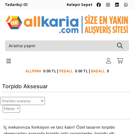
Tedarikçi Ol
Kelepir Sepet
ALLPARA
0.00 TL
|
PEDALL
0.00 TL
|
BADALL
0
Torpido Aksesuar
Filtrele
İç mekanınıza fonksiyon ve tarz katın! Özel tasarım torpido
aksesuarları arasında torpido üstü organizerler, torpido altı