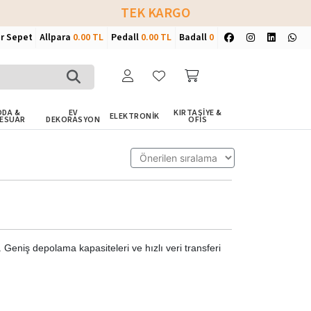
TEK KARGO
ir Sepet
Allpara
0.00 TL
Pedall
0.00 TL
Badall
0
DA &
EV
KIRTASİYE &
ELEKTRONİK
ESUAR
DEKORASYON
OFİS
. Geniş depolama kapasiteleri ve hızlı veri transferi