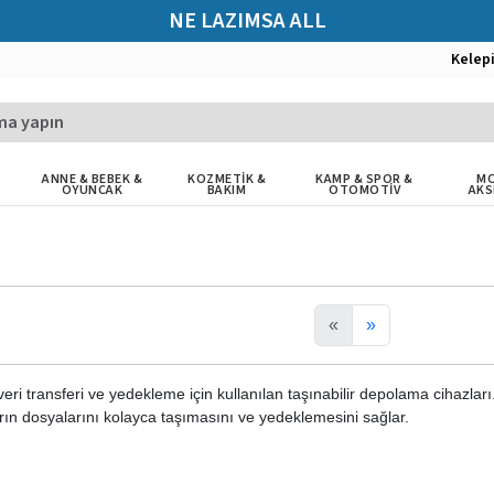
NE LAZIMSA ALL
Kelep
ANNE & BEBEK &
KOZMETİK &
KAMP & SPOR &
MO
OYUNCAK
BAKIM
OTOMOTİV
AKS
«
»
veri transferi ve yedekleme için kullanılan taşınabilir depolama cihazları
ıların dosyalarını kolayca taşımasını ve yedeklemesini sağlar.