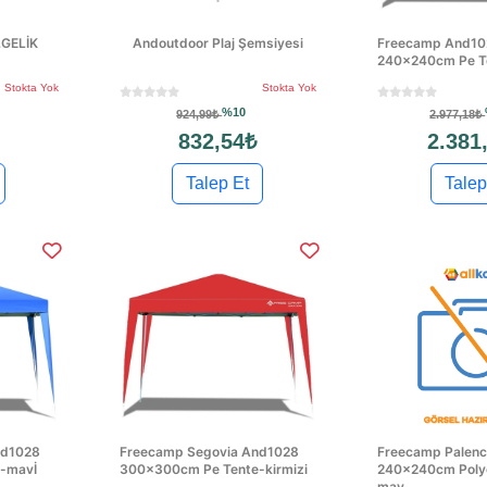
GELİK
Andoutdoor Plaj Şemsiyesi
Freecamp And10
240x240cm Pe T
Stokta Yok
Stokta Yok
%10
924,99₺
2.977,18₺
832,54₺
2.381
Talep Et
Talep
nd1028
Freecamp Segovia And1028
Freecamp Palenc
-mavİ
300x300cm Pe Tente-kirmizi
240x240cm Polye
mav...