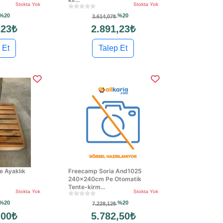
Stokta Yok
Stokta Yok
%20
%20
3.614,07₺
,23₺
2.891,23₺
 Et
Talep Et
 Ayaklık
Freecamp Soria And1025
240x240cm Pe Otomatik
Tente-kirm...
Stokta Yok
Stokta Yok
%20
%20
7.228,12₺
,00₺
5.782,50₺