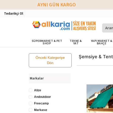
AYNI GÜN KARGO
Tedarikçi Ol
SÜPERMARKET & PET
TEKNE &
YAPI MARKET &
SHOP
YAT
BAHÇE
Şemsiye & Ten
Önceki Kategoriye
Dön
Markalar
Alize
Andoutdoor
Freecamp
Markasız