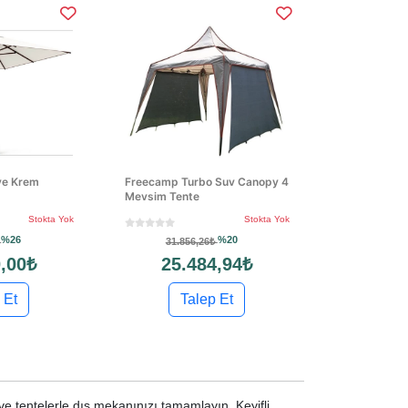
ye Krem
Freecamp Turbo Suv Canopy 4
Mevsim Tente
Stokta Yok
Stokta Yok
%26
%20
₺
31.856,26₺
,00₺
25.484,94₺
 Et
Talep Et
e tentelerle dış mekanınızı tamamlayın. Keyifli