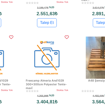
Stokta Yok
Stokta Yok
%20
3.189,47₺
3.614,07₺
₺
2.551,63₺
2.891
Talep Et
Talep
nd1029
Freecamp Almeria And1029
A48 Şemsiye
 Tente-
300x300cm Polyester Tente-
mavİ
Stokta Yok
Stokta Yok
%20
4.255,99₺
4.455,00₺
₺
3.404,81₺
3.564