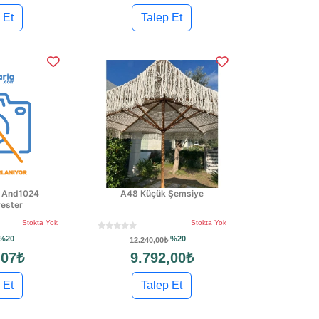
 Et
Talep Et
a And1024
A48 Küçük Şemsiye
ester
Stokta Yok
Stokta Yok
%20
%20
12.240,00₺
,07₺
9.792,00₺
 Et
Talep Et