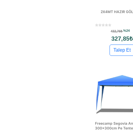
2X4MT HAZIR GÖL
%24
432,76₺
327,85₺
Talep Et
Freecamp Segovia A
300x300cm Pe Tente