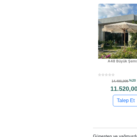
A48 Büyük Şem
%20
14.400,00₺
11.520,0
Talep Et
Güneşten ve yağmurdan 