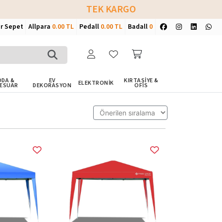
TEK KARGO
ir Sepet
Allpara
0.00 TL
Pedall
0.00 TL
Badall
0
DA &
EV
KIRTASİYE &
ELEKTRONİK
ESUAR
DEKORASYON
OFİS