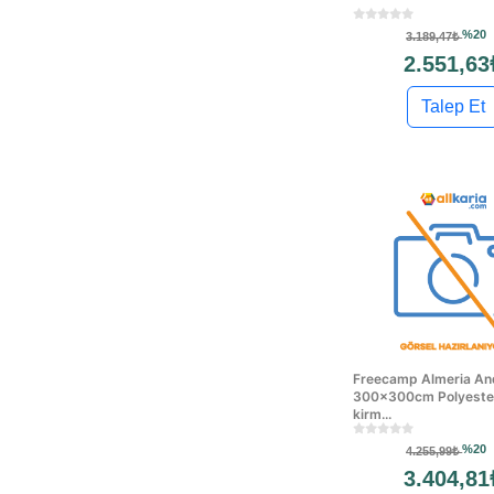
%20
3.189,47₺
2.551,63
Talep Et
Freecamp Almeria A
300x300cm Polyester
kirm...
%20
4.255,99₺
3.404,81