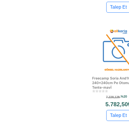
Talep Et
Freecamp Soria And1
240x240cm Pe Otoma
Tente-mavİ
%20
7.228,12₺
5.782,50
Talep Et