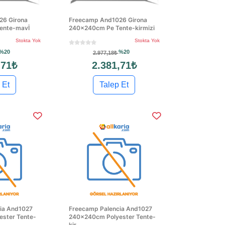
26 Girona
Freecamp And1026 Girona
ente-mavİ
240x240cm Pe Tente-kirmizi
Stokta Yok
Stokta Yok
%20
%20
2.977,18₺
,71₺
2.381,71₺
 Et
Talep Et
ia And1027
Freecamp Palencia And1027
ster Tente-
240x240cm Polyester Tente-
kir...