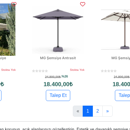
siye
MG Şemsiye Antrasit
MG Şemsi
Stokta Yok
Stokta Yok
%26
24.800,00₺
24.800,00
0₺
18.400,00₺
18.400
Talep Et
Talep
«
1
2
»
korunun, açık alanlarınızı güzelleştirin. Estetik ve dayanıklı şemsiye v