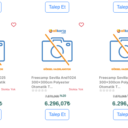
Talep Et
Talep
025
Freecamp Sevilla And1024
Freecamp Sevill
tik
300x300cm Polyester
300x300cm Poly
Otomatik T...
Otomatik T...
Stokta Yok
Stokta Yok
%20
7.870,06₺
7.870,06₺
₺
6.296,07₺
6.296
Talep Et
Talep