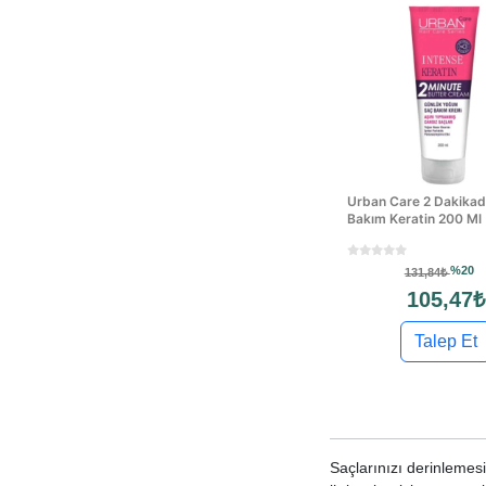
Urban Care 2 Dakika
Bakım Keratin 200 Ml
%20
131,84₺
105,47₺
Talep Et
Saçlarınızı derinlemes