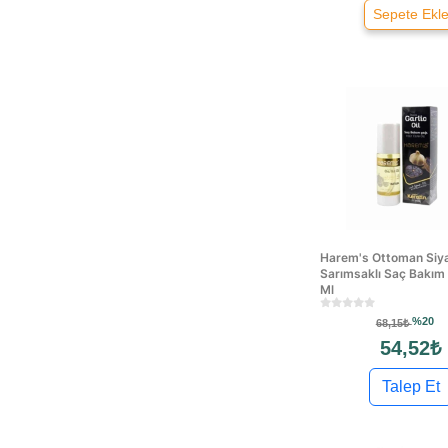
Sepete Ekl
Harem's Ottoman Siy
Sarımsaklı Saç Bakım
Ml
%20
68,15₺
54,52₺
Talep Et