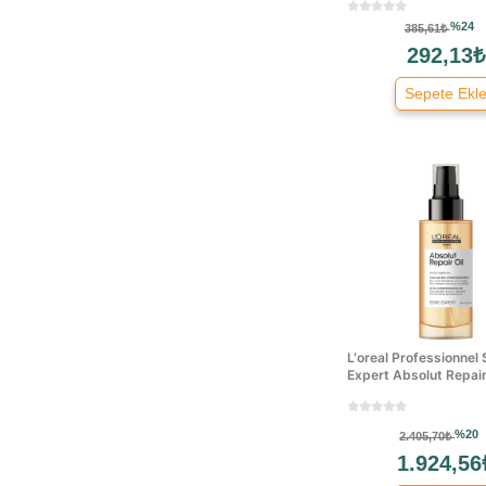
%24
385,61₺
292,13₺
Sepete Ekl
L'oreal Professionnel 
Expert Absolut Repair 
%20
2.405,70₺
1.924,56