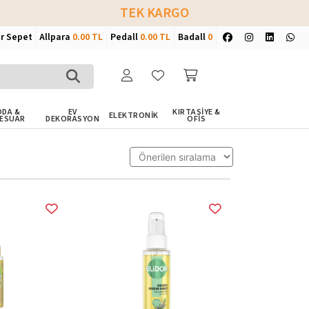
TEK KARGO
ir Sepet
Allpara
0.00 TL
Pedall
0.00 TL
Badall
0
DA &
EV
KIRTASİYE &
ELEKTRONİK
ESUAR
DEKORASYON
OFİS