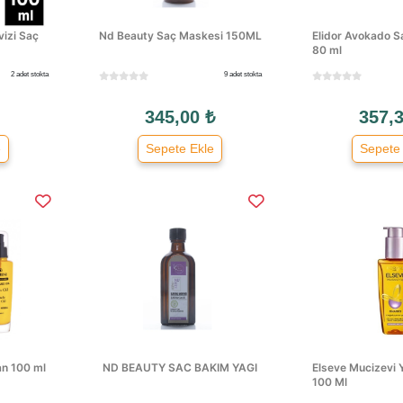
vizi Saç
Nd Beauty Saç Maskesi 150ML
Elidor Avokado S
80 ml
2 adet stokta
9 adet stokta
345,00 ₺
357,3
e
Sepete Ekle
Sepete
an 100 ml
ND BEAUTY SAC BAKIM YAGI
Elseve Mucizevi 
100 Ml