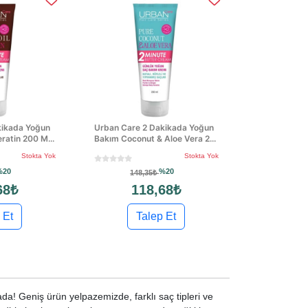
kikada Yoğun
Urban Care 2 Dakikada Yoğun
ratin 200 M...
Bakım Coconut & Aloe Vera 2...
Stokta Yok
Stokta Yok
%20
%20
148,35₺
68₺
118,68₺
 Et
Talep Et
da! Geniş ürün yelpazemizde, farklı saç tipleri ve