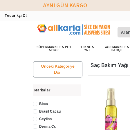
AYNI GÜN KARGO
Tedarikçi Ol
SÜPERMARKET & PET
TEKNE &
YAPI MARKET &
SHOP
YAT
BAHÇE
Saç Bakım Yağı
Önceki Kategoriye
Dön
Markalar
Biota
Brasil Cacau
Ceylinn
Derma Cc