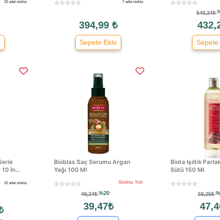
10 adet stokta
7 adet stokta
540,34₺
394,99 ₺
432,
e
Sepete Ekle
Sepete
Serie
Bioblas Saç Serumu Argan
Biota Işıltılı Parl
10 İn...
Yağı 100 Ml
Sütü 150 Ml
Stokta Yok
10 adet stokta
%20
%
49,34₺
59,25₺
39,47₺
47,4
₺