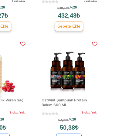
4 adet stokta
2 adet stokta
%20
%20
540,54₺
27₺
432,43₺
 Ekle
Sepete Ekle
aklık Veren Saç
Ostwint Şampuan Protein
Bakım 600 Ml
Stokta Yok
Stokta Yok
20
%20
62,98₺
0₺
50,38₺