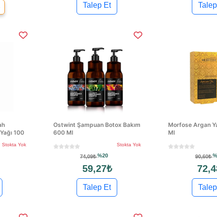
Talep Et
Talep
e
ah
Ostwint Şampuan Botox Bakım
Morfose Argan Y
 Yağı 100
600 Ml
Ml
Stokta Yok
Stokta Yok
%20
%
74,09₺
90,60₺
59,27₺
72,4
Talep Et
Talep