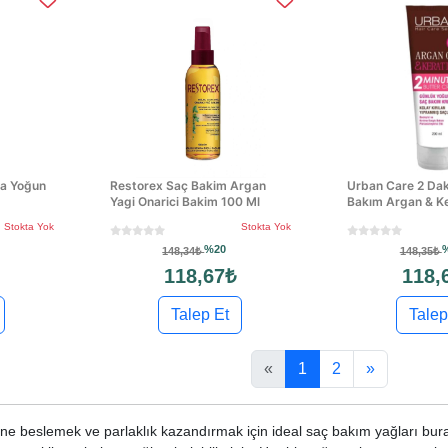
da Yoğun
Restorex Saç Bakim Argan
Urban Care 2 Da
Yagi Onarici Bakim 100 Ml
Bakım Argan & Ke
Stokta Yok
Stokta Yok
%20
148,34₺
148,35₺
118,67₺
118,
Talep Et
Talep
«
1
2
»
ine beslemek ve parlaklık kazandırmak için ideal saç bakım yağları bura