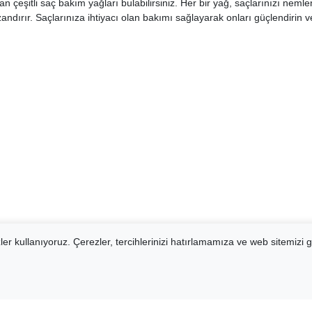
olan çeşitli saç bakım yağları bulabilirsiniz. Her bir yağ, saçlarınızı nem
ndırır. Saçlarınıza ihtiyacı olan bakımı sağlayarak onları güçlendirin v
er kullanıyoruz. Çerezler, tercihlerinizi hatırlamamıza ve web sitemizi g