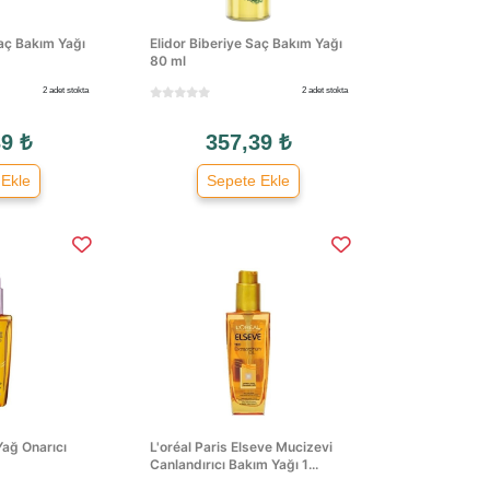
aç Bakım Yağı
Elidor Biberiye Saç Bakım Yağı
80 ml
2 adet stokta
2 adet stokta
9 ₺
357,39 ₺
 Ekle
Sepete Ekle
Yağ Onarıcı
L'oréal Paris Elseve Mucizevi
Canlandırıcı Bakım Yağı 1...