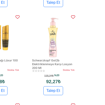
 Et
Talep Et
ağı Lüxur 100
Schwarzkopf Got2b
Elektriklenmeye Karşı Losyon
200 Ml
Stokta Yok
Stokta Yok
20
%20
115,34₺
8₺
92,27₺
 Et
Talep Et