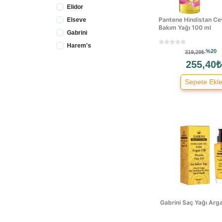
Elidor
Pantene Hindistan Ce
Elseve
Bakım Yağı 100 ml
Gabrini
Harem's
%20
319,28₺
L'oréal Paris
255,40₺
Markazen
Sepete Ekl
Modacar
Morfose
Nd Beauty
Pantene
Restorex
Schwarzkopf
Transformacion
Urban Care
Wella
Markasız
Gabrini Saç Yağı Arg
Organic Colour Systems