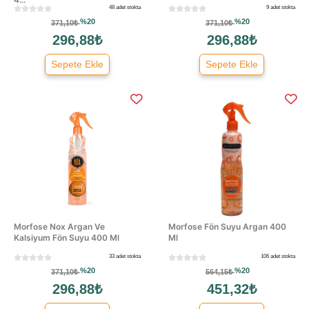
48 adet stokta
9 adet stokta
%20
%20
371,10₺
371,10₺
296,88₺
296,88₺
Sepete Ekle
Sepete Ekle
Morfose Nox Argan Ve
Morfose Fön Suyu Argan 400
Kalsiyum Fön Suyu 400 Ml
Ml
33 adet stokta
106 adet stokta
%20
%20
371,10₺
564,15₺
296,88₺
451,32₺