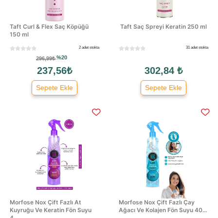
Taft Curl & Flex Saç Köpüğü
Taft Saç Spreyi Keratin 250 ml
150 ml
2 adet stokta
31 adet stokta
%20
296,99₺
237,56₺
302,84 ₺
Sepete Ekle
Sepete Ekle
Morfose Nox Çift Fazlı At
Morfose Nox Çift Fazlı Çay
Kuyruğu Ve Keratin Fön Suyu
Ağacı Ve Kolajen Fön Suyu 40...
4...