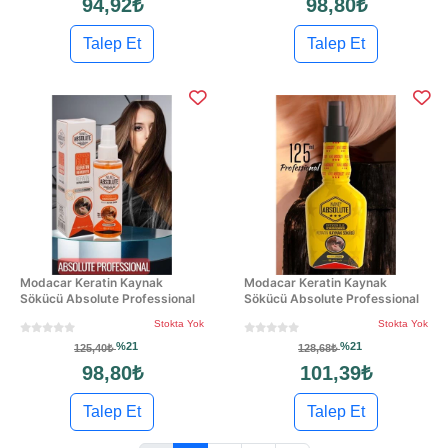
94,92₺
98,80₺
Talep Et
Talep Et
Modacar Keratin Kaynak
Modacar Keratin Kaynak
Sökücü Absolute Professional
Sökücü Absolute Professional
Stokta Yok
Stokta Yok
%21
%21
125,40₺
128,68₺
98,80₺
101,39₺
Talep Et
Talep Et