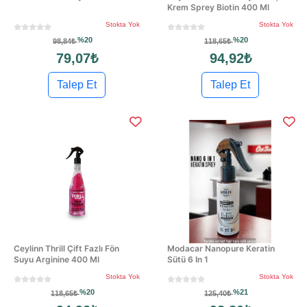
Krem Sprey Biotin 400 Ml
Stokta Yok
Stokta Yok
%20
%20
98,84₺
118,65₺
79,07₺
94,92₺
Talep Et
Talep Et
Ceylinn Thrill Çift Fazlı Fön
Modacar Nanopure Keratin
Suyu Arginine 400 Ml
Sütü 6 In 1
Stokta Yok
Stokta Yok
%20
%21
118,65₺
125,40₺