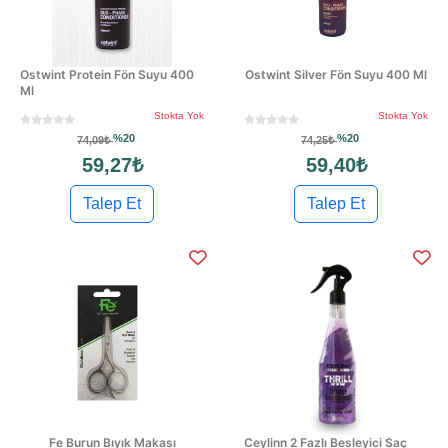
Ostwint Protein Fön Suyu 400
Ostwint Silver Fön Suyu 400 Ml
Ml
Stokta Yok
Stokta Yok
%20
%20
74,09₺
74,25₺
59,27₺
59,40₺
Talep Et
Talep Et
Fe Burun Bıyık Makası
Ceylinn 2 Fazlı Besleyici Saç