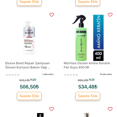
Sepete Ekle
Sepete Ekle
Elseve Bond Repair Şampuan
Morfose Ossion Amino Keratin
Öncesi Kurtarıcı Bakım Yağı ...
Fön Suyu 400 Ml
1 adet stokta
19 adet stokta
%20
%20
633,14₺
668,10₺
506,50₺
534,48₺
Sepete Ekle
Sepete Ekle