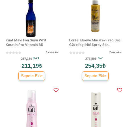
Kuaf Mavi Fön Suyu Whit
Loreal Elseve Mucizevi Yağ Saç
Keratin Pro Vitamin B5
Güzelleştirici Sprey Ser...
6 adet stokta
2 adet stokta
%21
%7
267,15₺
273,59₺
211,19₺
254,35₺
Sepete Ekle
Sepete Ekle