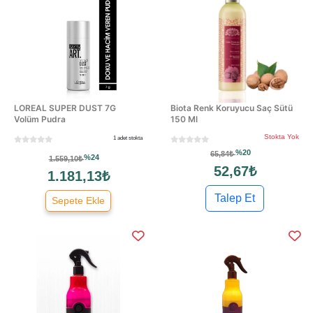
LOREAL SUPER DUST 7G
Biota Renk Koruyucu Saç Sütü
Volüm Pudra
150 Ml
Stokta Yok
1 adet stokta
%20
65,84₺
%24
1.559,10₺
52,67₺
1.181,13₺
Talep Et
Sepete Ekle