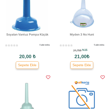
Soyalan Vantuz Pompa Küçük
Myden 3 No Huni
4 adet stokta
5 adet stokta
%15
24,75₺
20,00 ₺
21,00₺
Sepete Ekle
Sepete Ekle