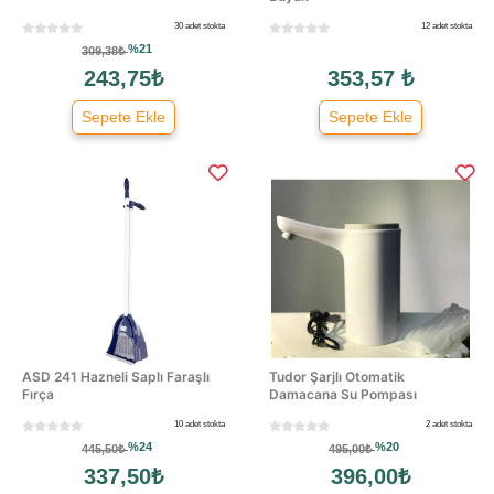
30 adet stokta
12 adet stokta
%21
309,38₺
243,75₺
353,57 ₺
Sepete Ekle
Sepete Ekle
ASD 241 Hazneli Saplı Faraşlı
Tudor Şarjlı Otomatik
Fırça
Damacana Su Pompası
10 adet stokta
2 adet stokta
%24
%20
445,50₺
495,00₺
337,50₺
396,00₺