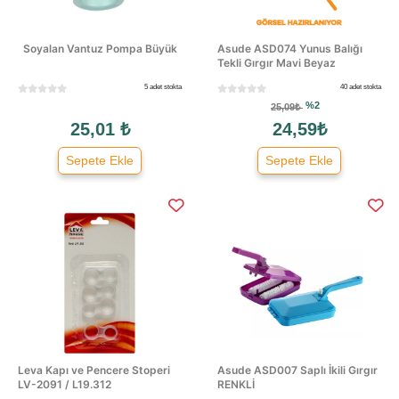
Soyalan Vantuz Pompa Büyük
Asude ASD074 Yunus Balığı
Tekli Gırgır Mavi Beyaz
5 adet stokta
40 adet stokta
%2
25,09₺
25,01 ₺
24,59₺
Sepete Ekle
Sepete Ekle
Leva Kapı ve Pencere Stoperi
Asude ASD007 Saplı İkili Gırgır
LV-2091 / L19.312
RENKLİ