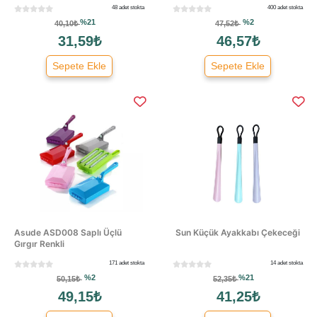
48 adet stokta
400 adet stokta
%21
%2
40,10₺
47,52₺
31,59₺
46,57₺
Sepete Ekle
Sepete Ekle
Asude ASD008 Saplı Üçlü
Sun Küçük Ayakkabı Çekeceği
Gırgır Renkli
171 adet stokta
14 adet stokta
%2
%21
50,15₺
52,35₺
49,15₺
41,25₺