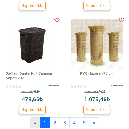
Sepete Ekle
Sepete Ekle
Sağlam Dantel Kirli Çamaşır
PVC Hazeran 75 cm
Sepeti 207
3 adet stokta
8 adet stokta
%20
%21
599,57₺
1.365,00₺
479,66₺
1.075,46₺
Sepete Ekle
Sepete Ekle
«
1
2
3
4
5
»