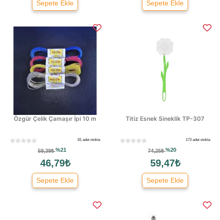
Sepete Ekle
Sepete Ekle
Özgür Çelik Çamaşır İpi 10 m
Titiz Esnek Sineklik TP-307
81 adet stokta
173 adet stokta
%21
%20
59,39₺
74,25₺
46,79₺
59,47₺
Sepete Ekle
Sepete Ekle