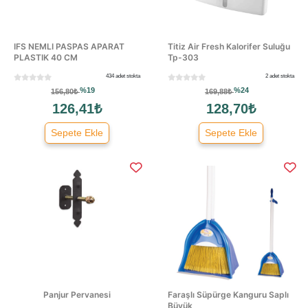
IFS NEMLI PASPAS APARAT
Titiz Air Fresh Kalorifer Suluğu
PLASTIK 40 CM
Tp-303
434 adet stokta
2 adet stokta
%19
%24
156,80₺
169,88₺
126,41₺
128,70₺
Sepete Ekle
Sepete Ekle
Panjur Pervanesi
Faraşlı Süpürge Kanguru Saplı
Büyük