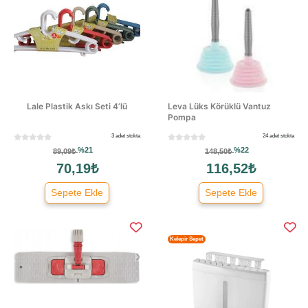
Lale Plastik Askı Seti 4’lü
Leva Lüks Körüklü Vantuz
Pompa
3 adet stokta
24 adet stokta
%21
%22
89,09₺
148,50₺
70,19₺
116,52₺
Sepete Ekle
Sepete Ekle
Kelepir Sepet