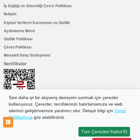
İş Sağlığı ve Güvenliği Çevre Politikası
İletişim
Kişisel Verilerin Korunması ve Gizlilik
Aydınlatma Metni
Gizlilik Politikası
Çerez Politikası
Mesafeli Satış Sözleşmesi
Sertifikalar
Size daha iyi bir alışveriş deneyimi sunmak için çerezler
kullanıyoruz. Çerezler, tercihlerinizi hatırlamamıza ve web
sitemizi geliştirmemize yardımcı olur. Detaylı bilgi için
Çerez
Politikamıza
göz atabilirsiniz.
Hemen Üye Olun ...ve 100 ₺ değerinde indirim kuponu kazanın
Üye Ol
Tüm Çerezleri Kabul Et