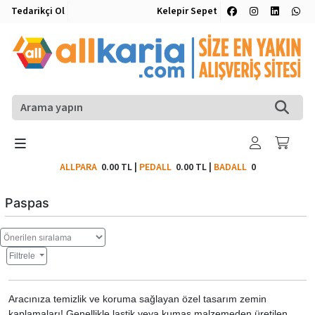
Tedarikçi Ol
Kelepir Sepet
ALLPARA
0.00 TL
|
PEDALL
0.00 TL
|
BADALL
0
Paspas
Filtrele
Aracınıza temizlik ve koruma sağlayan özel tasarım zemin
kaplamaları! Genellikle lastik veya kumaş malzemeden üretilen