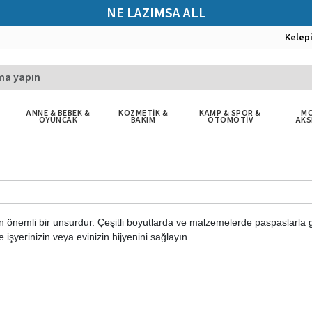
NE LAZIMSA ALL
Kelep
ANNE & BEBEK &
KOZMETİK &
KAMP & SPOR &
MO
OYUNCAK
BAKIM
OTOMOTİV
AKS
in önemli bir unsurdur. Çeşitli boyutlarda ve malzemelerde paspaslarla 
 işyerinizin veya evinizin hijyenini sağlayın.