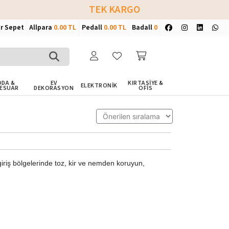
TEK KARGO
ir Sepet
Allpara
0.00 TL
Pedall
0.00 TL
Badall
0
DA &
EV
KIRTASİYE &
ELEKTRONİK
ESUAR
DEKORASYON
OFİS
giriş bölgelerinde toz, kir ve nemden koruyun,